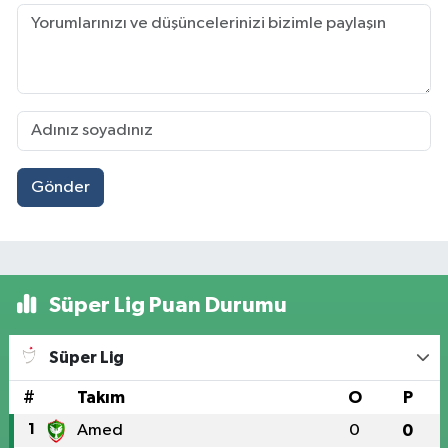
Gönder
Süper Lig Puan Durumu
Süper Lig
#
Takım
O
P
1
Amed
0
0