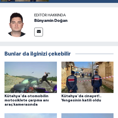
EDITÖR HAKKINDA
Bünyamin Doğan
Bunlar da ilginizi çekebilir
Kütahya'da otomobilin
Kütahya'da cinayet!..
motosiklete çarpma anı
Yengesinin katili oldu
araç kamerasında