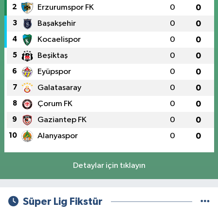
2
Erzurumspor FK
0
0
3
Başakşehir
0
0
4
Kocaelispor
0
0
5
Beşiktaş
0
0
6
Eyüpspor
0
0
7
Galatasaray
0
0
8
Çorum FK
0
0
9
Gaziantep FK
0
0
10
Alanyaspor
0
0
Detaylar için tıklayın
Süper Lig Fikstür