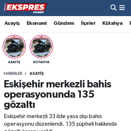
Altıntaş
Hava Durumu
Asayiş
Ekonomi
Gündem
İlçeler
Kütahya
Asayiş
Trafik Durumu
Aslanapa
Süper Lig Puan Durumu ve Fikstür
ASAYIŞ
KÜTAHYA
Biyografiler
Tüm Manşetler
HABERLER
ASAYIŞ
Bölge
Son Dakika Haberleri
Eskişehir merkezli bahis
operasyonunda 135
Çavdarhisar
Haber Arşivi
gözaltı
Domaniç
Eskişehir merkezli 33 ilde yasa dışı bahis
operasyonu düzenlendi. 135 şüpheli hakkında
Dumlupınar