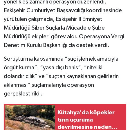
yönelik eş zamanlı operasyon düzenlendi.
Eskişehir Cumhuriyet Başsavcılığı koordinesinde
İlçeler
yürütülen çalışmada, Eskişehir İl Emniyet
Müdürlüğü Siber Suçlarla Mücadele Şube
Köşe Yazıları
Müdürlüğü ekipleri görev aldı. Operasyona Vergi
Kültür Sanat
Denetim Kurulu Başkanlığı da destek verdi.
Kütahya
Soruşturma kapsamında “suç işlemek amacıyla
örgüt kurma”, “yasa dışı bahis”, “nitelikli
Magazin
dolandırıcılık” ve “suçtan kaynaklanan gelirlerin
aklanması” suçlamalarıyla operasyon
Otomobil
gerçekleştirildi.
Pazarlar
Kütahya'da köpekler
Politika
tırın uçuruma
devrilmesine neden