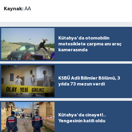
Türkiye
Kaynak:
AA
Video Galeri
Yaşam
Kütahya'da otomobilin
motosiklete çarpma anı araç
kamerasında
Yemek Tarifleri
KSBÜ Adli Bilimler Bölümü, 3
yılda 73 mezun verdi
Kütahya'da cinayet!..
Yengesinin katili oldu