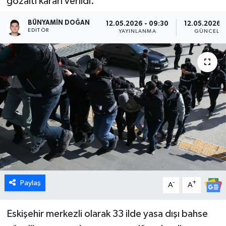
gözaltı kararı verildi.
Dünya
BÜNYAMIN DOĞAN
12.05.2026 - 09:30
12.05.2026 -
EDITÖR
YAYINLANMA
GÜNCELL
Eğitim
Ekonomi
Emet
Foto Galeri
Gediz
Genel
Paylaş
-
+
A
A
Gündem
Eskişehir merkezli olarak 33 ilde yasa dışı bahse
Hisarcık