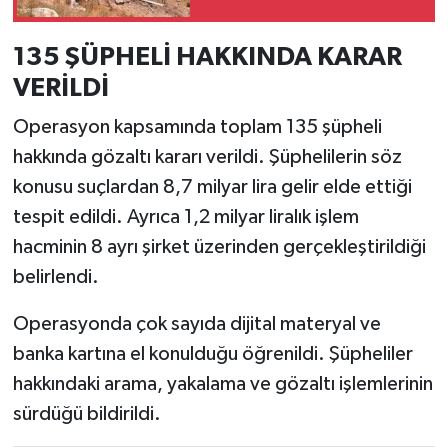
Resmi İlan
oldu
135 ŞÜPHELİ HAKKINDA KARAR
Rüya Tabirleri
VERİLDİ
Sağlık
Operasyon kapsamında toplam 135 şüpheli
hakkında gözaltı kararı verildi. Şüphelilerin söz
Şaphane
konusu suçlardan 8,7 milyar lira gelir elde ettiği
Simav
tespit edildi. Ayrıca 1,2 milyar liralık işlem
hacminin 8 ayrı şirket üzerinden gerçekleştirildiği
Siyaset
belirlendi.
Spor
Operasyonda çok sayıda dijital materyal ve
banka kartına el konulduğu öğrenildi. Şüpheliler
Tavşanlı
hakkındaki arama, yakalama ve gözaltı işlemlerinin
sürdüğü bildirildi.
Teknoloji