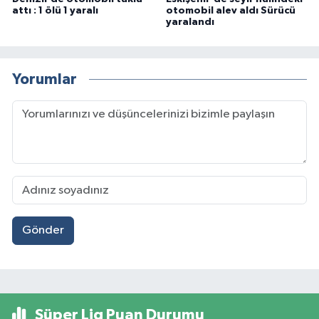
attı : 1 ölü 1 yaralı
otomobil alev aldı Sürücü
yaralandı
Yorumlar
Gönder
Süper Lig Puan Durumu