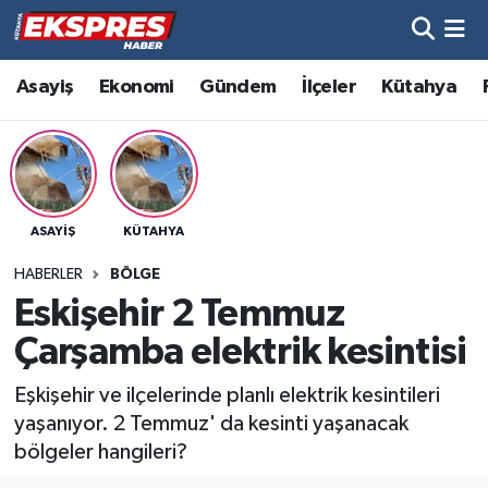
Altıntaş
Hava Durumu
Asayiş
Ekonomi
Gündem
İlçeler
Kütahya
Asayiş
Trafik Durumu
Aslanapa
Süper Lig Puan Durumu ve Fikstür
ASAYIŞ
KÜTAHYA
Biyografiler
Tüm Manşetler
HABERLER
BÖLGE
Bölge
Son Dakika Haberleri
Eskişehir 2 Temmuz
Çarşamba elektrik kesintisi
Çavdarhisar
Haber Arşivi
Eşkişehir ve ilçelerinde planlı elektrik kesintileri
Domaniç
yaşanıyor. 2 Temmuz' da kesinti yaşanacak
bölgeler hangileri?
Dumlupınar