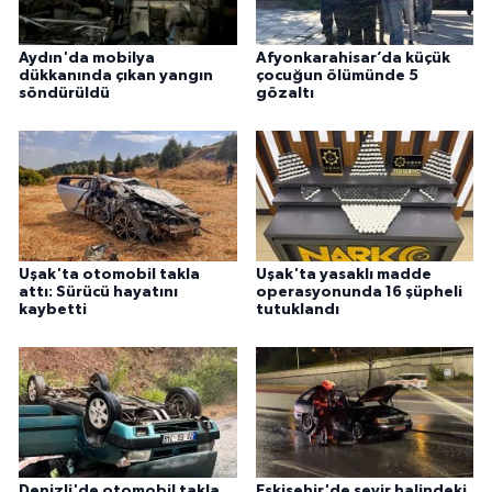
Aydın'da mobilya
Afyonkarahisar’da küçük
dükkanında çıkan yangın
çocuğun ölümünde 5
söndürüldü
gözaltı
Uşak'ta otomobil takla
Uşak'ta yasaklı madde
attı: Sürücü hayatını
operasyonunda 16 şüpheli
kaybetti
tutuklandı
Denizli'de otomobil takla
Eskişehir'de seyir halindeki