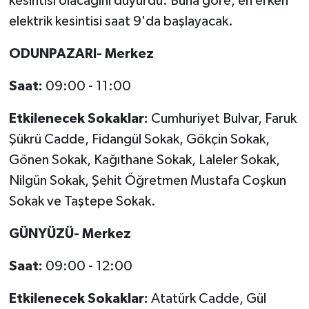
kesintisi olacağını duyurdu. Buna göre, en erken
elektrik kesintisi saat 9'da başlayacak.
İlçeler
ODUNPAZARI- Merkez
Köşe Yazıları
Saat:
09:00 - 11:00
Kültür Sanat
Etkilenecek Sokaklar:
Cumhuriyet Bulvar, Faruk
Kütahya
Şükrü Cadde, Fidangül Sokak, Gökçin Sokak,
Gönen Sokak, Kağıthane Sokak, Laleler Sokak,
Magazin
Nilgün Sokak, Şehit Öğretmen Mustafa Coşkun
Sokak ve Taştepe Sokak.
Otomobil
GÜNYÜZÜ- Merkez
Pazarlar
Saat:
09:00 - 12:00
Politika
Etkilenecek Sokaklar:
Atatürk Cadde, Gül