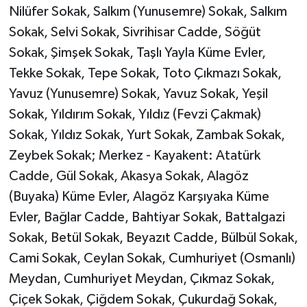
Nilüfer Sokak, Salkım (Yunusemre) Sokak, Salkım
Türkiye
Sokak, Selvi Sokak, Sivrihisar Cadde, Söğüt
Video Galeri
Sokak, Şimşek Sokak, Taşlı Yayla Küme Evler,
Tekke Sokak, Tepe Sokak, Toto Çıkmazı Sokak,
Yaşam
Yavuz (Yunusemre) Sokak, Yavuz Sokak, Yeşil
Sokak, Yıldırım Sokak, Yıldız (Fevzi Çakmak)
Yemek Tarifleri
Sokak, Yıldız Sokak, Yurt Sokak, Zambak Sokak,
Zeybek Sokak; Merkez - Kayakent: Atatürk
Cadde, Gül Sokak, Akasya Sokak, Alagöz
(Buyaka) Küme Evler, Alagöz Karşıyaka Küme
Evler, Bağlar Cadde, Bahtiyar Sokak, Battalgazi
Sokak, Betül Sokak, Beyazıt Cadde, Bülbül Sokak,
Cami Sokak, Ceylan Sokak, Cumhuriyet (Osmanlı)
Meydan, Cumhuriyet Meydan, Çıkmaz Sokak,
Çiçek Sokak, Çiğdem Sokak, Çukurdağ Sokak,