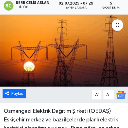
BERR CELIS ASLAN
02.07.2025 - 07:29
5
EDITÖR
YAYINLANMA
GÖSTERIM
Dünya
Eğitim
Ekonomi
Emet
Foto Galeri
Gediz
Paylaş
-
+
A
A
Genel
Osmangazi Elektrik Dağıtım Şirketi (OEDAŞ)
Gündem
Eskişehir merkez ve bazı ilçelerde planlı elektrik
Hisarcık