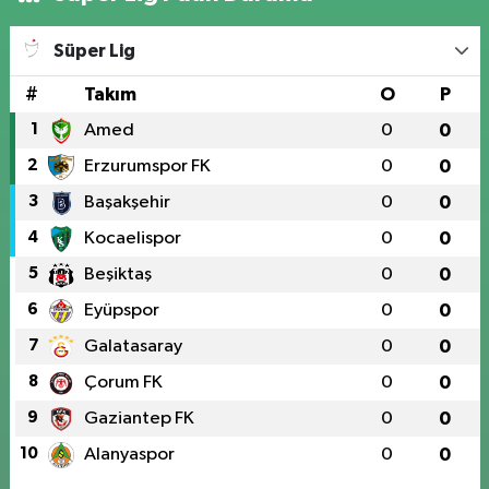
Süper Lig
#
Takım
O
P
1
Amed
0
0
2
Erzurumspor FK
0
0
3
Başakşehir
0
0
4
Kocaelispor
0
0
5
Beşiktaş
0
0
6
Eyüpspor
0
0
7
Galatasaray
0
0
8
Çorum FK
0
0
9
Gaziantep FK
0
0
10
Alanyaspor
0
0