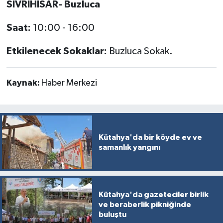
SİVRİHİSAR- Buzluca
Saat:
10:00 - 16:00
Etkilenecek Sokaklar:
Buzluca Sokak.
Kaynak:
Haber Merkezi
Kütahya'da bir köyde ev ve
samanlık yangını
Kütahya'da gazeteciler birlik
ve beraberlik pikniğinde
buluştu