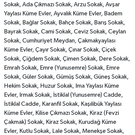
Resmi İlan
Sokak, Ada Çıkmazı Sokak, Arzu Sokak, Avşar
Yaylası Küme Evler, Ayvalık Küme Evler, Badem
Rüya Tabirleri
Sokak, Bağlar Sokak, Bahçe Sokak, Barış Sokak,
Bayrak Sokak, Cami Sokak, Ceviz Sokak, Ceylan
Sağlık
Sokak, Cumhuriyet Meydan, Çakmakyaylası
Şaphane
Küme Evler, Çayır Sokak, Çınar Sokak, Çiçek
Sokak, Çiğdem Sokak, Çimen Sokak, Dere Sokak,
Simav
Emrah Sokak, Emre (Yunusemre) Sokak, Emre
Sokak, Güler Sokak, Gümüş Sokak, Güneş Sokak,
Siyaset
Hekim Sokak, Huzur Sokak, Ima Yaylası Küme
Spor
Evler, Irmak Sokak, İstiklal (Yunusemre) Cadde,
İstiklal Cadde, Karanfil Sokak, Kaşılibük Yaylası
Tavşanlı
Küme Evler, Kilise Çıkmazı Sokak, Kiraz (Fevzi
Çakmak) Sokak, Kiraz Sokak, Kurudağ Küme
Teknoloji
Evler, Kutlu Sokak, Lale Sokak, Menekşe Sokak,