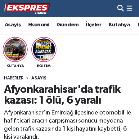
Altıntaş
Hava Durumu
Asayiş
Ekonomi
Gündem
İlçeler
Kütahya
Asayiş
Trafik Durumu
Aslanapa
Süper Lig Puan Durumu ve Fikstür
KÜTAHYA
EĞITIM
Biyografiler
Tüm Manşetler
HABERLER
ASAYIŞ
Bölge
Son Dakika Haberleri
Afyonkarahisar'da trafik
kazası: 1 ölü, 6 yaralı
Çavdarhisar
Haber Arşivi
Afyonkarahisar'ın Emirdağ ilçesinde otomobil ile
Domaniç
hafif ticari aracın çarpışması sonucu meydana
gelen trafik kazasında 1 kişi hayatını kaybetti, 6
Dumlupınar
kişi yaralandı.