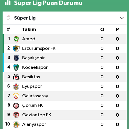
Süper Lig Puan Durumu
Süper Lig
#
Takım
O
P
1
Amed
0
0
2
Erzurumspor FK
0
0
3
Başakşehir
0
0
4
Kocaelispor
0
0
5
Beşiktaş
0
0
6
Eyüpspor
0
0
7
Galatasaray
0
0
8
Çorum FK
0
0
9
Gaziantep FK
0
0
10
Alanyaspor
0
0