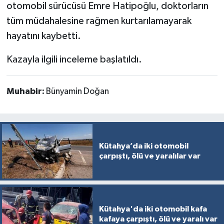
otomobil sürücüsü Emre Hatipoğlu, doktorların
Türkiye
tüm müdahalesine rağmen kurtarılamayarak
Video Galeri
hayatını kaybetti.
Kazayla ilgili inceleme başlatıldı.
Yaşam
Yemek Tarifleri
Muhabir:
Bünyamin Doğan
Kütahya’da iki otomobil
çarpıştı, ölü ve yaralılar var
Kütahya'da iki otomobil kafa
kafaya çarpıştı, ölü ve yaralı var