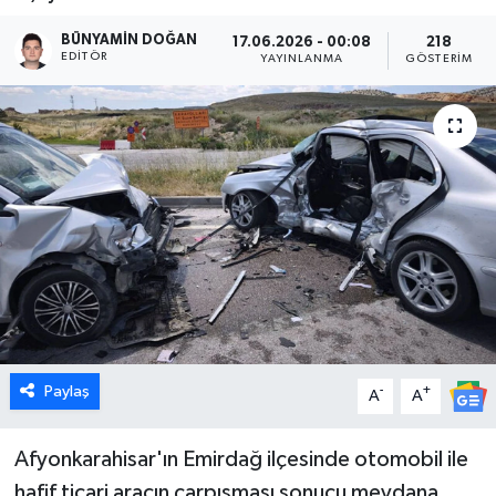
Dünya
BÜNYAMIN DOĞAN
17.06.2026 - 00:08
218
EDITÖR
YAYINLANMA
GÖSTERIM
Eğitim
Ekonomi
Emet
Foto Galeri
Gediz
Genel
Paylaş
-
+
A
A
Gündem
Afyonkarahisar'ın Emirdağ ilçesinde otomobil ile
hafif ticari aracın çarpışması sonucu meydana
Hisarcık