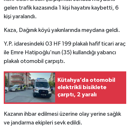
gelen trafik kazasında 1 kişi hayatını kaybetti, 6
İlçeler
kişi yaralandı.
Köşe Yazıları
Kaza, Dağınık köyü yakınlarında meydana geldi.
Kültür Sanat
Y.P. idaresindeki 03 HF 199 plakalı hafif ticari araç
ile Emre Hatipoğlu'nun (35) kullandığı yabancı
Kütahya
plakalı otomobil çarpıştı.
Magazin
Kütahya’da otomobil
elektrikli bisiklete
Otomobil
çarptı, 2 yaralı
Pazarlar
Kazanın ihbar edilmesi üzerine olay yerine sağlık
Politika
ve jandarma ekipleri sevk edildi.