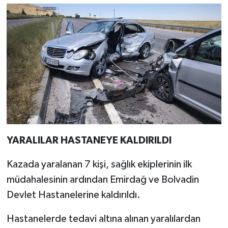
Resmi İlan
Rüya Tabirleri
Sağlık
Şaphane
Simav
Siyaset
YARALILAR HASTANEYE KALDIRILDI
Spor
Kazada yaralanan 7 kişi, sağlık ekiplerinin ilk
müdahalesinin ardından Emirdağ ve Bolvadin
Tavşanlı
Devlet Hastanelerine kaldırıldı.
Teknoloji
Hastanelerde tedavi altına alınan yaralılardan