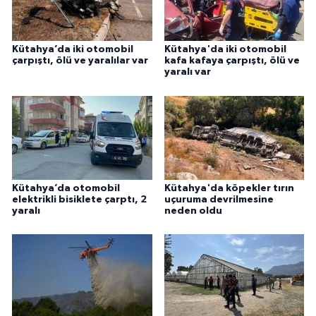
Kütahya’da iki otomobil
Kütahya'da iki otomobil
çarpıştı, ölü ve yaralılar var
kafa kafaya çarpıştı, ölü ve
yaralı var
Kütahya’da otomobil
Kütahya'da köpekler tırın
elektrikli bisiklete çarptı, 2
uçuruma devrilmesine
yaralı
neden oldu