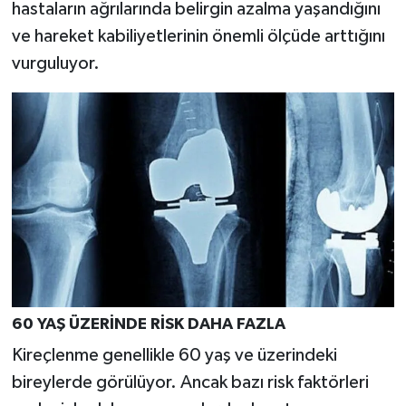
hastaların ağrılarında belirgin azalma yaşandığını
Türkiye
ve hareket kabiliyetlerinin önemli ölçüde arttığını
vurguluyor.
Video Galeri
Yaşam
Yemek Tarifleri
60 YAŞ ÜZERİNDE RİSK DAHA FAZLA
Kireçlenme genellikle 60 yaş ve üzerindeki
bireylerde görülüyor. Ancak bazı risk faktörleri