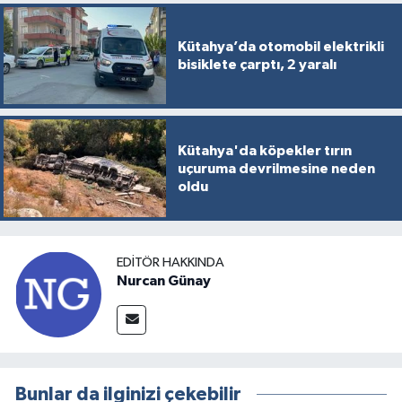
Kütahya’da otomobil elektrikli
bisiklete çarptı, 2 yaralı
Kütahya'da köpekler tırın
uçuruma devrilmesine neden
oldu
EDITÖR HAKKINDA
Nurcan Günay
Bunlar da ilginizi çekebilir