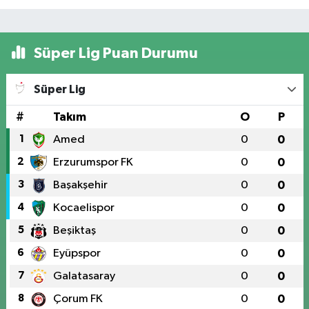
Süper Lig Puan Durumu
Süper Lig
#
Takım
O
P
1
Amed
0
0
2
Erzurumspor FK
0
0
3
Başakşehir
0
0
4
Kocaelispor
0
0
5
Beşiktaş
0
0
6
Eyüpspor
0
0
7
Galatasaray
0
0
8
Çorum FK
0
0