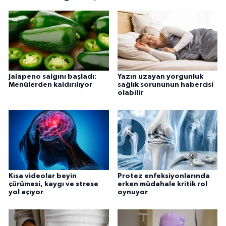
Jalapeno salgını başladı:
Yazın uzayan yorgunluk
Menülerden kaldırılıyor
sağlık sorununun habercisi
olabilir
Kısa videolar beyin
Protez enfeksiyonlarında
çürümesi, kaygı ve strese
erken müdahale kritik rol
yol açıyor
oynuyor