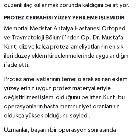
Resmi İlan
düzenli ilaç kullanmak zorunda kaldığını belirtiyor.
Rüya Tabirleri
PROTEZ CERRAHİSİ YÜZEY YENİLEME İŞLEMİDİR
Memorial Medstar Antalya Hastanesi Ortopedi
Sağlık
ve Travmatoloji Bölümü'nden Op. Dr. Mustafa
Kunt, diz ve kalça protezi ameliyatlarının en sık
Şaphane
ileri düzey eklem kireçlenmelerinde uygulandığını
Simav
ifade etti.
Protez ameliyatlarının temel olarak aşınan eklem
Siyaset
yüzeylerinin uygun protez materyalleriyle
Spor
değiştirilmesi işlemi olduğunu belirten Kunt, bu
operasyonların hasta memnuniyet oranlarının
Tavşanlı
oldukça yüksek olduğunu söyledi.
Teknoloji
Uzmanlar, başarılı bir operasyon sonrasında