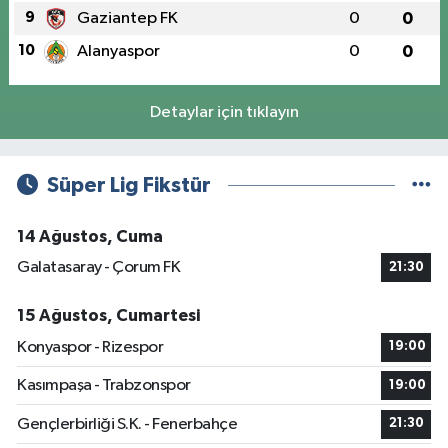
9
Gaziantep FK
0
0
10
Alanyaspor
0
0
Detaylar için tıklayın
Süper Lig Fikstür
14 Ağustos, Cuma
Galatasaray - Çorum FK
21:30
15 Ağustos, Cumartesi
Konyaspor - Rizespor
19:00
Kasımpaşa - Trabzonspor
19:00
Gençlerbirliği S.K. - Fenerbahçe
21:30