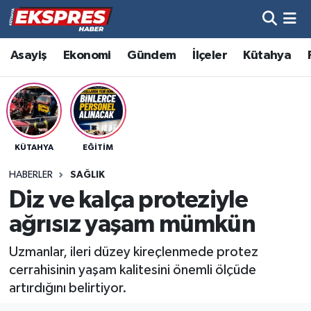
Altıntaş
Hava Durumu
Asayiş
Ekonomi
Gündem
İlçeler
Kütahya
Asayiş
Trafik Durumu
Aslanapa
Süper Lig Puan Durumu ve Fikstür
KÜTAHYA
EĞITIM
Biyografiler
Tüm Manşetler
HABERLER
SAĞLIK
Bölge
Son Dakika Haberleri
Diz ve kalça proteziyle
ağrısız yaşam mümkün
Çavdarhisar
Haber Arşivi
Uzmanlar, ileri düzey kireçlenmede protez
Domaniç
cerrahisinin yaşam kalitesini önemli ölçüde
artırdığını belirtiyor.
Dumlupınar