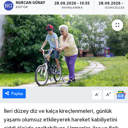
NURCAN GÜNAY
28.06.2026 - 10:55
28.06.2026 - 1
EDITÖR
YAYINLANMA
GÜNCELLEME
Dünya
Eğitim
Ekonomi
Emet
Foto Galeri
Gediz
Paylaş
-
+
A
A
Genel
İleri düzey diz ve kalça kireçlenmeleri, günlük
Gündem
yaşamı olumsuz etkileyerek hareket kabiliyetini
Hisarcık