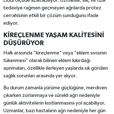
ciddi ölçüde azaltabiliyor. Uzmanlar, ilaç ve fizik
tedaviye rağmen geçmeyen ağrılarda protez
İlçeler
cerrahisinin etkili bir çözüm sunduğunu ifade
ediyor.
Köşe Yazıları
KİREÇLENME YAŞAM KALİTESİNİ
Kültür Sanat
DÜŞÜRÜYOR
Kütahya
Halk arasında "kireçlenme" veya "eklem sıvısının
tükenmesi" olarak bilinen eklem kıkırdağı
Magazin
aşınmaları, özellikle ilerleyen yaşlarda sık görülen
sağlık sorunları arasında yer alıyor.
Otomobil
Bu durum zamanla yürüme güçlüğüne, merdiven
Pazarlar
çıkarken zorlanmaya ve sürekli ağrı nedeniyle
Politika
günlük aktivitelerin kısıtlanmasına yol açabiliyor.
Uzmanlar, bazı hastaların ağrı nedeniyle her gün