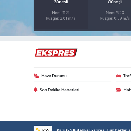
Güneşli
Güneşli
Nem: %21
Nem: %20
İlçeler
Rüzgar: 2.61 m/s
Rüzgar: 6.39 m/s
Köşe Yazıları
Kültür Sanat
Kütahya
Magazin
Hava Durumu
Tra
Otomobil
Son Dakika Haberleri
Hab
Pazarlar
Politika
RSS
© 2025 Kütahya Ekspres. Tüm hakları sak