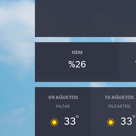
Dünya
Eğitim
Ekonomi
NEM
Emet
%26
Foto Galeri
Gediz
09 AĞUSTOS
10 AĞUSTOS
Genel
PAZAR
PAZARTESI
°
°
33
33
Gündem
Hisarcık