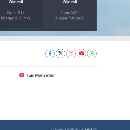
Güneşli
Güneşli
Nem: %17
Nem: %22
Rüzgar: 6.39 m/s
Rüzgar: 7.81 m/s
Tüm Manşetler
Haber Yazılımı:
TE Bilişim