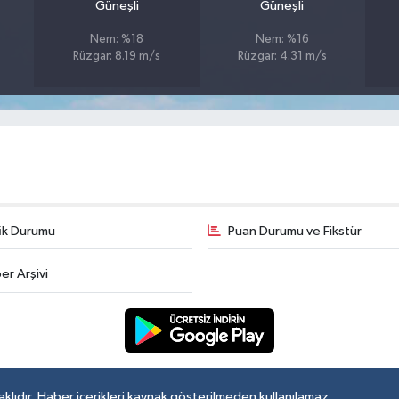
Güneşli
Güneşli
Nem: %18
Nem: %16
Rüzgar: 8.19 m/s
Rüzgar: 4.31 m/s
fik Durumu
Puan Durumu ve Fikstür
er Arşivi
lıdır. Haber içerikleri kaynak gösterilmeden kullanılamaz.