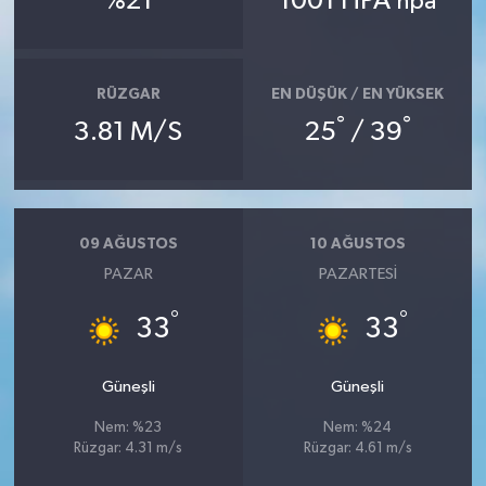
%21
1001 HPA
hpa
İlçeler
RÜZGAR
EN DÜŞÜK / EN YÜKSEK
Köşe Yazıları
°
°
3.81 M/S
25
/ 39
Kültür Sanat
Kütahya
09 AĞUSTOS
10 AĞUSTOS
Magazin
PAZAR
PAZARTESI
°
°
33
33
Otomobil
Pazarlar
Güneşli
Güneşli
Nem: %23
Nem: %24
Politika
Rüzgar: 4.31 m/s
Rüzgar: 4.61 m/s