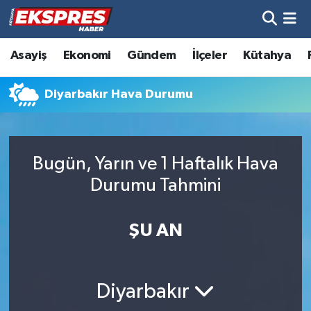
Altıntaş
Hava Durumu
Asayiş
Ekonomi
Gündem
İlçeler
Kütahya
Asayiş
Trafik Durumu
Diyarbakır Hava Durumu
Aslanapa
Süper Lig Puan Durumu ve Fikstür
Biyografiler
Tüm Manşetler
Bugün, Yarın ve 1 Haftalık Hava
Durumu Tahmini
Bölge
Son Dakika Haberleri
ŞU AN
Çavdarhisar
Haber Arşivi
Domaniç
Diyarbakır
Dumlupınar