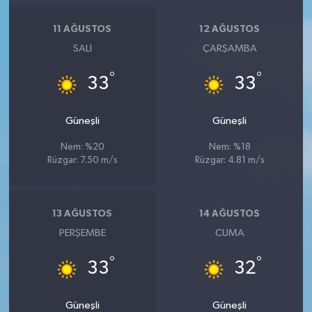
Resmi İlan
11 AĞUSTOS
12 AĞUSTOS
Rüya Tabirleri
SALI
ÇARŞAMBA
Sağlık
°
°
33
33
Şaphane
Güneşli
Güneşli
Simav
Nem: %20
Nem: %18
Rüzgar: 7.50 m/s
Rüzgar: 4.81 m/s
Siyaset
13 AĞUSTOS
14 AĞUSTOS
Spor
PERŞEMBE
CUMA
Tavşanlı
°
°
33
32
Teknoloji
Güneşli
Güneşli