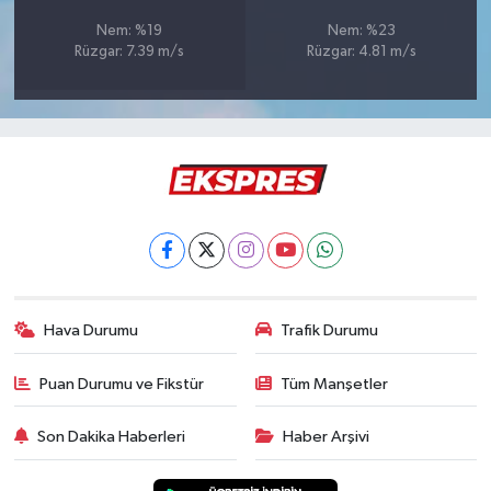
Türkiye
Nem: %19
Nem: %23
Rüzgar: 7.39 m/s
Rüzgar: 4.81 m/s
Video Galeri
Yaşam
Yemek Tarifleri
Hava Durumu
Trafik Durumu
Puan Durumu ve Fikstür
Tüm Manşetler
Son Dakika Haberleri
Haber Arşivi