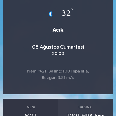
Dünya
°
32
Eğitim
Açık
Ekonomi
08 Ağustos Cumartesi
Emet
20:00
Foto Galeri
Nem: %21, Basınç: 1001 hpa hPa,
Gediz
Rüzgar: 3.81 m/s
Genel
Gündem
NEM
BASINÇ
Hisarcık