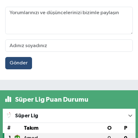
Gönder
Süper Lig Puan Durumu
Süper Lig
#
Takım
O
P
1