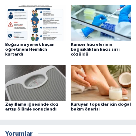
Boğazına yemek kaçan
Kanser hücrelerinin
öğretmeni Heimlich
bağışıklıktan kaçış sırrı
kurtardı
çözüldü
Zayıflama iğnesinde doz
Kuruyan topuklar için doğal
artışı ölümle sonuçlandı
bakım önerisi
Yorumlar