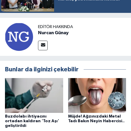
EDITÖR HAKKINDA
Nurcan Günay
Bunlar da ilginizi çekebilir
Buzdolabı ihtiyacını
Müjde! Ağzınızdaki Metal
ortadan kaldıran 'Toz Aşı'
Tadı Bakın Neyin Habercisi..
geliştirildi