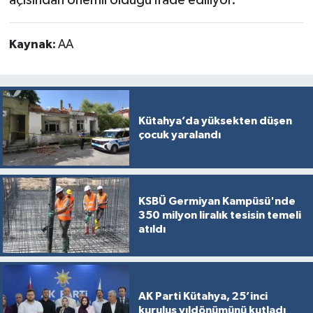
Kaynak:
AA
Kütahya’da yüksekten düşen
çocuk yaralandı
KSBÜ Germiyan Kampüsü'nde
350 milyon liralık tesisin temeli
atıldı
AK Parti Kütahya, 25’inci
kuruluş yıldönümünü kutladı