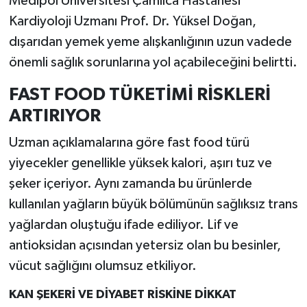
Medipol Üniversitesi Çamlıca Hastanesi
Kardiyoloji Uzmanı Prof. Dr. Yüksel Doğan,
İlçeler
dışarıdan yemek yeme alışkanlığının uzun vadede
önemli sağlık sorunlarına yol açabileceğini belirtti.
Köşe Yazıları
FAST FOOD TÜKETİMİ RİSKLERİ
Kültür Sanat
ARTIRIYOR
Kütahya
Uzman açıklamalarına göre fast food türü
yiyecekler genellikle yüksek kalori, aşırı tuz ve
Magazin
şeker içeriyor. Aynı zamanda bu ürünlerde
kullanılan yağların büyük bölümünün sağlıksız trans
Otomobil
yağlardan oluştuğu ifade ediliyor. Lif ve
Pazarlar
antioksidan açısından yetersiz olan bu besinler,
vücut sağlığını olumsuz etkiliyor.
Politika
KAN ŞEKERİ VE DİYABET RİSKİNE DİKKAT