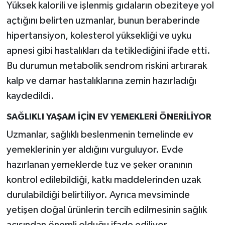
Yüksek kalorili ve işlenmiş gıdaların obeziteye yol
Türkiye
açtığını belirten uzmanlar, bunun beraberinde
Video Galeri
hipertansiyon, kolesterol yüksekliği ve uyku
apnesi gibi hastalıkları da tetiklediğini ifade etti.
Yaşam
Bu durumun metabolik sendrom riskini artırarak
kalp ve damar hastalıklarına zemin hazırladığı
Yemek Tarifleri
kaydedildi.
SAĞLIKLI YAŞAM İÇİN EV YEMEKLERİ ÖNERİLİYOR
Uzmanlar, sağlıklı beslenmenin temelinde ev
yemeklerinin yer aldığını vurguluyor. Evde
hazırlanan yemeklerde tuz ve şeker oranının
kontrol edilebildiği, katkı maddelerinden uzak
durulabildiği belirtiliyor. Ayrıca mevsiminde
yetişen doğal ürünlerin tercih edilmesinin sağlık
açısından önemli olduğu ifade ediliyor.