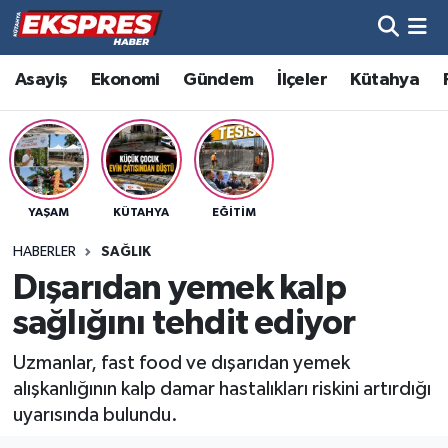
Altıntaş
Hava Durumu
Asayiş
Ekonomi
Gündem
İlçeler
Kütahya
Asayiş
Trafik Durumu
Aslanapa
Süper Lig Puan Durumu ve Fikstür
YAŞAM
KÜTAHYA
EĞITIM
Biyografiler
Tüm Manşetler
HABERLER
SAĞLIK
Bölge
Son Dakika Haberleri
Dışarıdan yemek kalp
sağlığını tehdit ediyor
Çavdarhisar
Haber Arşivi
Uzmanlar, fast food ve dışarıdan yemek
Domaniç
alışkanlığının kalp damar hastalıkları riskini artırdığı
uyarısında bulundu.
Dumlupınar