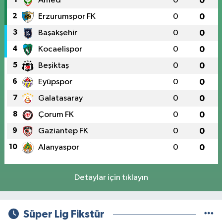
Amed
0
0
2
Erzurumspor FK
0
0
3
Başakşehir
0
0
4
Kocaelispor
0
0
5
Beşiktaş
0
0
6
Eyüpspor
0
0
7
Galatasaray
0
0
8
Çorum FK
0
0
9
Gaziantep FK
0
0
10
Alanyaspor
0
0
Detaylar için tıklayın
Süper Lig Fikstür