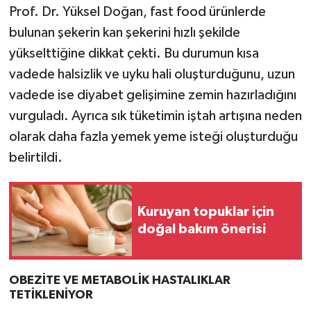
Resmi İlan
Prof. Dr. Yüksel Doğan, fast food ürünlerde
bulunan şekerin kan şekerini hızlı şekilde
Rüya Tabirleri
yükselttiğine dikkat çekti. Bu durumun kısa
vadede halsizlik ve uyku hali oluşturduğunu, uzun
Sağlık
vadede ise diyabet gelişimine zemin hazırladığını
Şaphane
vurguladı. Ayrıca sık tüketimin iştah artışına neden
olarak daha fazla yemek yeme isteği oluşturduğu
Simav
belirtildi.
Siyaset
Kuruyan topuklar için
Spor
doğal bakım önerisi
Tavşanlı
OBEZİTE VE METABOLİK HASTALIKLAR
Teknoloji
TETİKLENİYOR