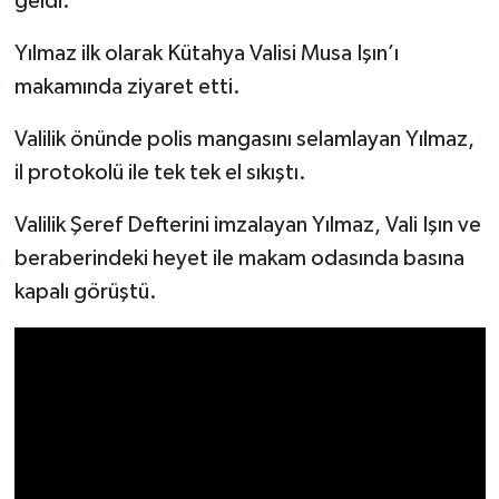
geldi.
Yılmaz ilk olarak Kütahya Valisi Musa Işın’ı
İlçeler
makamında ziyaret etti.
Köşe Yazıları
Valilik önünde polis mangasını selamlayan Yılmaz,
Kültür Sanat
il protokolü ile tek tek el sıkıştı.
Kütahya
Valilik Şeref Defterini imzalayan Yılmaz, Vali Işın ve
beraberindeki heyet ile makam odasında basına
Magazin
kapalı görüştü.
Otomobil
Pazarlar
Politika