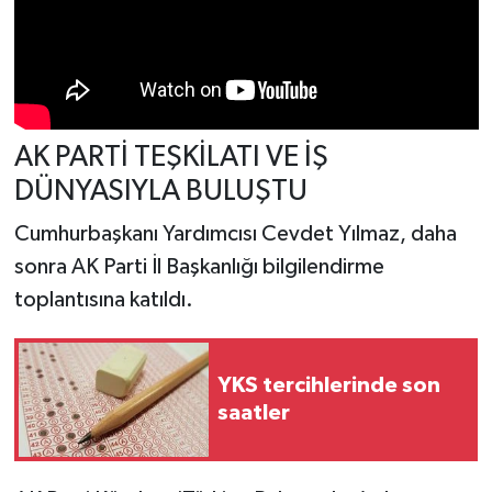
Türkiye
Video Galeri
Yaşam
AK PARTİ TEŞKİLATI VE İŞ
DÜNYASIYLA BULUŞTU
Yemek Tarifleri
Cumhurbaşkanı Yardımcısı Cevdet Yılmaz, daha
sonra AK Parti İl Başkanlığı bilgilendirme
toplantısına katıldı.
YKS tercihlerinde son
saatler