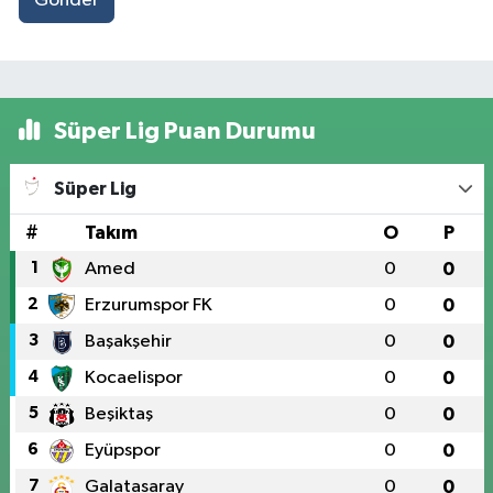
Gönder
Süper Lig Puan Durumu
Süper Lig
#
Takım
O
P
1
Amed
0
0
2
Erzurumspor FK
0
0
3
Başakşehir
0
0
4
Kocaelispor
0
0
5
Beşiktaş
0
0
6
Eyüpspor
0
0
7
Galatasaray
0
0