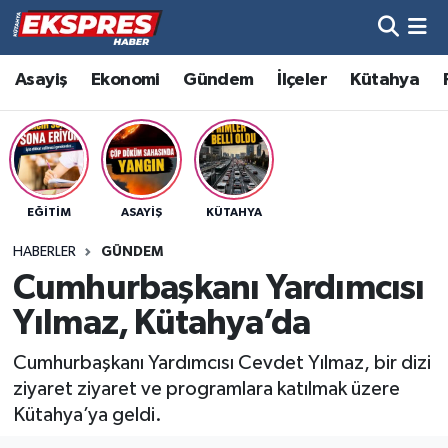
Altıntaş
Hava Durumu
Asayiş
Ekonomi
Gündem
İlçeler
Kütahya
Asayiş
Trafik Durumu
Aslanapa
Süper Lig Puan Durumu ve Fikstür
EĞITIM
ASAYIŞ
KÜTAHYA
Biyografiler
Tüm Manşetler
HABERLER
GÜNDEM
Bölge
Son Dakika Haberleri
Cumhurbaşkanı Yardımcısı
Yılmaz, Kütahya’da
Çavdarhisar
Haber Arşivi
Cumhurbaşkanı Yardımcısı Cevdet Yılmaz, bir dizi
Domaniç
ziyaret ziyaret ve programlara katılmak üzere
Kütahya’ya geldi.
Dumlupınar