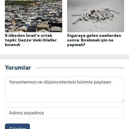
8 ülkeden İsrail'e ortak
Sigaraya gelen zamlardan
tepki: Gazze'deki ihlaller
sonra: Bırakmak için ne
kınandı
yapmalı?
Yorumlar