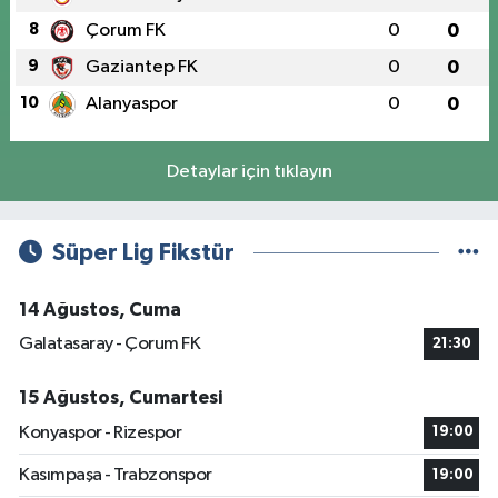
8
Çorum FK
0
0
9
Gaziantep FK
0
0
10
Alanyaspor
0
0
Detaylar için tıklayın
Süper Lig Fikstür
14 Ağustos, Cuma
Galatasaray - Çorum FK
21:30
15 Ağustos, Cumartesi
Konyaspor - Rizespor
19:00
Kasımpaşa - Trabzonspor
19:00