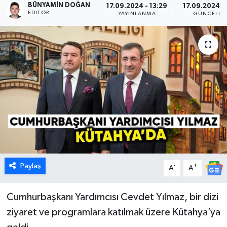
BÜNYAMIN DOĞAN
17.09.2024 - 13:29
17.09.2024 - 
EDITÖR
YAYINLANMA
GÜNCELLE
Dünya
Eğitim
Ekonomi
Emet
Foto Galeri
Gediz
Paylaş
-
+
A
A
Genel
Cumhurbaşkanı Yardımcısı Cevdet Yılmaz, bir dizi
Gündem
ziyaret ve programlara katılmak üzere Kütahya’ya
Hisarcık