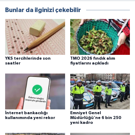
Bunlar da ilginizi çekebilir
YKS tercihlerinde son
TMO 2026 fındık alım
saatler
fiyatlarını açıkladı
İnternet bankacılığı
Emniyet Genel
kullanımında yeni rekor
Müdürlüğü'ne 6 bin 250
yeni kadro