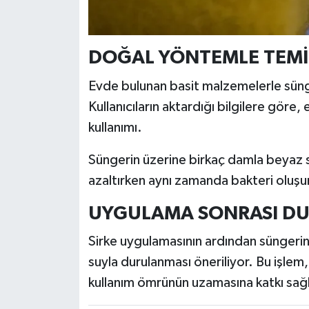
Türkiye
Video Galeri
DOĞAL YÖNTEMLE TEM
Yaşam
Evde bulunan basit malzemelerle süng
Kullanıcıların aktardığı bilgilere göre
Yemek Tarifleri
kullanımı.
Süngerin üzerine birkaç damla beyaz 
azaltırken aynı zamanda bakteri oluş
UYGULAMA SONRASI D
Sirke uygulamasının ardından süngerin 
suyla durulanması öneriliyor. Bu işle
kullanım ömrünün uzamasına katkı sağl