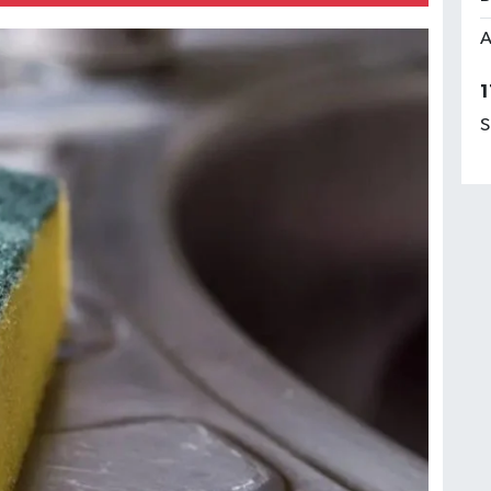
A
1
S