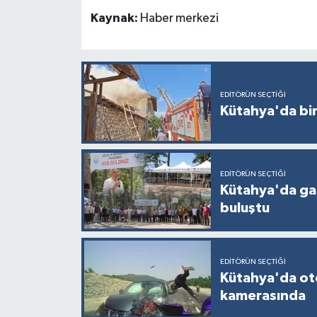
Kaynak:
Haber merkezi
EDITÖRÜN SEÇTIĞI
Kütahya'da bir
EDITÖRÜN SEÇTIĞI
Kütahya'da gaz
buluştu
EDITÖRÜN SEÇTIĞI
Kütahya'da ot
kamerasında