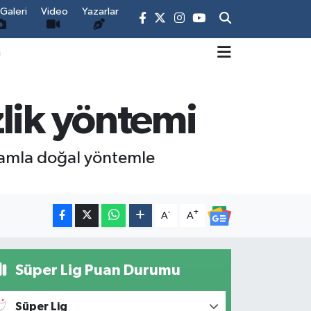
Galeri
Video
Yazarlar
m
lik yöntemi
damla doğal yöntemle
-
+
A
A
Süper Lig Puan Durumu
Süper Lig