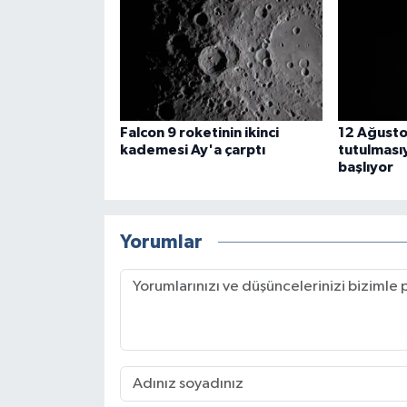
Falcon 9 roketinin ikinci
12 Ağust
kademesi Ay'a çarptı
tutulması
başlıyor
Yorumlar