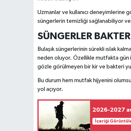
Uzmanlar ve kullanıcı deneyimlerine 
İlçeler
süngerlerin temizliği sağlanabiliyor ve
Köşe Yazıları
SÜNGERLER BAKTERİ
Kültür Sanat
Bulaşık süngerlerinin sürekli ıslak kal
neden oluyor. Özellikle mutfakta gün i
Kütahya
gözle görülmeyen bir kir ve bakteri y
Magazin
Bu durum hem mutfak hijyenini olumsu
Otomobil
yol açıyor.
Pazarlar
2026-2027 av 
Politika
İçeriği Görüntül