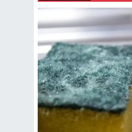
Resmi İlan
Rüya Tabirleri
Sağlık
Şaphane
Simav
Siyaset
Spor
Tavşanlı
Teknoloji