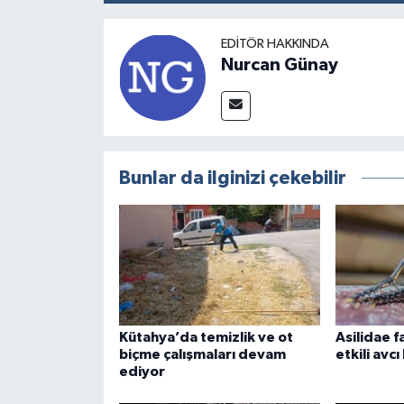
EDITÖR HAKKINDA
Nurcan Günay
Bunlar da ilginizi çekebilir
Kütahya’da temizlik ve ot
Asilidae f
biçme çalışmaları devam
etkili avc
ediyor