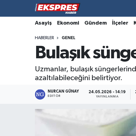
Altıntaş
Hava Durumu
Asayiş
Ekonomi
Gündem
İlçeler
HABERLER
GENEL
Asayiş
Trafik Durumu
Bulaşık süng
Aslanapa
Süper Lig Puan Durumu ve Fikstür
Uzmanlar, bulaşık süngerlerin
Biyografiler
Tüm Manşetler
azaltılabileceğini belirtiyor.
Bölge
Son Dakika Haberleri
NURCAN GÜNAY
24.05.2026 - 14:19
EDITÖR
YAYINLANMA
Çavdarhisar
Haber Arşivi
Domaniç
Dumlupınar