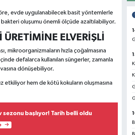
göre, evde uygulanabilecek basit yöntemlerle
 bakteri oluşumu önemli ölçüde azaltılabiliyor.
1
 ÜRETİMİNE ELVERİŞLİ
G
ması, mikroorganizmaların hızla çoğalmasına
1
çinde defalarca kullanılan süngerler, zamanla
K
uvasına dönüşebiliyor.
K
z etkiliyor hem de kötü kokuların oluşmasına
G
G
sezonu başlıyor! Tarih belli oldu
1
B
e
B