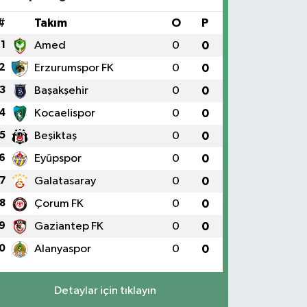
#
Takım
O
P
1
Amed
0
0
2
Erzurumspor FK
0
0
3
Başakşehir
0
0
4
Kocaelispor
0
0
5
Beşiktaş
0
0
6
Eyüpspor
0
0
7
Galatasaray
0
0
8
Çorum FK
0
0
9
Gaziantep FK
0
0
0
Alanyaspor
0
0
Detaylar için tıklayın