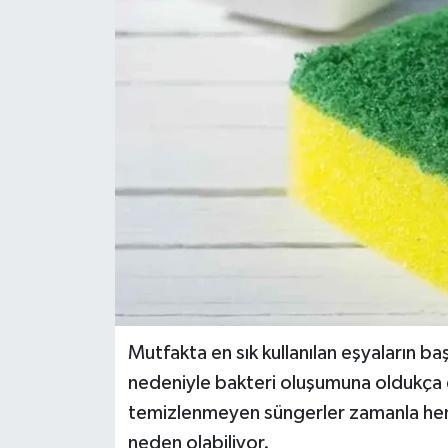
Dünya
Eğitim
Ekonomi
Emet
Foto Galeri
Gediz
Genel
Mutfakta en sık kullanılan eşyaların ba
nedeniyle bakteri oluşumuna oldukça el
Gündem
temizlenmeyen süngerler zamanla hem
neden olabiliyor.
Hisarcık