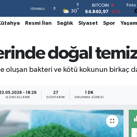
Foto 
DOLAR
°
30
47,7436
0.18
EURO
Kütahya
Resmi İlan
Sağlık
Siyaset
Spor
Yaşa
55,2510
0.32
STERLİN
64,4811
0.38
GRAM ALTIN
erinde doğal temiz
6660.55
0
BİST100
13.779
-14
de oluşan bakteri ve kötü kokunun birkaç 
BITCOIN
64.840,97
-0.15
23.05.2026 - 18:26
27
1 DK
GÜNCELLEME
GÖSTERIM
OKUNMA SÜRESI