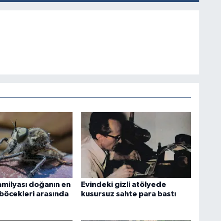
amilyası doğanın en
Evindeki gizli atölyede
ı böcekleri arasında
kusursuz sahte para bastı