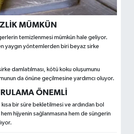
İZLİK MÜMKÜN
erlerin temizlenmesi mümkün hale geliyor.
, en yaygın yöntemlerden biri beyaz sirke
sirke damlatılması, kötü koku oluşumunu
umunun da önüne geçilmesine yardımcı oluyor.
URULAMA ÖNEMLİ
kısa bir süre bekletilmesi ve ardından bol
m, hem hijyenin sağlanmasına hem de süngerin
ıyor.