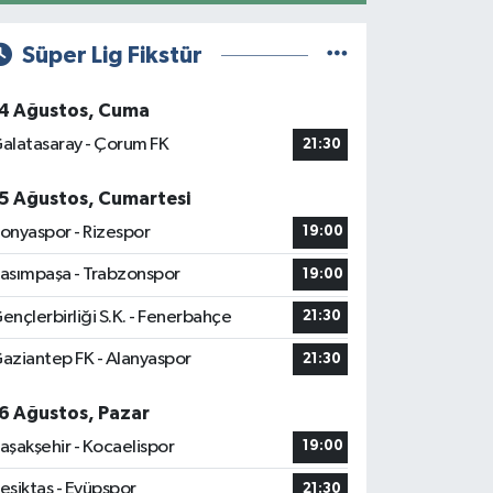
Süper Lig Fikstür
4 Ağustos, Cuma
alatasaray - Çorum FK
21:30
5 Ağustos, Cumartesi
onyaspor - Rizespor
19:00
asımpaşa - Trabzonspor
19:00
ençlerbirliği S.K. - Fenerbahçe
21:30
aziantep FK - Alanyaspor
21:30
6 Ağustos, Pazar
aşakşehir - Kocaelispor
19:00
eşiktaş - Eyüpspor
21:30