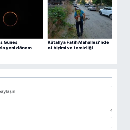
os Güneş
Kütahya Fatih Mahallesi’nde
yla yeni dönem
ot biçimi ve temizliği