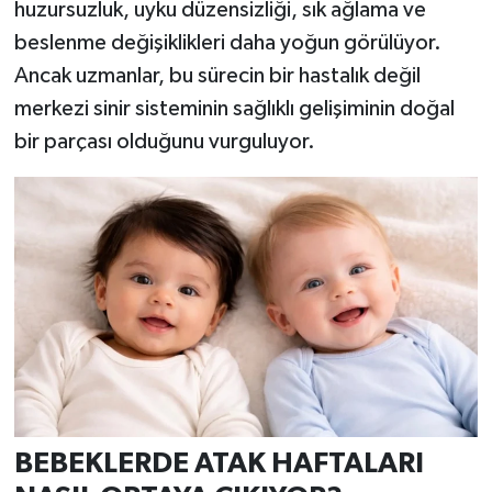
Resmi İlan
huzursuzluk, uyku düzensizliği, sık ağlama ve
beslenme değişiklikleri daha yoğun görülüyor.
Rüya Tabirleri
Ancak uzmanlar, bu sürecin bir hastalık değil
merkezi sinir sisteminin sağlıklı gelişiminin doğal
Sağlık
bir parçası olduğunu vurguluyor.
Şaphane
Simav
Siyaset
Spor
Tavşanlı
Teknoloji
BEBEKLERDE ATAK HAFTALARI