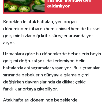
başladı: Menülerden
kaldırılıyor
İlçeler
Bebeklerde atak haftaları, yenidoğan
Köşe Yazıları
döneminden itibaren hem zihinsel hem de fiziksel
Kültür Sanat
gelişimin hızlandığı kritik süreçler arasında yer
alıyor.
Kütahya
Uzmanlara göre bu dönemlerde bebeklerin beyin
Magazin
gelişimi doğrusal şekilde ilerlemiyor, belirli
haftalarda ani sıçramalar yaşanıyor. Bu sıçramalar
Otomobil
sırasında bebeklerin dünyayı algılama biçimi
değişirken davranışlarında da dikkat çekici
Pazarlar
farklılıklar ortaya çıkabiliyor.
Politika
Atak haftaları döneminde bebeklerde