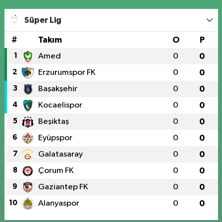
Süper Lig
#
Takım
O
P
1
Amed
0
0
2
Erzurumspor FK
0
0
3
Başakşehir
0
0
4
Kocaelispor
0
0
5
Beşiktaş
0
0
6
Eyüpspor
0
0
7
Galatasaray
0
0
8
Çorum FK
0
0
9
Gaziantep FK
0
0
10
Alanyaspor
0
0