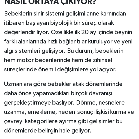
NASIL ORTAYA ÇIKIYOR?
Türkiye
Bebeklerin sinir sistemi gelişimi anne karnından
Video Galeri
itibaren başlayan biyolojik bir süreç olarak
değerlendiriliyor. Özellikle ilk 20 ay içinde beynin
Yaşam
farklı alanlarında hızlı bağlantılar kuruluyor ve yeni
algı sistemleri gelişiyor. Bu durum, bebeklerin
Yemek Tarifleri
hem motor becerilerinde hem de zihinsel
süreçlerinde önemli değişimlere yol açıyor.
Uzmanlara göre bebekler atak dönemlerinde
daha önce yapamadıkları birçok davranışı
gerçekleştirmeye başlıyor. Dönme, nesnelere
uzanma, emekleme, neden-sonuç ilişkisi kurma ve
çevreyi kategorilere ayırma gibi gelişimler bu
dönemlerde belirgin hale geliyor.