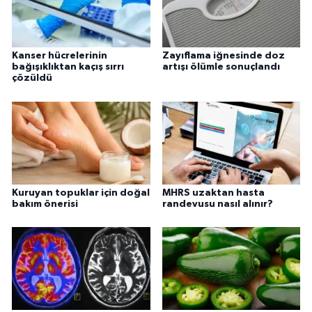
Kanser hücrelerinin
Zayıflama iğnesinde doz
bağışıklıktan kaçış sırrı
artışı ölümle sonuçlandı
çözüldü
Kuruyan topuklar için doğal
MHRS uzaktan hasta
bakım önerisi
randevusu nasıl alınır?