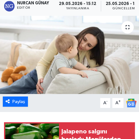
NURCAN GÜNAY
29.05.2026 - 15:12
25.05.2026 - 13
EDITÖR
YAYINLANMA
GÜNCELLEME
Dünya
Eğitim
Ekonomi
Emet
Foto Galeri
Gediz
Paylaş
-
+
A
A
Genel
Gündem
Jalapeno salgını
Hisarcık