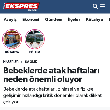
Altıntaş
Hava Durumu
Asayiş
Ekonomi
Gündem
İlçeler
Kütahya
Asayiş
Trafik Durumu
Aslanapa
Süper Lig Puan Durumu ve Fikstür
KÜTAHYA
EĞITIM
Biyografiler
Tüm Manşetler
HABERLER
SAĞLIK
Bölge
Son Dakika Haberleri
Bebeklerde atak haftaları
neden önemli oluyor
Çavdarhisar
Haber Arşivi
Bebeklerde atak haftaları, zihinsel ve fiziksel
Domaniç
gelişimin hızlandığı kritik dönemler olarak dikkat
çekiyor.
Dumlupınar