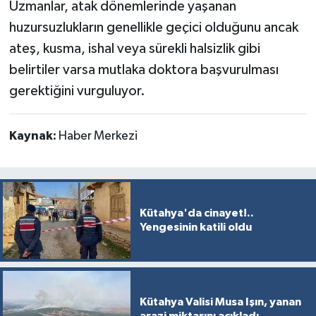
Uzmanlar, atak dönemlerinde yaşanan
huzursuzlukların genellikle geçici olduğunu ancak
ateş, kusma, ishal veya sürekli halsizlik gibi
belirtiler varsa mutlaka doktora başvurulması
gerektiğini vurguluyor.
Kaynak:
Haber Merkezi
Kütahya'da cinayet!..
Yengesinin katili oldu
Kütahya Valisi Musa Işın, yanan
arazi miktarını açıkladı