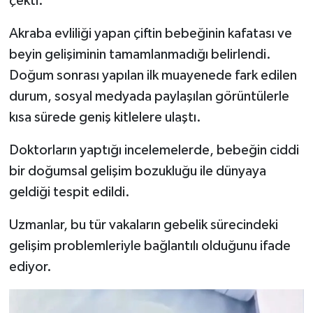
çekti.
Akraba evliliği yapan çiftin bebeğinin kafatası ve
İlçeler
beyin gelişiminin tamamlanmadığı belirlendi.
Köşe Yazıları
Doğum sonrası yapılan ilk muayenede fark edilen
durum, sosyal medyada paylaşılan görüntülerle
Kültür Sanat
kısa sürede geniş kitlelere ulaştı.
Kütahya
Doktorların yaptığı incelemelerde, bebeğin ciddi
bir doğumsal gelişim bozukluğu ile dünyaya
Magazin
geldiği tespit edildi.
Otomobil
Uzmanlar, bu tür vakaların gebelik sürecindeki
gelişim problemleriyle bağlantılı olduğunu ifade
Pazarlar
ediyor.
Politika