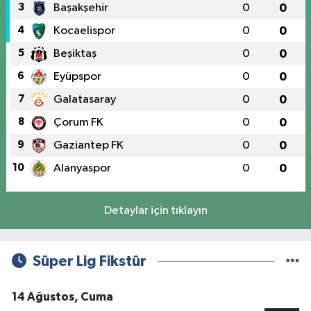
3
Başakşehir
0
0
4
Kocaelispor
0
0
5
Beşiktaş
0
0
6
Eyüpspor
0
0
7
Galatasaray
0
0
8
Çorum FK
0
0
9
Gaziantep FK
0
0
10
Alanyaspor
0
0
Detaylar için tıklayın
Süper Lig Fikstür
14 Ağustos, Cuma