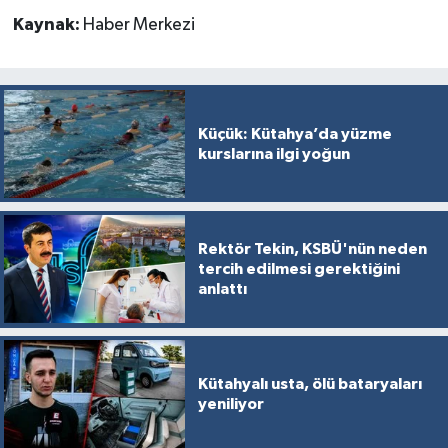
Kaynak:
Haber Merkezi
Küçük: Kütahya’da yüzme
kurslarına ilgi yoğun
Rektör Tekin, KSBÜ'nün neden
tercih edilmesi gerektiğini
anlattı
Kütahyalı usta, ölü bataryaları
yeniliyor