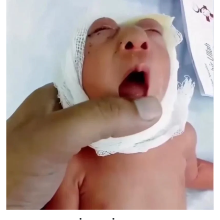
Resmi İlan
Rüya Tabirleri
Sağlık
Şaphane
Simav
Siyaset
Spor
Tavşanlı
Teknoloji