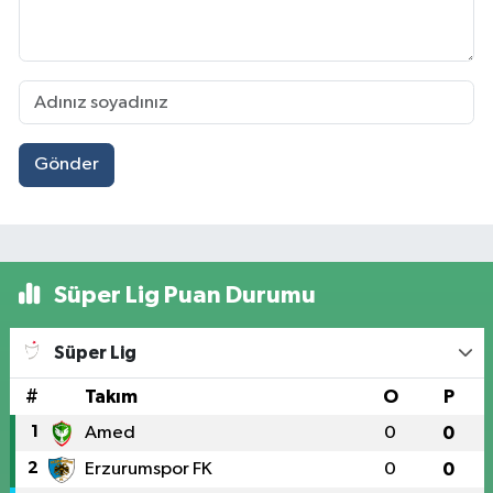
Gönder
Süper Lig Puan Durumu
Süper Lig
#
Takım
O
P
1
Amed
0
0
2
Erzurumspor FK
0
0