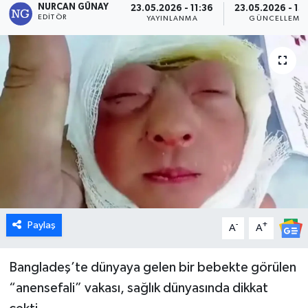
NURCAN GÜNAY
23.05.2026 - 11:36
23.05.2026 - 13
EDITÖR
YAYINLANMA
GÜNCELLEME
Dünya
Eğitim
Ekonomi
Emet
Foto Galeri
Gediz
Paylaş
-
+
A
A
Genel
Bangladeş’te dünyaya gelen bir bebekte görülen
Gündem
“anensefali” vakası, sağlık dünyasında dikkat
Hisarcık