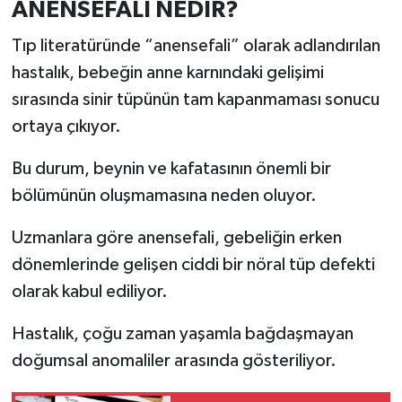
ANENSEFALİ NEDİR?
Türkiye
Tıp literatüründe “anensefali” olarak adlandırılan
Video Galeri
hastalık, bebeğin anne karnındaki gelişimi
sırasında sinir tüpünün tam kapanmaması sonucu
Yaşam
ortaya çıkıyor.
Yemek Tarifleri
Bu durum, beynin ve kafatasının önemli bir
bölümünün oluşmamasına neden oluyor.
Uzmanlara göre anensefali, gebeliğin erken
dönemlerinde gelişen ciddi bir nöral tüp defekti
olarak kabul ediliyor.
Hastalık, çoğu zaman yaşamla bağdaşmayan
doğumsal anomaliler arasında gösteriliyor.