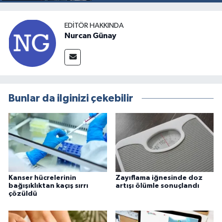
EDITÖR HAKKINDA
Nurcan Günay
Bunlar da ilginizi çekebilir
Kanser hücrelerinin
Zayıflama iğnesinde doz
bağışıklıktan kaçış sırrı
artışı ölümle sonuçlandı
çözüldü