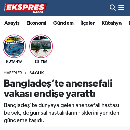
Altıntaş
Hava Durumu
Asayiş
Ekonomi
Gündem
İlçeler
Kütahya
Asayiş
Trafik Durumu
Aslanapa
Süper Lig Puan Durumu ve Fikstür
KÜTAHYA
EĞITIM
Biyografiler
Tüm Manşetler
HABERLER
SAĞLIK
Bölge
Son Dakika Haberleri
Bangladeş’te anensefali
vakası endişe yarattı
Çavdarhisar
Haber Arşivi
Bangladeş’te dünyaya gelen anensefali hastası
Domaniç
bebek, doğumsal hastalıkların risklerini yeniden
gündeme taşıdı.
Dumlupınar