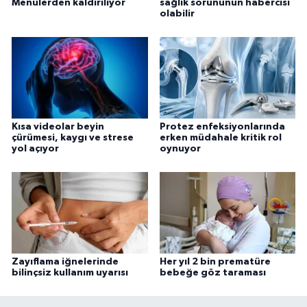
Menülerden kaldırılıyor
sağlık sorununun habercisi
olabilir
Kısa videolar beyin
Protez enfeksiyonlarında
çürümesi, kaygı ve strese
erken müdahale kritik rol
yol açıyor
oynuyor
Zayıflama iğnelerinde
Her yıl 2 bin prematüre
bilinçsiz kullanım uyarısı
bebeğe göz taraması