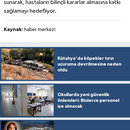
sunarak, hastaların bilinçli kararlar almasına katkı
sağlamayı hedefliyor.
Kaynak:
haber merkezi
Kütahya'da köpekler tırın
uçuruma devrilmesine neden
oldu
Okullarda yeni güvenlik
önlemleri: Binlerce personel
işe alınacak