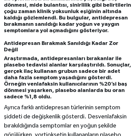
Resmi İlan
dönmesi, mide bulantısı, sinirlilik gibi belirtilerin
çoğu zaman klinik yoksunluk eşiğinin altında
Rüya Tabirleri
kaldığı gözlemlendi. Bu bulgular, antidepresan
bırakmanın sanıldığı kadar yoğun ve yaygın
semptomlara yol açmadığını gösteriyor.
Sağlık
Antidepresan Bırakmak Sanıldığı Kadar Zor
Şaphane
Değil
Araştırmada, antidepresanları bırakanlar ile
Simav
plasebo tedavisi alanlar karşılaştırıldı. Sonuçlar,
gerçek ilaç kullanan grubun sadece bir adet
daha fazla semptom yaşadığını gösterdi.
Siyaset
Örneğin venlafaksin kullanıcılarının %20’si baş
dönmesi yaşarken, plasebo alanlarda bu oran
Spor
sadece %1,8 oldu.
Ayrıca farklı antidepresan türlerinin semptom
Tavşanlı
şiddeti de değişkenlik gösterdi. Desvenlafaksin
bırakıldığında semptomlar en yoğun şekilde
Teknoloji
görülürken, vortioksetin kullananların plasebo