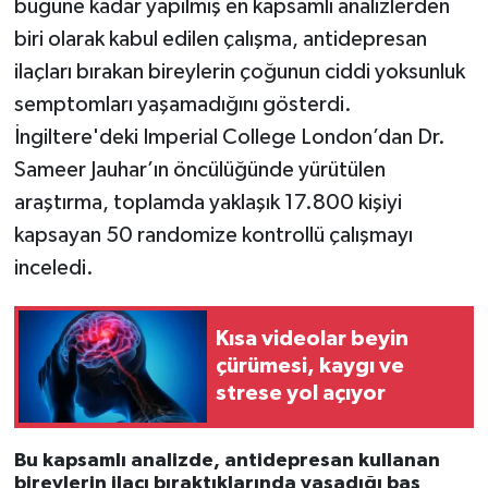
bugüne kadar yapılmış en kapsamlı analizlerden
biri olarak kabul edilen çalışma, antidepresan
İlçeler
ilaçları bırakan bireylerin çoğunun ciddi yoksunluk
semptomları yaşamadığını gösterdi.
Köşe Yazıları
İngiltere'deki Imperial College London’dan Dr.
Kültür Sanat
Sameer Jauhar’ın öncülüğünde yürütülen
araştırma, toplamda yaklaşık 17.800 kişiyi
Kütahya
kapsayan 50 randomize kontrollü çalışmayı
inceledi.
Magazin
Otomobil
Kısa videolar beyin
çürümesi, kaygı ve
Pazarlar
strese yol açıyor
Politika
Bu kapsamlı analizde, antidepresan kullanan
bireylerin ilacı bıraktıklarında yaşadığı baş