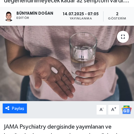
değerlendirilmeyecek kadar az semptom vardı...
Dünya
BÜNYAMIN DOĞAN
14.07.2025 - 07:05
2
EDITÖR
YAYINLANMA
GÖSTERIM
Eğitim
Ekonomi
Emet
Foto Galeri
Gediz
Genel
Paylaş
-
+
A
A
Gündem
JAMA Psychiatry dergisinde yayımlanan ve
Hisarcık