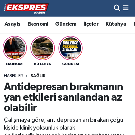
Altıntaş
Hava Durumu
Asayiş
Ekonomi
Gündem
İlçeler
Kütahya
Asayiş
Trafik Durumu
Aslanapa
Süper Lig Puan Durumu ve Fikstür
EKONOMI
KÜTAHYA
GÜNDEM
Biyografiler
Tüm Manşetler
HABERLER
SAĞLIK
Bölge
Son Dakika Haberleri
Antidepresan bırakmanın
yan etkileri sanılandan az
Çavdarhisar
Haber Arşivi
olabilir
Domaniç
Çalışmaya göre, antidepresanları bırakan çoğu
kişide klinik yoksunluk olarak
Dumlupınar