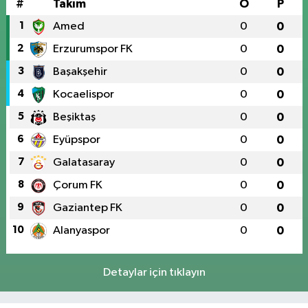
#
Takım
O
P
1
Amed
0
0
2
Erzurumspor FK
0
0
3
Başakşehir
0
0
4
Kocaelispor
0
0
5
Beşiktaş
0
0
6
Eyüpspor
0
0
7
Galatasaray
0
0
8
Çorum FK
0
0
9
Gaziantep FK
0
0
10
Alanyaspor
0
0
Detaylar için tıklayın