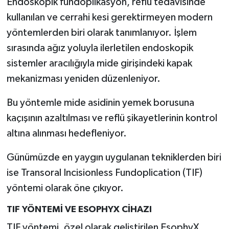
Endoskopik fundoplikasyon, reflü tedavisinde
Resmi İlan
kullanılan ve cerrahi kesi gerektirmeyen modern
Rüya Tabirleri
yöntemlerden biri olarak tanımlanıyor. İşlem
sırasında ağız yoluyla ilerletilen endoskopik
Sağlık
sistemler aracılığıyla mide girişindeki kapak
mekanizması yeniden düzenleniyor.
Şaphane
Bu yöntemle mide asidinin yemek borusuna
Simav
kaçışının azaltılması ve reflü şikayetlerinin kontrol
altına alınması hedefleniyor.
Siyaset
Günümüzde en yaygın uygulanan tekniklerden biri
Spor
ise Transoral Incisionless Fundoplication (TIF)
Tavşanlı
yöntemi olarak öne çıkıyor.
TIF YÖNTEMİ VE ESOPHYX CİHAZI
Teknoloji
TIF yöntemi, özel olarak geliştirilen EsophyX