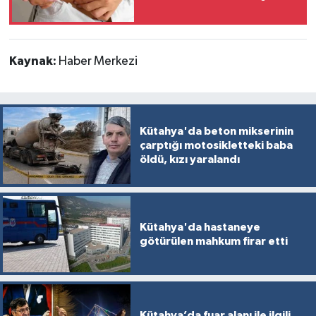
Kaynak:
Haber Merkezi
Kütahya'da beton mikserinin
çarptığı motosikletteki baba
öldü, kızı yaralandı
Kütahya'da hastaneye
götürülen mahkum firar etti
Kütahya’da fuar alanı ile ilgili