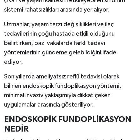
çıkan ve yaşam kalitesini etkileyebilen sindirim
sistemi rahatsızlıkları arasında yer alıyor.
İlçeler
Uzmanlar, yaşam tarzı değişiklikleri ve ilaç
Köşe Yazıları
tedavilerinin çoğu hastada etkili olduğunu
belirtirken, bazı vakalarda farklı tedavi
Kültür Sanat
yöntemlerinin gündeme gelebildiğini ifade
ediyor.
Kütahya
Son yıllarda ameliyatsız reflü tedavisi olarak
Magazin
bilinen endoskopik fundoplikasyon yöntemi,
Otomobil
minimal invaziv yaklaşımıyla dikkat çeken
uygulamalar arasında gösteriliyor.
Pazarlar
ENDOSKOPİK FUNDOPLİKASYON
Politika
NEDİR