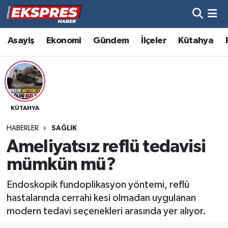
Altıntaş
Hava Durumu
Asayiş
Ekonomi
Gündem
İlçeler
Kütahya
Asayiş
Trafik Durumu
Aslanapa
Süper Lig Puan Durumu ve Fikstür
KÜTAHYA
Biyografiler
Tüm Manşetler
HABERLER
SAĞLIK
Bölge
Son Dakika Haberleri
Ameliyatsız reflü tedavisi
mümkün mü?
Çavdarhisar
Haber Arşivi
Endoskopik fundoplikasyon yöntemi, reflü
Domaniç
hastalarında cerrahi kesi olmadan uygulanan
modern tedavi seçenekleri arasında yer alıyor.
Dumlupınar