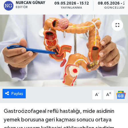
NURCAN GÜNAY
09.05.2026 - 15:12
08.05.2026 - 22
EDITÖR
YAYINLANMA
GÜNCELLEME
Dünya
Eğitim
Ekonomi
Emet
Foto Galeri
Gediz
Paylaş
-
+
A
A
Genel
Gastroözofageal reflü hastalığı, mide asidinin
Gündem
yemek borusuna geri kaçması sonucu ortaya
Hisarcık