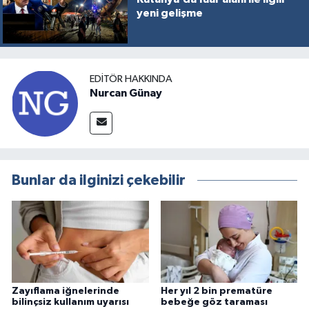
yeni gelişme
EDITÖR HAKKINDA
Nurcan Günay
Bunlar da ilginizi çekebilir
Zayıflama iğnelerinde
Her yıl 2 bin prematüre
bilinçsiz kullanım uyarısı
bebeğe göz taraması