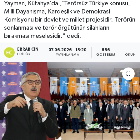
Yayman, Kütahya’da ,"Terörsüz Türkiye konusu,
Milli Dayanışma, Kardeşlik ve Demokrasi
Dünya
Komisyonu bir devlet ve millet projesidir. Terörün
Eğitim
sonlanması ve terör örgütünün silahlarını
bırakması meselesidir." dedi.
Ekonomi
EBRAR CIN
07.06.2026 - 15:20
686
2
EDITÖR
YAYINLANMA
GÖSTERIM
OKUNMA
Emet
Foto Galeri
Gediz
Genel
Gündem
Hisarcık