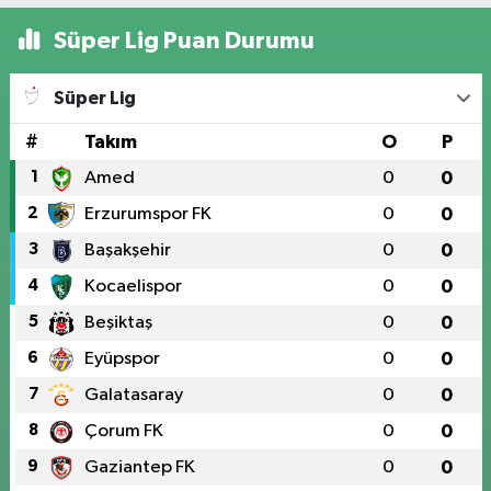
Süper Lig Puan Durumu
Süper Lig
#
Takım
O
P
1
Amed
0
0
2
Erzurumspor FK
0
0
3
Başakşehir
0
0
4
Kocaelispor
0
0
5
Beşiktaş
0
0
6
Eyüpspor
0
0
7
Galatasaray
0
0
8
Çorum FK
0
0
9
Gaziantep FK
0
0