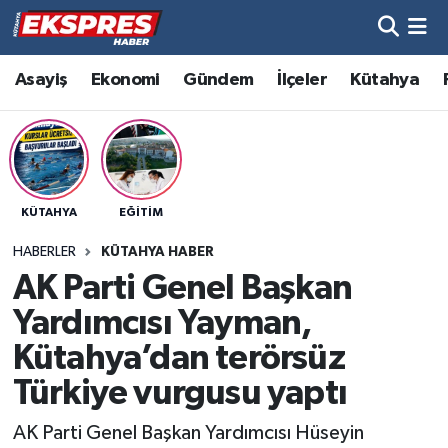
Altıntaş
Hava Durumu
Asayiş
Ekonomi
Gündem
İlçeler
Kütahya
Asayiş
Trafik Durumu
Aslanapa
Süper Lig Puan Durumu ve Fikstür
KÜTAHYA
EĞITIM
Biyografiler
Tüm Manşetler
HABERLER
KÜTAHYA HABER
Bölge
Son Dakika Haberleri
AK Parti Genel Başkan
Yardımcısı Yayman,
Çavdarhisar
Haber Arşivi
Kütahya’dan terörsüz
Domaniç
Türkiye vurgusu yaptı
AK Parti Genel Başkan Yardımcısı Hüseyin
Dumlupınar