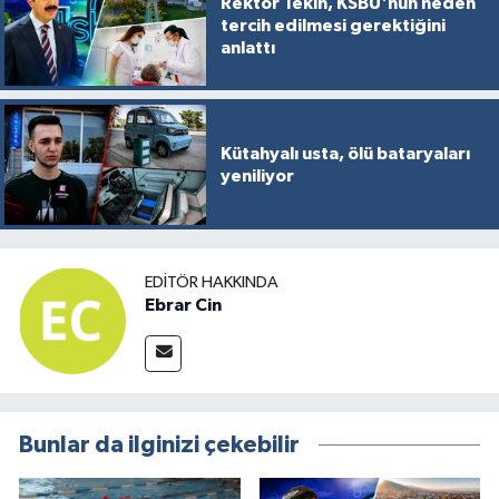
Rektör Tekin, KSBÜ'nün neden
tercih edilmesi gerektiğini
anlattı
Kütahyalı usta, ölü bataryaları
yeniliyor
EDITÖR HAKKINDA
Ebrar Cin
Bunlar da ilginizi çekebilir