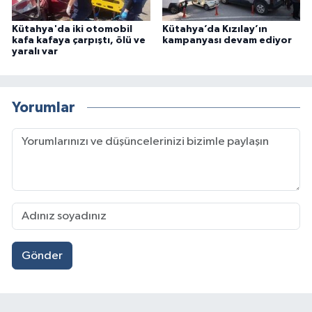
Kütahya'da iki otomobil
Kütahya’da Kızılay’ın
kafa kafaya çarpıştı, ölü ve
kampanyası devam ediyor
yaralı var
Yorumlar
Gönder