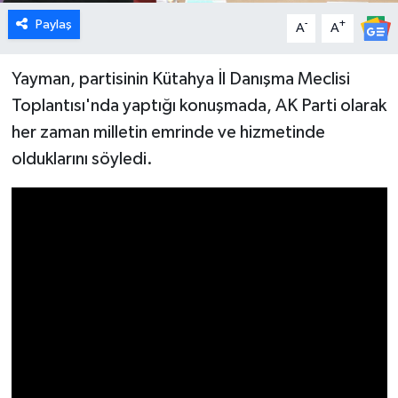
Paylaş
-
+
A
A
İlçeler
Yayman, partisinin Kütahya İl Danışma Meclisi
Köşe Yazıları
Toplantısı'nda yaptığı konuşmada, AK Parti olarak
her zaman milletin emrinde ve hizmetinde
Kültür Sanat
olduklarını söyledi.
Kütahya
Magazin
Otomobil
Pazarlar
Politika