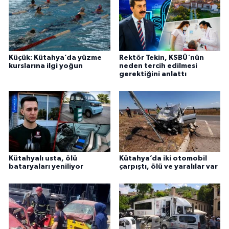
Küçük: Kütahya’da yüzme
Rektör Tekin, KSBÜ'nün
kurslarına ilgi yoğun
neden tercih edilmesi
gerektiğini anlattı
Kütahyalı usta, ölü
Kütahya’da iki otomobil
bataryaları yeniliyor
çarpıştı, ölü ve yaralılar var