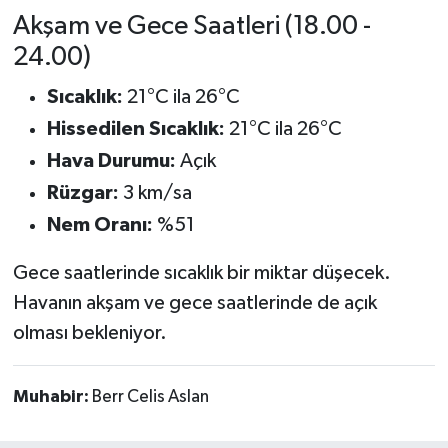
Türkiye
Akşam ve Gece Saatleri (18.00 -
24.00)
Video Galeri
Sıcaklık:
21°C ila 26°C
Yaşam
Hissedilen Sıcaklık:
21°C ila 26°C
Hava Durumu:
Açık
Yemek Tarifleri
Rüzgar:
3 km/sa
Nem Oranı:
%51
Gece saatlerinde sıcaklık bir miktar düşecek.
Havanın akşam ve gece saatlerinde de açık
olması bekleniyor.
Muhabir:
Berr Celis Aslan