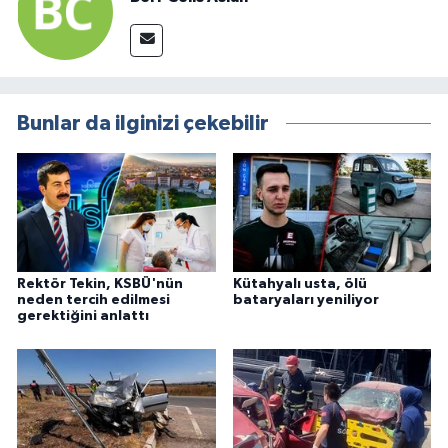
Bunlar da ilginizi çekebilir
Rektör Tekin, KSBÜ'nün
Kütahyalı usta, ölü
neden tercih edilmesi
bataryaları yeniliyor
gerektiğini anlattı