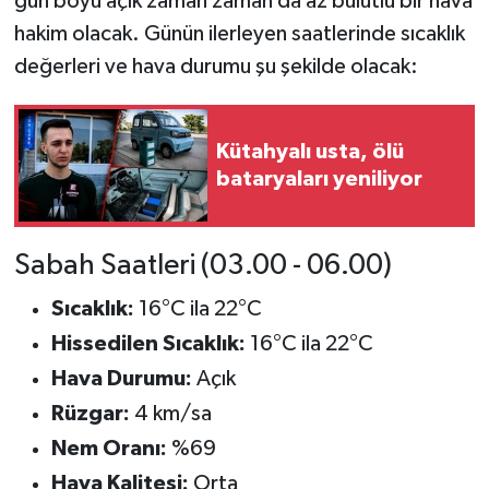
gün boyu açık zaman zaman da az bulutlu bir hava
hakim olacak. Günün ilerleyen saatlerinde sıcaklık
İlçeler
değerleri ve hava durumu şu şekilde olacak:
Köşe Yazıları
Kütahyalı usta, ölü
Kültür Sanat
bataryaları yeniliyor
Kütahya
Sabah Saatleri (03.00 - 06.00)
Magazin
Sıcaklık:
16°C ila 22°C
Otomobil
Hissedilen Sıcaklık:
16°C ila 22°C
Hava Durumu:
Açık
Pazarlar
Rüzgar:
4 km/sa
Politika
Nem Oranı:
%69
Hava Kalitesi:
Orta