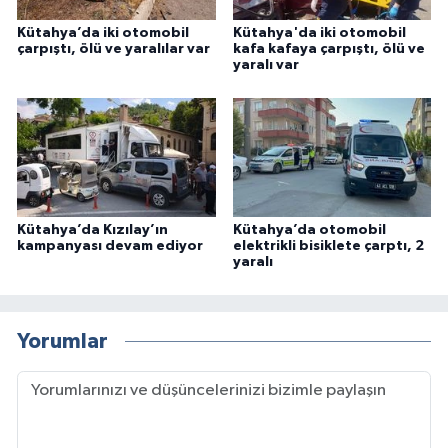
Kütahya’da iki otomobil
Kütahya'da iki otomobil
çarpıştı, ölü ve yaralılar var
kafa kafaya çarpıştı, ölü ve
yaralı var
Kütahya’da Kızılay’ın
Kütahya’da otomobil
kampanyası devam ediyor
elektrikli bisiklete çarptı, 2
yaralı
Yorumlar