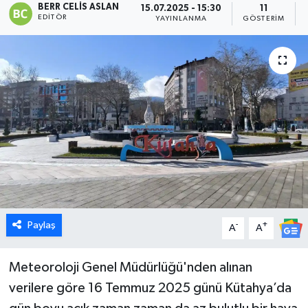
BERR CELIS ASLAN
15.07.2025 - 15:30
11
EDITÖR
YAYINLANMA
GÖSTERIM
Dünya
Eğitim
Ekonomi
Emet
Foto Galeri
Gediz
Paylaş
-
+
A
A
Genel
Meteoroloji Genel Müdürlüğü'nden alınan
Gündem
verilere göre 16 Temmuz 2025 günü Kütahya’da
Hisarcık