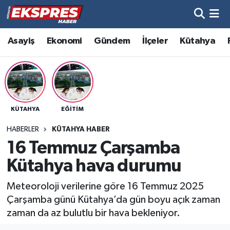
Altıntaş
Hava Durumu
Asayiş
Ekonomi
Gündem
İlçeler
Kütahya
Asayiş
Trafik Durumu
Aslanapa
Süper Lig Puan Durumu ve Fikstür
KÜTAHYA
EĞITIM
Biyografiler
Tüm Manşetler
HABERLER
KÜTAHYA HABER
Bölge
Son Dakika Haberleri
16 Temmuz Çarşamba
Kütahya hava durumu
Çavdarhisar
Haber Arşivi
Meteoroloji verilerine göre 16 Temmuz 2025
Domaniç
Çarşamba günü Kütahya’da gün boyu açık zaman
zaman da az bulutlu bir hava bekleniyor.
Dumlupınar