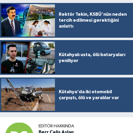
Rektör Tekin, KSBÜ'nün neden
tercih edilmesi gerektiğini
anlattı
Kütahyalı usta, ölü bataryaları
yeniliyor
Kütahya’da iki otomobil
çarpıştı, ölü ve yaralılar var
EDITÖR HAKKINDA
Berr Celis Aslan