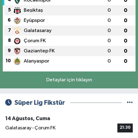
Kocaelispor
0
0
5
Beşiktaş
0
0
6
Eyüpspor
0
0
7
Galatasaray
0
0
8
Çorum FK
0
0
9
Gaziantep FK
0
0
10
Alanyaspor
0
0
Detaylar için tıklayın
Süper Lig Fikstür
14 Ağustos, Cuma
Galatasaray - Çorum FK
21:30