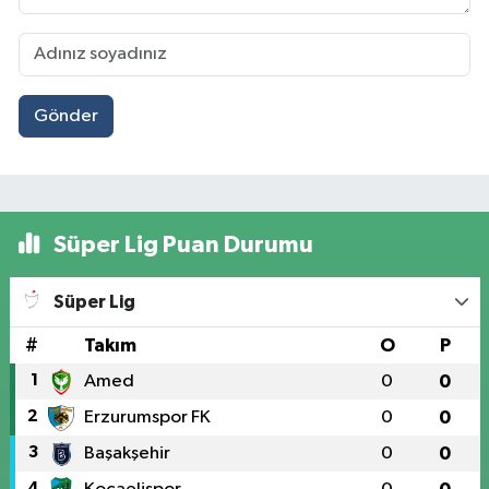
Gönder
Süper Lig Puan Durumu
Süper Lig
#
Takım
O
P
1
Amed
0
0
2
Erzurumspor FK
0
0
3
Başakşehir
0
0
4