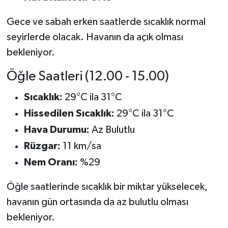
Resmi İlan
Gece ve sabah erken saatlerde sıcaklık normal
Rüya Tabirleri
seyirlerde olacak. Havanın da açık olması
bekleniyor.
Sağlık
Öğle Saatleri (12.00 - 15.00)
Şaphane
Sıcaklık:
29°C ila 31°C
Simav
Hissedilen Sıcaklık:
29°C ila 31°C
Hava Durumu:
Az Bulutlu
Siyaset
Rüzgar:
11 km/sa
Spor
Nem Oranı:
%29
Tavşanlı
Öğle saatlerinde sıcaklık bir miktar yükselecek,
havanın gün ortasında da az bulutlu olması
Teknoloji
bekleniyor.