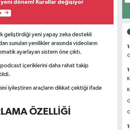
yeni dönem! Kurallar değişiyor
e
geliştirdiği yeni yapay zeka destekli
dan sunulan yenilikler arasında videoların
1
omatik ayarlayan sistem öne çıktı.
G
e podcast içeriklerini daha rahat takip
1
ildi.
K
i iyileştiren araçların dikkat çektiği ifade
K
G
LAMA ÖZELLİĞİ
G
1