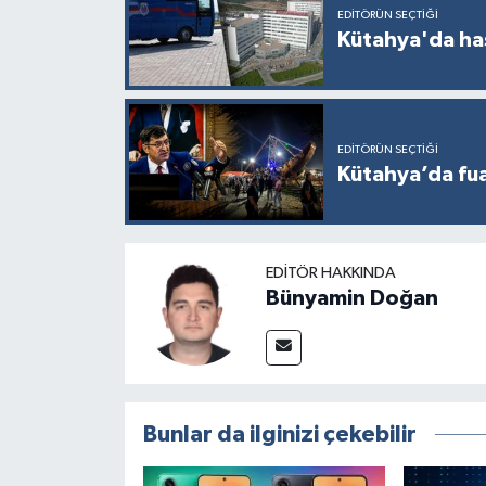
EDITÖRÜN SEÇTIĞI
Kütahya'da ha
EDITÖRÜN SEÇTIĞI
Kütahya’da fuar
EDITÖR HAKKINDA
Bünyamin Doğan
Bunlar da ilginizi çekebilir