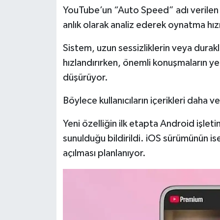
Resmi İlan
YouTube’un “Auto Speed” adı verilen y
anlık olarak analiz ederek oynatma hız
Rüya Tabirleri
Sistem, uzun sessizliklerin veya dur
Sağlık
hızlandırırken, önemli konuşmaların ye
düşürüyor.
Şaphane
Böylece kullanıcıların içerikleri daha v
Simav
Yeni özelliğin ilk etapta Android işlet
Siyaset
sunulduğu bildirildi. iOS sürümünün i
açılması planlanıyor.
Spor
Tavşanlı
Teknoloji