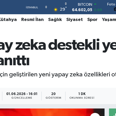
Foto 
DOLAR
°
29
47,6006
0.06
EURO
Kütahya
Resmi İlan
Sağlık
Siyaset
Spor
Yaşa
55,0250
0.02
STERLİN
64,2398
0.2
GRAM ALTIN
y zeka destekli y
6513.94
0.32
BİST100
13.768
48
anıttı
BITCOIN
64.602,05
0.69
in geliştirilen yeni yapay zeka özellikleri 
01.06.2026 - 16:01
20
1 DK
GÜNCELLEME
GÖSTERIM
OKUNMA SÜRESI