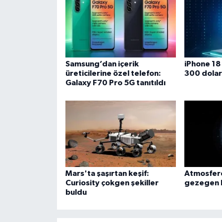
Samsung’dan içerik
iPhone 18
üreticilerine özel telefon:
300 dolarl
Galaxy F70 Pro 5G tanıtıldı
Mars'ta şaşırtan keşif:
Atmosfere
Curiosity çokgen şekiller
gezegen k
buldu