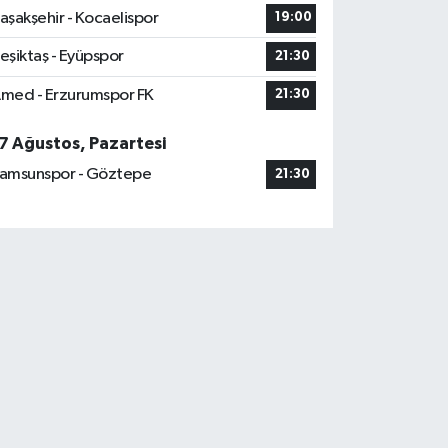
aşakşehir - Kocaelispor
19:00
eşiktaş - Eyüpspor
21:30
med - Erzurumspor FK
21:30
7 Ağustos, Pazartesi
amsunspor - Göztepe
21:30