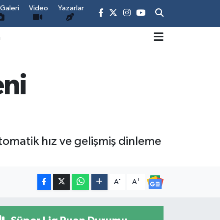
Galeri
Video
Yazarlar
m
eni
otomatik hız ve gelişmiş dinleme
-
+
A
A