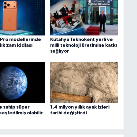
 Pro modellerinde
Kütahya Teknokent yerli ve
ık zam iddiası
milli teknoloji üretimine katkı
sağlıyor
 sahip süper
1,4 milyon yıllık ayak izleri
eşfedilmiş olabilir
tarihi değiştirdi