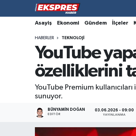
Altıntaş
Hava Durumu
Asayiş
Ekonomi
Gündem
İlçeler
HABERLER
TEKNOLOJI
Asayiş
Trafik Durumu
YouTube yapa
Aslanapa
Süper Lig Puan Durumu ve Fikstür
özelliklerini t
Biyografiler
Tüm Manşetler
Bölge
Son Dakika Haberleri
YouTube Premium kullanıcıları iç
sunuyor.
Çavdarhisar
Haber Arşivi
BÜNYAMIN DOĞAN
03.06.2026 - 09:00
EDITÖR
Domaniç
YAYINLANMA
Dumlupınar