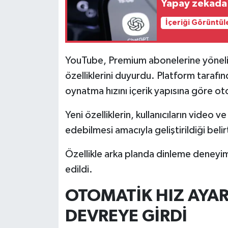
Yapay zekada 
İçeriği Görüntül
İlçeler
Köşe Yazıları
YouTube, Premium abonelerine yönelik 
özelliklerini duyurdu. Platform tarafın
Kültür Sanat
oynatma hızını içerik yapısına göre ot
Kütahya
Yeni özelliklerin, kullanıcıların video v
Magazin
edebilmesi amacıyla geliştirildiği belirt
Otomobil
Özellikle arka planda dinleme deneyimin
edildi.
Pazarlar
OTOMATİK HIZ AYAR
Politika
DEVREYE GİRDİ