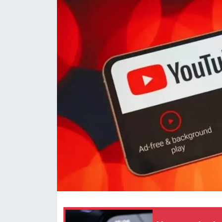
Dünya
Eğitim
Ekonomi
Emet
Foto Galeri
Gediz
Genel
Gündem
Hisarcık