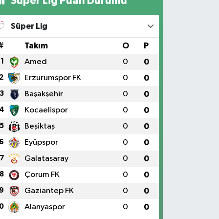
Süper Lig Puan Durumu
Süper Lig
#
Takım
O
P
1
Amed
0
0
2
Erzurumspor FK
0
0
3
Başakşehir
0
0
4
Kocaelispor
0
0
5
Beşiktaş
0
0
6
Eyüpspor
0
0
7
Galatasaray
0
0
8
Çorum FK
0
0
9
Gaziantep FK
0
0
0
Alanyaspor
0
0