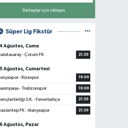
Detaylar için tıklayın
Süper Lig Fikstür
4 Ağustos, Cuma
alatasaray - Çorum FK
21:30
5 Ağustos, Cumartesi
onyaspor - Rizespor
19:00
asımpaşa - Trabzonspor
19:00
ençlerbirliği S.K. - Fenerbahçe
21:30
aziantep FK - Alanyaspor
21:30
6 Ağustos, Pazar