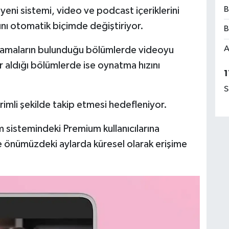
B
eni sistemi, video ve podcast içeriklerini
ını otomatik biçimde değiştiriyor.
B
A
aklamaların bulunduğu bölümlerde videoyu
r aldığı bölümlerde ise oynatma hızını
1
S
erimli şekilde takip etmesi hedefleniyor.
im sistemindeki Premium kullanıcılarına
se önümüzdeki aylarda küresel olarak erişime