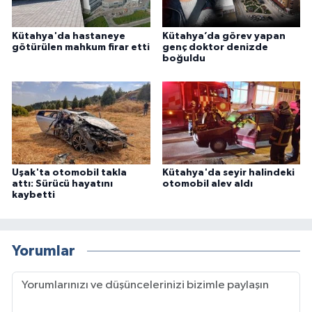
Kütahya'da hastaneye
Kütahya’da görev yapan
götürülen mahkum firar etti
genç doktor denizde
boğuldu
Uşak'ta otomobil takla
Kütahya'da seyir halindeki
attı: Sürücü hayatını
otomobil alev aldı
kaybetti
Yorumlar