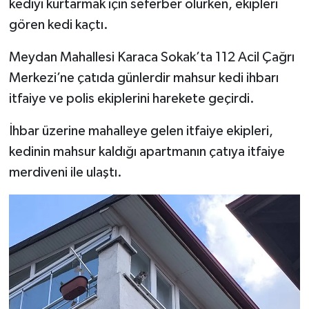
kediyi kurtarmak için seferber olurken, ekipleri
gören kedi kaçtı.
İlçeler
Meydan Mahallesi Karaca Sokak’ta 112 Acil Çağrı
Köşe Yazıları
Merkezi’ne çatıda günlerdir mahsur kedi ihbarı
itfaiye ve polis ekiplerini harekete geçirdi.
Kültür Sanat
İhbar üzerine mahalleye gelen itfaiye ekipleri,
Kütahya
kedinin mahsur kaldığı apartmanın çatıya itfaiye
merdiveni ile ulaştı.
Magazin
Otomobil
Pazarlar
Politika