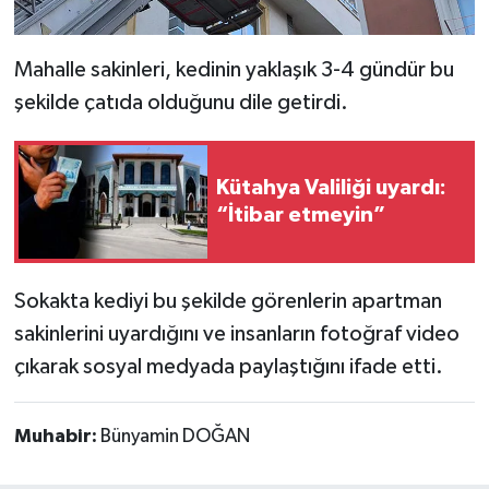
Türkiye
Mahalle sakinleri, kedinin yaklaşık 3-4 gündür bu
Video Galeri
şekilde çatıda olduğunu dile getirdi.
Yaşam
Kütahya Valiliği uyardı:
Yemek Tarifleri
“İtibar etmeyin”
Sokakta kediyi bu şekilde görenlerin apartman
sakinlerini uyardığını ve insanların fotoğraf video
çıkarak sosyal medyada paylaştığını ifade etti.
Muhabir:
Bünyamin DOĞAN