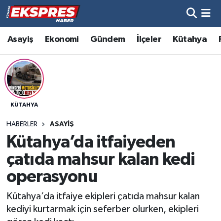
Altıntaş
Hava Durumu
Asayiş
Ekonomi
Gündem
İlçeler
Kütahya
Asayiş
Trafik Durumu
Aslanapa
Süper Lig Puan Durumu ve Fikstür
KÜTAHYA
Biyografiler
Tüm Manşetler
HABERLER
ASAYIŞ
Bölge
Son Dakika Haberleri
Kütahya’da itfaiyeden
çatıda mahsur kalan kedi
Çavdarhisar
Haber Arşivi
operasyonu
Domaniç
Kütahya’da itfaiye ekipleri çatıda mahsur kalan
kediyi kurtarmak için seferber olurken, ekipleri
Dumlupınar