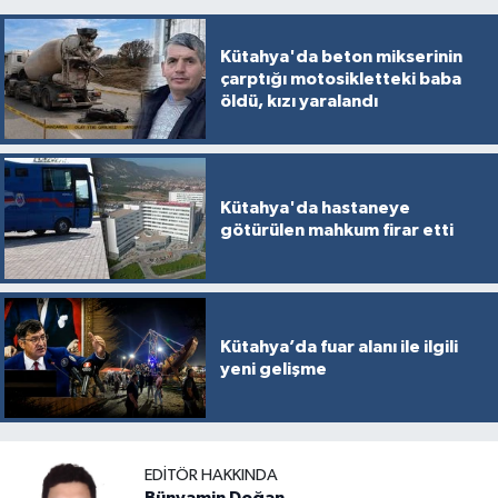
Kütahya'da beton mikserinin
çarptığı motosikletteki baba
öldü, kızı yaralandı
Kütahya'da hastaneye
götürülen mahkum firar etti
Kütahya’da fuar alanı ile ilgili
yeni gelişme
EDITÖR HAKKINDA
Bünyamin Doğan