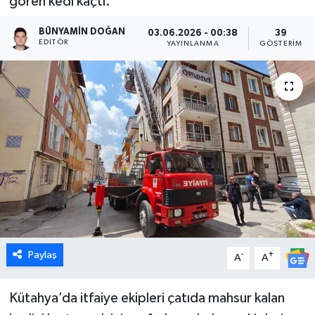
gören kedi kaçtı.
Dünya
BÜNYAMIN DOĞAN
03.06.2026 - 00:38
39
EDITÖR
YAYINLANMA
GÖSTERIM
Eğitim
Ekonomi
Emet
Foto Galeri
Gediz
Genel
Paylaş
-
+
A
A
Gündem
Kütahya’da itfaiye ekipleri çatıda mahsur kalan
Hisarcık