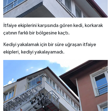
Resmi İlan
Rüya Tabirleri
İtfaiye ekiplerini karşısında gören kedi, korkarak
Sağlık
çatının farklı bir bölgesine kaçtı.
Şaphane
Kediyi yakalamak için bir süre uğraşan itfaiye
ekipleri, kediyi yakalayamadı.
Simav
Siyaset
Spor
Tavşanlı
Teknoloji