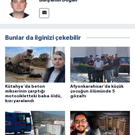
Bunlar da ilginizi çekebilir
Kütahya'da beton
Afyonkarahisar’da küçük
mikserinin çarptığı
çocuğun ölümünde 5
motosikletteki baba öldü,
gözaltı
kızı yaralandı