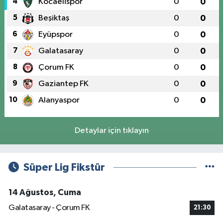
4
Kocaelispor
0
0
5
Beşiktaş
0
0
6
Eyüpspor
0
0
7
Galatasaray
0
0
8
Çorum FK
0
0
9
Gaziantep FK
0
0
10
Alanyaspor
0
0
Detaylar için tıklayın
Süper Lig Fikstür
14 Ağustos, Cuma
Galatasaray - Çorum FK
21:30