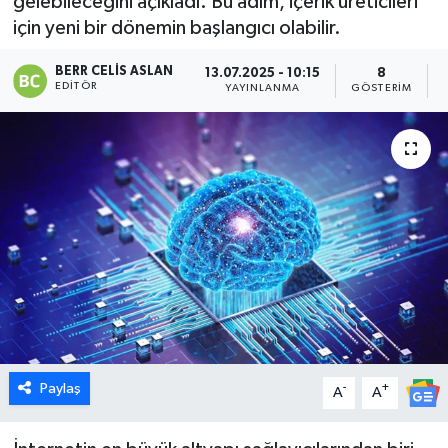
gelebileceğini açıkladı. Bu adım, içerik üreticileri
için yeni bir dönemin başlangıcı olabilir.
Dünya
BERR CELIS ASLAN
13.07.2025 - 10:15
8
Eğitim
EDITÖR
YAYINLANMA
GÖSTERIM
Ekonomi
Emet
Foto Galeri
Gediz
Genel
Paylaş
-
+
Gündem
A
A
Hisarcık