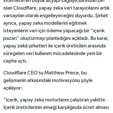
İnternetin en büyük altyapı sağlayıcılarından biri
olan Cloudflare, yapay zeka veri tarayıcılarını artık
İlçeler
varsayılan olarak engelleyeceğini duyurdu. Şirket
ayrıca, yapay zeka modellerini eğitmek
Köşe Yazıları
isteyenlerin veri için ödeme yapacağı bir “içerik
Kültür Sanat
pazarı” oluşturmayı planladığını açıkladı. Bu karar,
yapay zekâ şirketleri ile içerik üreticileri arasında
Kütahya
süregelen veri kullanım mücadelesinde yeni bir
cephe açtı.
Magazin
Cloudflare CEO’su Matthew Prince, bu
Otomobil
gelişmenin arkasındaki motivasyonu şöyle
açıklıyor:
Pazarlar
“İçerik, yapay zeka motorlarını çalıştıran yakıttır.
Politika
İçerik üreticilerinin emeği karşılığında ücret alması