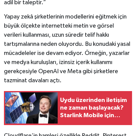
adil bir taleptir.”
Resmi İlan
Yapay zekâ şirketlerinin modellerini eğitmek için
Rüya Tabirleri
büyük ölçekte internetteki metin ve görsel
Sağlık
verileri kullanması, uzun süredir telif hakkı
tartışmalarına neden oluyordu. Bu konudaki yasal
Şaphane
mücadeleler ise devam ediyor. Örneğin, yazarlar
ve medya kuruluşları, izinsiz içerik kullanımı
Simav
gerekçesiyle OpenAI ve Meta gibi şirketlere
Siyaset
tazminat davaları açtı.
Spor
Uydu üzerinden iletişim
ne zaman başlayacak?
Tavşanlı
Starlink Mobile için
tarih verildi
Teknoloji
Cloudflare’in hamlesi özellikle Reddit, Pinterest