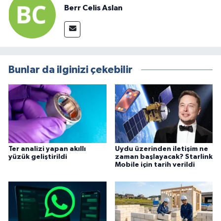
Berr Celis Aslan
Bunlar da ilginizi çekebilir
Ter analizi yapan akıllı
Uydu üzerinden iletişim ne
yüzük geliştirildi
zaman başlayacak? Starlink
Mobile için tarih verildi