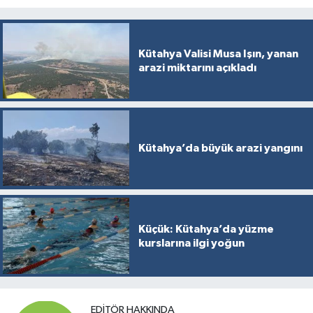
Kütahya Valisi Musa Işın, yanan
arazi miktarını açıkladı
Kütahya’da büyük arazi yangını
Küçük: Kütahya’da yüzme
kurslarına ilgi yoğun
EDITÖR HAKKINDA