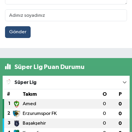
Gönder
Süper Lig Puan Durumu
Süper Lig
#
Takım
O
P
1
Amed
0
0
2
Erzurumspor FK
0
0
3
Başakşehir
0
0