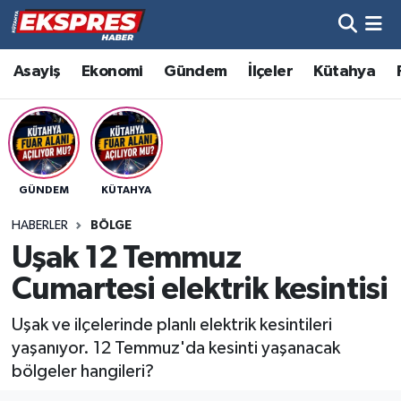
Altıntaş
Hava Durumu
Asayiş
Ekonomi
Gündem
İlçeler
Kütahya
Asayiş
Trafik Durumu
Aslanapa
Süper Lig Puan Durumu ve Fikstür
GÜNDEM
KÜTAHYA
Biyografiler
Tüm Manşetler
HABERLER
BÖLGE
Bölge
Son Dakika Haberleri
Uşak 12 Temmuz
Cumartesi elektrik kesintisi
Çavdarhisar
Haber Arşivi
Uşak ve ilçelerinde planlı elektrik kesintileri
Domaniç
yaşanıyor. 12 Temmuz'da kesinti yaşanacak
bölgeler hangileri?
Dumlupınar