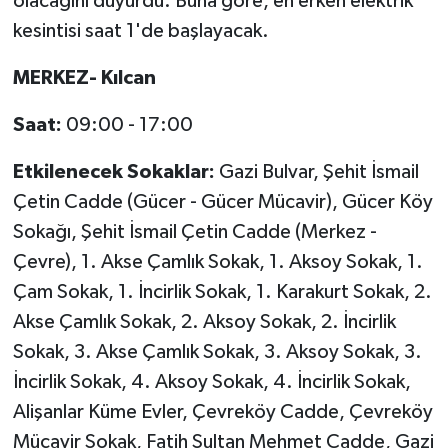
olacağını duyurdu. Buna göre, en erken elektrik
kesintisi saat 1'de başlayacak.
İlçeler
MERKEZ- Kılcan
Köşe Yazıları
Saat:
09:00 - 17:00
Kültür Sanat
Etkilenecek Sokaklar:
Gazi Bulvar, Şehit İsmail
Kütahya
Çetin Cadde (Gücer - Gücer Mücavir), Gücer Köy
Sokağı, Şehit İsmail Çetin Cadde (Merkez -
Magazin
Çevre), 1. Akse Çamlık Sokak, 1. Aksoy Sokak, 1.
Çam Sokak, 1. İncirlik Sokak, 1. Karakurt Sokak, 2.
Otomobil
Akse Çamlık Sokak, 2. Aksoy Sokak, 2. İncirlik
Sokak, 3. Akse Çamlık Sokak, 3. Aksoy Sokak, 3.
Pazarlar
İncirlik Sokak, 4. Aksoy Sokak, 4. İncirlik Sokak,
Politika
Alişanlar Küme Evler, Çevreköy Cadde, Çevreköy
Mücavir Sokak, Fatih Sultan Mehmet Cadde, Gazi