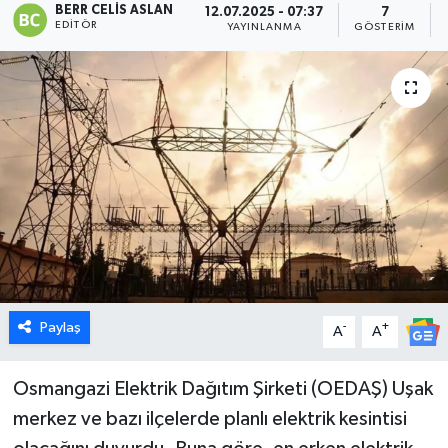
BERR CELIS ASLAN
12.07.2025 - 07:37
7
EDITÖR
YAYINLANMA
GÖSTERIM
Dünya
Eğitim
Ekonomi
Emet
Foto Galeri
Gediz
Paylaş
-
+
A
A
Genel
Osmangazi Elektrik Dağıtım Şirketi (OEDAŞ) Uşak
Gündem
merkez ve bazı ilçelerde planlı elektrik kesintisi
Hisarcık