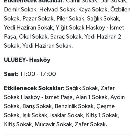
Etkilenecek Sokaklar:
Camii Sokak, Dar Sokak,
Türkiye
Demir Sokak, Helvaci Sokak, Kaya Sokak, Özbilen
Sokak, Pazar Sokak, Piler Sokak, Sağlık Sokak,
Video Galeri
Yedi Haziran Sokak, Yiğit Sokak Hasköy - İsmet
Yaşam
Paşa, Okul Sokak, Saraç Sokak, Yedi Haziran 2
Sokak, Yedi Haziran Sokak.
Yemek Tarifleri
ULUBEY- Hasköy
Saat:
11:00 - 17:00
Etkilenecek Sokaklar:
Sağlık Sokak, Zafer
Sokak Hasköy - İsmet Paşa, Alan 1 Sokak, Aydın
Sokak, Barış Sokak, Benzinlik Sokak, Çeşme
Sokak, Işık Sokak, Isaklar Sokak, Kitiş 1 Sokak,
Kitiş Sokak, Mücavir Sokak, Zafer Sokak.