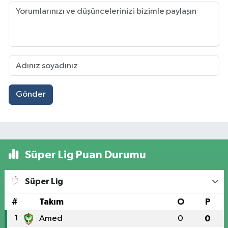
Gönder
Süper Lig Puan Durumu
Süper Lig
#
Takım
O
P
1
Amed
0
0