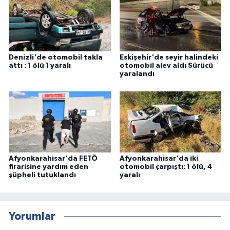
Denizli'de otomobil takla
Eskişehir'de seyir halindeki
attı : 1 ölü 1 yaralı
otomobil alev aldı Sürücü
yaralandı
Afyonkarahisar'da FETÖ
Afyonkarahisar'da iki
firarisine yardım eden
otomobil çarpıştı: 1 ölü, 4
şüpheli tutuklandı
yaralı
Yorumlar