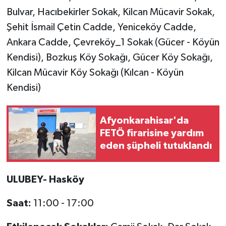
Resmi İlan
Bulvar, Hacıbekirler Sokak, Kilcan Mücavir Sokak,
Şehit İsmail Çetin Cadde, Yeniceköy Cadde,
Rüya Tabirleri
Ankara Cadde, Çevreköy_1 Sokak (Gücer - Köyün
Sağlık
Kendisi), Bozkuş Köy Sokağı, Gücer Köy Sokağı,
Kilcan Mücavir Köy Sokağı (Kılcan - Köyün
Şaphane
Kendisi)
Simav
Afyonkarahisar'da
Siyaset
FETÖ firarisine yardım
eden şüpheli tutuklandı
Spor
ULUBEY- Hasköy
Tavşanlı
Saat:
11:00 - 17:00
Teknoloji