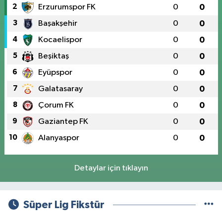
2
Erzurumspor FK
0
0
3
Başakşehir
0
0
4
Kocaelispor
0
0
5
Beşiktaş
0
0
6
Eyüpspor
0
0
7
Galatasaray
0
0
8
Çorum FK
0
0
9
Gaziantep FK
0
0
10
Alanyaspor
0
0
Detaylar için tıklayın
Süper Lig Fikstür