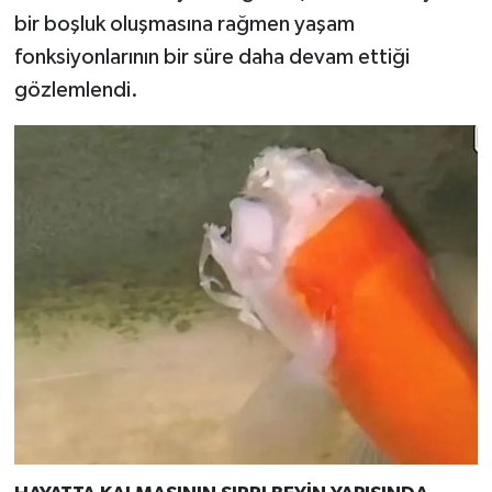
Türkiye
bir boşluk oluşmasına rağmen yaşam
fonksiyonlarının bir süre daha devam ettiği
Video Galeri
gözlemlendi.
Yaşam
Yemek Tarifleri