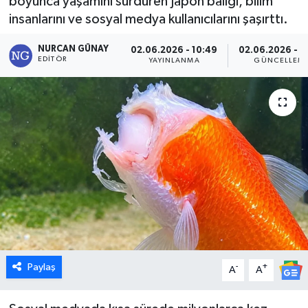
boyunca yaşamını sürdüren Japon balığı, bilim
insanlarını ve sosyal medya kullanıcılarını şaşırttı.
Dünya
NURCAN GÜNAY
02.06.2026 - 10:49
02.06.2026 - 1
Eğitim
EDITÖR
YAYINLANMA
GÜNCELLEM
Ekonomi
Emet
Foto Galeri
Gediz
Genel
Paylaş
-
+
Gündem
A
A
Hisarcık