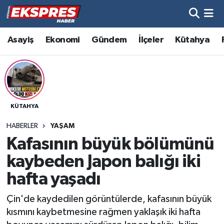
Altıntaş
Hava Durumu
Asayiş
Ekonomi
Gündem
İlçeler
Kütahya
Asayiş
Trafik Durumu
Aslanapa
Süper Lig Puan Durumu ve Fikstür
KÜTAHYA
Biyografiler
Tüm Manşetler
HABERLER
YAŞAM
Bölge
Son Dakika Haberleri
Kafasının büyük bölümünü
kaybeden Japon balığı iki
Çavdarhisar
Haber Arşivi
hafta yaşadı
Domaniç
Çin'de kaydedilen görüntülerde, kafasının büyük
kısmını kaybetmesine rağmen yaklaşık iki hafta
Dumlupınar