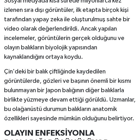
Sosyal medyada kısa sürede milyonlarca kez
izlenen sıra dışı görüntüler, ilk etapta birçok kişi
İlçeler
tarafından yapay zeka ile oluşturulmuş sahte bir
video olarak değerlendirildi. Ancak yapılan
Köşe Yazıları
incelemeler, görüntülerin gerçek olduğunu ve
Kültür Sanat
olayın balıkların biyolojik yapısından
kaynaklandığını ortaya koydu.
Kütahya
Çin'deki bir balık çiftliğinde kaydedilen
Magazin
görüntülerde, gözleri ve başının önemli bir kısmı
bulunmayan bir Japon balığının diğer balıklarla
Otomobil
birlikte yüzmeye devam ettiği görüldü. Uzmanlar,
bu olağanüstü durumun balıkların anatomik
Pazarlar
özellikleri sayesinde mümkün olduğunu belirtiyor.
Politika
OLAYIN ENFEKSİYONLA