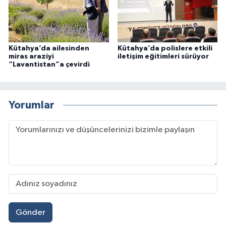
Kütahya’da ailesinden
Kütahya’da polislere etkili
miras araziyi
iletişim eğitimleri sürüyor
“Lavantistan”a çevirdi
Yorumlar
Gönder