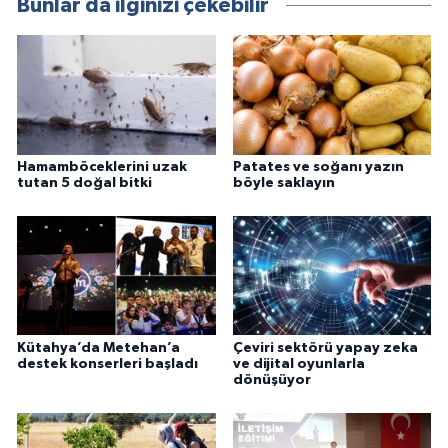
Bunlar da ilginizi çekebilir
Hamamböceklerini uzak
Patates ve soğanı yazın
tutan 5 doğal bitki
böyle saklayın
Kütahya’da Metehan’a
Çeviri sektörü yapay zeka
destek konserleri başladı
ve dijital oyunlarla
dönüşüyor