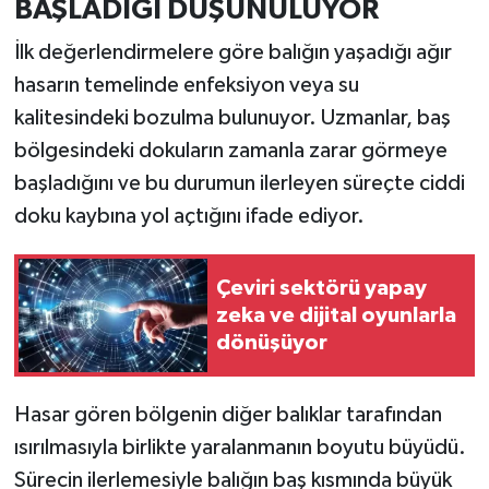
BAŞLADIĞI DÜŞÜNÜLÜYOR
Resmi İlan
İlk değerlendirmelere göre balığın yaşadığı ağır
Rüya Tabirleri
hasarın temelinde enfeksiyon veya su
kalitesindeki bozulma bulunuyor. Uzmanlar, baş
Sağlık
bölgesindeki dokuların zamanla zarar görmeye
Şaphane
başladığını ve bu durumun ilerleyen süreçte ciddi
doku kaybına yol açtığını ifade ediyor.
Simav
Siyaset
Çeviri sektörü yapay
zeka ve dijital oyunlarla
dönüşüyor
Spor
Tavşanlı
Hasar gören bölgenin diğer balıklar tarafından
ısırılmasıyla birlikte yaralanmanın boyutu büyüdü.
Teknoloji
Sürecin ilerlemesiyle balığın baş kısmında büyük