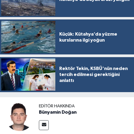
Türkiye
Video Galeri
Küçük: Kütahya’da yüzme
Yaşam
kurslarına ilgi yoğun
Yemek Tarifleri
Rektör Tekin, KSBÜ'nün neden
tercih edilmesi gerektiğini
anlattı
EDITÖR HAKKINDA
Bünyamin Doğan