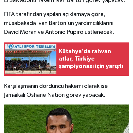
El Salvadorlu hakem Ivan Barton görev yapacak.
FIFA tarafından yapılan açıklamaya göre,
İlçeler
müsabakada Ivan Barton'un yardımcılıklarını
Köşe Yazıları
David Moran ve Antonio Pupiro üstlenecek.
Kültür Sanat
Kütahya’da rahvan
atlar, Türkiye
Kütahya
şampiyonası için yarıştı
Magazin
Karşılaşmanın dördüncü hakemi olarak ise
Otomobil
Jamaikalı Oshane Nation görev yapacak.
Pazarlar
Politika