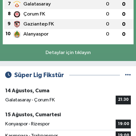
7
Galatasaray
0
0
8
Çorum FK
0
0
9
Gaziantep FK
0
0
10
Alanyaspor
0
0
Detaylar için tıklayın
Süper Lig Fikstür
14 Ağustos, Cuma
Galatasaray - Çorum FK
21:30
15 Ağustos, Cumartesi
Konyaspor - Rizespor
19:00
Kasımpaşa - Trabzonspor
19:00