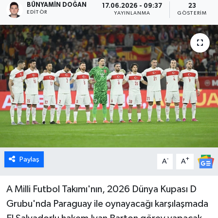
BÜNYAMIN DOĞAN
17.06.2026 - 09:37
23
EDITÖR
YAYINLANMA
GÖSTERIM
Dünya
Eğitim
Ekonomi
Emet
Foto Galeri
Gediz
Paylaş
-
+
A
A
Genel
A Milli Futbol Takımı'nın, 2026 Dünya Kupası D
Gündem
Grubu'nda Paraguay ile oynayacağı karşılaşmada
Hisarcık