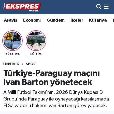
Altıntaş
Hava Durumu
Asayiş
Ekonomi
Gündem
İlçeler
Kütahya
Asayiş
Trafik Durumu
Aslanapa
Süper Lig Puan Durumu ve Fikstür
KÜTAHYA
EĞITIM
Biyografiler
Tüm Manşetler
HABERLER
SPOR
Bölge
Son Dakika Haberleri
Türkiye-Paraguay maçını
Ivan Barton yönetecek
Çavdarhisar
Haber Arşivi
A Milli Futbol Takımı'nın, 2026 Dünya Kupası D
Domaniç
Grubu'nda Paraguay ile oynayacağı karşılaşmada
El Salvadorlu hakem Ivan Barton görev yapacak.
Dumlupınar