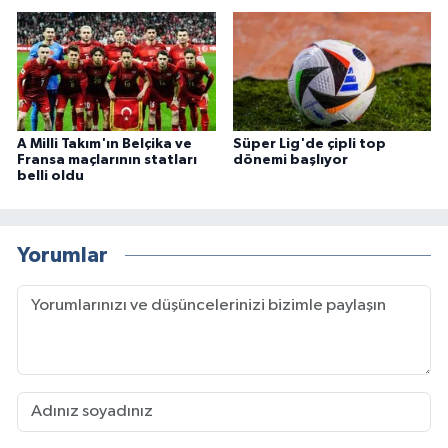
A Milli Takım'ın Belçika ve
Süper Lig'de çipli top
Fransa maçlarının statları
dönemi başlıyor
belli oldu
Yorumlar