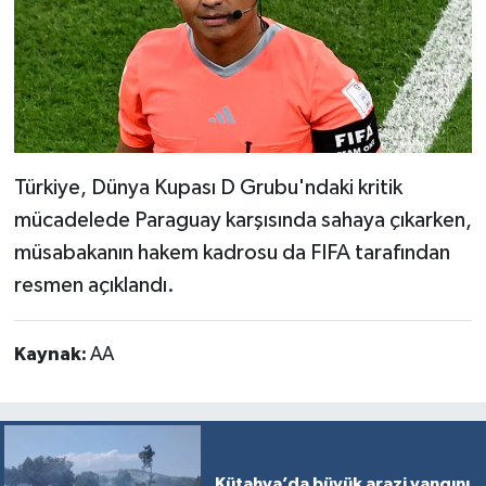
Resmi İlan
Rüya Tabirleri
Sağlık
Şaphane
Türkiye, Dünya Kupası D Grubu'ndaki kritik
mücadelede Paraguay karşısında sahaya çıkarken,
Simav
müsabakanın hakem kadrosu da FIFA tarafından
Siyaset
resmen açıklandı.
Spor
Kaynak:
AA
Tavşanlı
Teknoloji
Kütahya’da büyük arazi yangını