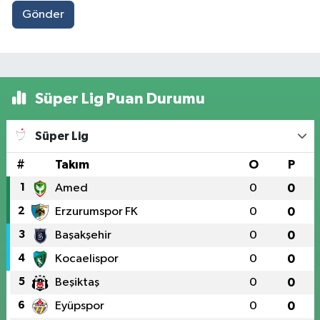
Gönder
Süper Lig Puan Durumu
Süper Lig
#
Takım
O
P
1
Amed
0
0
2
Erzurumspor FK
0
0
3
Başakşehir
0
0
4
Kocaelispor
0
0
5
Beşiktaş
0
0
6
Eyüpspor
0
0