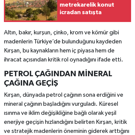
Resmi İlan
metrekarelik konut
icradan satışta
Rüya Tabirleri
Altın, bakır, kurşun, çinko, krom ve kömür gibi
Sağlık
madenlerin Türkiye’de bulunduğunu kaydeden
Şaphane
Kırşan, bu kaynakların hem iç piyasa hem de
ihracat açısından kritik rol oynadığını ifade etti.
Simav
PETROL ÇAĞINDAN MİNERAL
Siyaset
ÇAĞINA GEÇİŞ
Spor
Kırşan, dünyada petrol çağının sona erdiğini ve
mineral çağının başladığını vurguladı. Küresel
Tavşanlı
ısınma ve iklim değişikliğine bağlı olarak yeşil
enerjiye geçişin hızlandığını belirten Kırşan, kritik
Teknoloji
ve stratejik madenlerin öneminin giderek arttığını