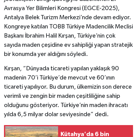
Avrasya Yer Bilimleri Kongresi (EGCE-2025),
İlçeler
Antalya Belek Turizm Merkezi’nde devam ediyor.
Kongreye katılan TOBB Türkiye Madencilik Meclisi
Köşe Yazıları
Başkanı İbrahim Halil Kırşan, Türkiye’nin çok
sayıda maden çeşidine ev sahipliği yapan stratejik
Kültür Sanat
bir konumda yer aldığını söyledi.
Kütahya
Kırşan, “Dünyada ticareti yapılan yaklaşık 90
Magazin
madenin 70’i Türkiye’de mevcut ve 60’ının
ticareti yapılıyor. Bu durum, ülkemizin son derece
Otomobil
verimli ve zengin bir maden çeşitliliğine sahip
olduğunu gösteriyor. Türkiye’nin maden ihracatı
Pazarlar
yılda 6,5 milyar dolar seviyesinde” dedi.
Politika
Kütahya'da 6 bin