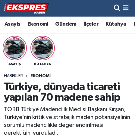
Altıntaş
Hava Durumu
Asayiş
Ekonomi
Gündem
İlçeler
Kütahya
Asayiş
Trafik Durumu
Aslanapa
Süper Lig Puan Durumu ve Fikstür
ASAYIŞ
KÜTAHYA
Biyografiler
Tüm Manşetler
HABERLER
EKONOMI
Bölge
Son Dakika Haberleri
Türkiye, dünyada ticareti
yapılan 70 madene sahip
Çavdarhisar
Haber Arşivi
TOBB Türkiye Madencilik Meclisi Başkanı Kırşan,
Domaniç
Türkiye’nin kritik ve stratejik maden potansiyelinin
sorumlu madencilikle değerlendirilmesi
Dumlupınar
gerektiğini vurguladı.