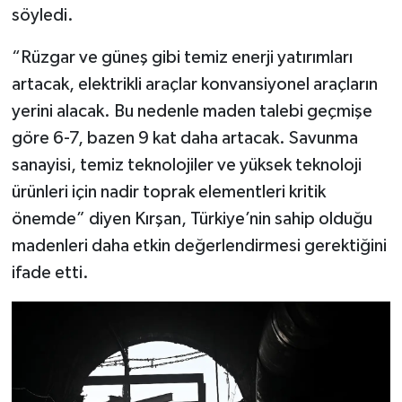
söyledi.
Türkiye
“Rüzgar ve güneş gibi temiz enerji yatırımları
Video Galeri
artacak, elektrikli araçlar konvansiyonel araçların
Yaşam
yerini alacak. Bu nedenle maden talebi geçmişe
göre 6-7, bazen 9 kat daha artacak. Savunma
Yemek Tarifleri
sanayisi, temiz teknolojiler ve yüksek teknoloji
ürünleri için nadir toprak elementleri kritik
önemde” diyen Kırşan, Türkiye’nin sahip olduğu
madenleri daha etkin değerlendirmesi gerektiğini
ifade etti.