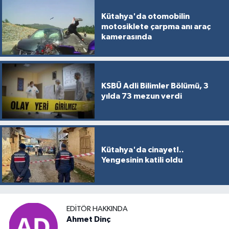
Kütahya'da otomobilin
motosiklete çarpma anı araç
kamerasında
KSBÜ Adli Bilimler Bölümü, 3
yılda 73 mezun verdi
Kütahya'da cinayet!..
Yengesinin katili oldu
EDITÖR HAKKINDA
Ahmet Dinç