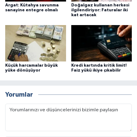
Argat: Kütahya savunma
Doğalgaz kullanan herkesi
sanayine entegre olmalı
ilgilendiriyor: Faturalar iki
kat artacak
Küçük harcamalar büyük
Kredi kartında kritik limit!
yüke dönüşüyor
Faiz yükü ikiye çıkabilir
Yorumlar