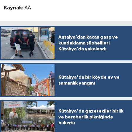
Kaynak:
AA
Antalya’dan kaçan gasp ve
kundaklama şüphelileri
Kütahya’da yakalandı
Kütahya'da bir köyde ev ve
samanlık yangını
Kütahya'da gazeteciler birlik
ve beraberlik pikniğinde
buluştu