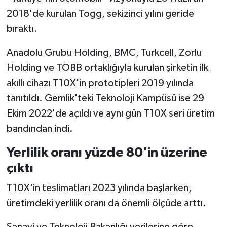
2018'de kurulan Togg, sekizinci yılını geride
İlçeler
bıraktı.
Köşe Yazıları
Anadolu Grubu Holding, BMC, Turkcell, Zorlu
Holding ve TOBB ortaklığıyla kurulan şirketin ilk
Kültür Sanat
akıllı cihazı T10X'in prototipleri 2019 yılında
tanıtıldı. Gemlik'teki Teknoloji Kampüsü ise 29
Kütahya
Ekim 2022'de açıldı ve aynı gün T10X seri üretim
Magazin
bandından indi.
Yerlilik oranı yüzde 80'in üzerine
Otomobil
çıktı
Pazarlar
T10X'in teslimatları 2023 yılında başlarken,
üretimdeki yerlilik oranı da önemli ölçüde arttı.
Politika