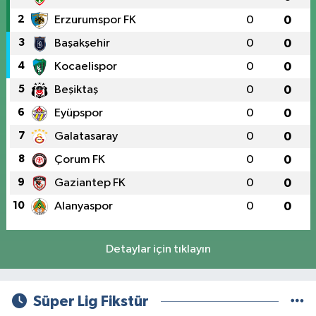
2
Erzurumspor FK
0
0
3
Başakşehir
0
0
4
Kocaelispor
0
0
5
Beşiktaş
0
0
6
Eyüpspor
0
0
7
Galatasaray
0
0
8
Çorum FK
0
0
9
Gaziantep FK
0
0
10
Alanyaspor
0
0
Detaylar için tıklayın
Süper Lig Fikstür