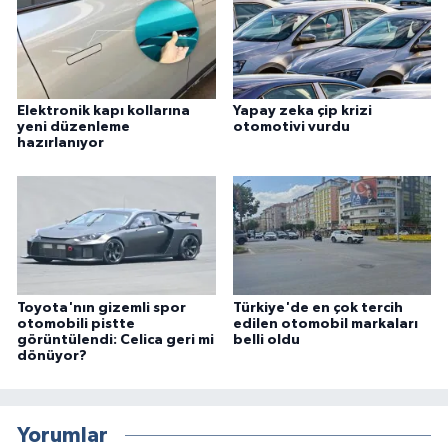
Elektronik kapı kollarına
Yapay zeka çip krizi
yeni düzenleme
otomotivi vurdu
hazırlanıyor
Toyota'nın gizemli spor
Türkiye'de en çok tercih
otomobili pistte
edilen otomobil markaları
görüntülendi: Celica geri mi
belli oldu
dönüyor?
Yorumlar