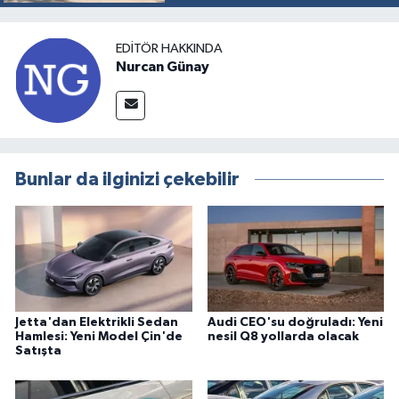
EDITÖR HAKKINDA
Nurcan Günay
Bunlar da ilginizi çekebilir
Jetta'dan Elektrikli Sedan
Audi CEO'su doğruladı: Yeni
Hamlesi: Yeni Model Çin'de
nesil Q8 yollarda olacak
Satışta