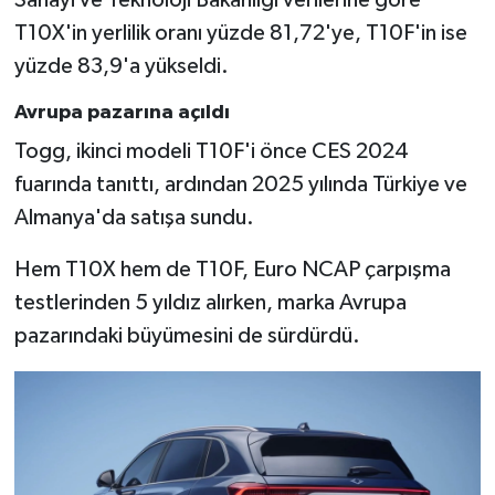
Sanayi ve Teknoloji Bakanlığı verilerine göre
Resmi İlan
T10X'in yerlilik oranı yüzde 81,72'ye, T10F'in ise
Rüya Tabirleri
yüzde 83,9'a yükseldi.
Avrupa pazarına açıldı
Sağlık
Togg, ikinci modeli T10F'i önce CES 2024
Şaphane
fuarında tanıttı, ardından 2025 yılında Türkiye ve
Almanya'da satışa sundu.
Simav
Hem T10X hem de T10F, Euro NCAP çarpışma
Siyaset
testlerinden 5 yıldız alırken, marka Avrupa
pazarındaki büyümesini de sürdürdü.
Spor
Tavşanlı
Teknoloji