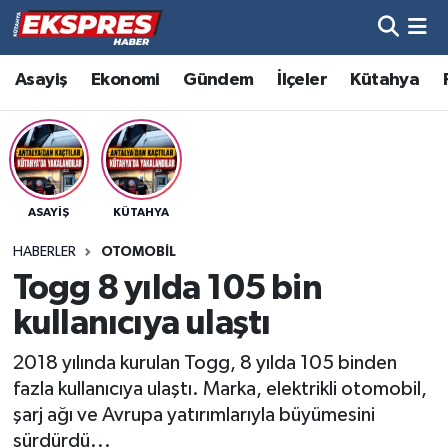
Altıntaş
Hava Durumu
Asayiş
Ekonomi
Gündem
İlçeler
Kütahya
Asayiş
Trafik Durumu
Aslanapa
Süper Lig Puan Durumu ve Fikstür
ASAYIŞ
KÜTAHYA
Biyografiler
Tüm Manşetler
HABERLER
OTOMOBIL
Bölge
Son Dakika Haberleri
Togg 8 yılda 105 bin
kullanıcıya ulaştı
Çavdarhisar
Haber Arşivi
2018 yılında kurulan Togg, 8 yılda 105 binden
Domaniç
fazla kullanıcıya ulaştı. Marka, elektrikli otomobil,
şarj ağı ve Avrupa yatırımlarıyla büyümesini
Dumlupınar
sürdürdü...