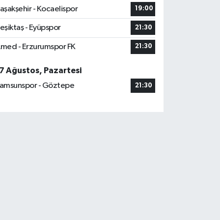
aşakşehir - Kocaelispor
19:00
eşiktaş - Eyüpspor
21:30
med - Erzurumspor FK
21:30
7 Ağustos, Pazartesi
amsunspor - Göztepe
21:30