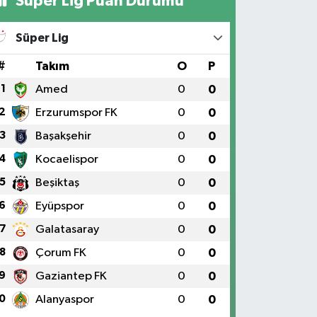
Süper Lig Puan Durumu
Süper Lig
#
Takım
O
P
1
Amed
0
0
2
Erzurumspor FK
0
0
3
Başakşehir
0
0
4
Kocaelispor
0
0
5
Beşiktaş
0
0
6
Eyüpspor
0
0
7
Galatasaray
0
0
8
Çorum FK
0
0
9
Gaziantep FK
0
0
0
Alanyaspor
0
0