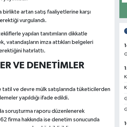
birlikte artan satış faaliyetlerine karşı
gerektiği vurgulandı.
ekliflerle yapılan tanıtımların dikkatle
k, vatandaşların imza attıkları belgeleri
1
rektiğini hatırlattı.
G
ER VE DENETİMLER
1
K
K
 tatil ve devre mülk satışlarında tüketicilerden
emeler yapıldığı ifade edildi.
G
G
nda soruşturma raporu düzenlenerek
i, 62 firma hakkında ise denetim sonucunda
1