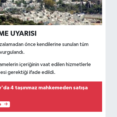
E UYARISI
mzalamadan önce kendilerine sunulan tüm
 vurgulandı.
melerin içeriğinin vaat edilen hizmetlerle
si gerektiği ifade edildi.
v'da 4 taşınmaz mahkemeden satışa
e