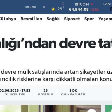
Foto 
DOLAR
°
29
47,7436
0.18
EURO
Kütahya
Resmi İlan
Sağlık
Siyaset
Spor
Yaşa
55,2510
0.32
STERLİN
64,4811
0.38
GRAM ALTIN
lığı’ndan devre tat
6660.55
0.03
BİST100
13.779
-14
BITCOIN
64.944,08
-0.18
e devre mülk satışlarında artan şikayetler 
rıcılık risklerine karşı dikkatli olmaları ko
02.06.2026 - 17:53
26
3 DK
GÜNCELLEME
GÖSTERIM
OKUNMA SÜRESI