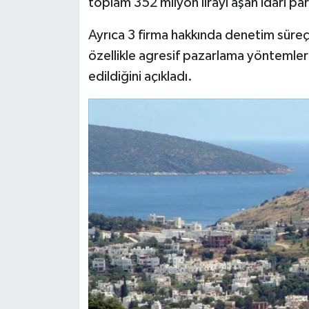
toplam 352 milyon lirayı aşan idari para
Resmi İlan
Ayrıca 3 firma hakkında denetim süreçle
Rüya Tabirleri
özellikle agresif pazarlama yöntemleri
Sağlık
edildiğini açıkladı.
Şaphane
Simav
Siyaset
Spor
Tavşanlı
Teknoloji