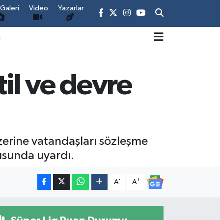
Galeri
Video
Yazarlar
m
il ve devre
üzerine vatandaşları sözleşme
nusunda uyardı.
-
+
A
A