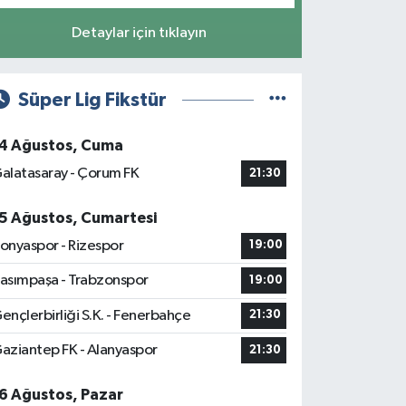
Detaylar için tıklayın
Süper Lig Fikstür
4 Ağustos, Cuma
alatasaray - Çorum FK
21:30
5 Ağustos, Cumartesi
onyaspor - Rizespor
19:00
asımpaşa - Trabzonspor
19:00
ençlerbirliği S.K. - Fenerbahçe
21:30
aziantep FK - Alanyaspor
21:30
6 Ağustos, Pazar