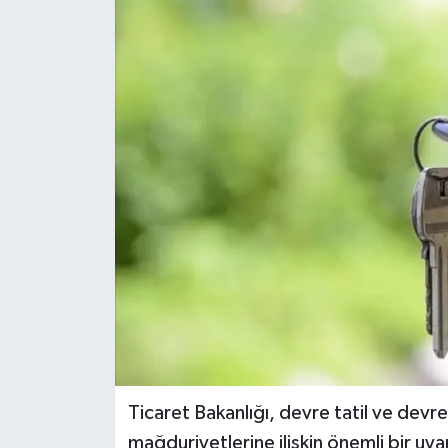
Dünya
Eğitim
Ekonomi
Emet
Foto Galeri
Gediz
Genel
Gündem
Ticaret Bakanlığı, devre tatil ve devr
mağduriyetlerine ilişkin önemli bir uya
Hisarcık