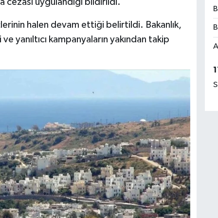
 cezası uygulandığı bildirildi.
B
rinin halen devam ettiği belirtildi. Bakanlık,
B
 ve yanıltıcı kampanyaların yakından takip
A
1
S