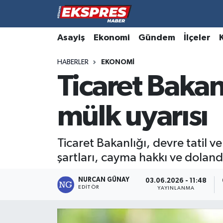
Altıntaş
Hava Durumu
Asayiş
Ekonomi
Gündem
İlçeler
HABERLER
EKONOMI
Asayiş
Trafik Durumu
Ticaret Bakan
Aslanapa
Süper Lig Puan Durumu ve Fikstür
mülk uyarısı
Biyografiler
Tüm Manşetler
Bölge
Son Dakika Haberleri
Ticaret Bakanlığı, devre tatil v
şartları, cayma hakkı ve dolandı
Çavdarhisar
Haber Arşivi
NURCAN GÜNAY
03.06.2026 - 11:48
EDITÖR
Domaniç
YAYINLANMA
Dumlupınar