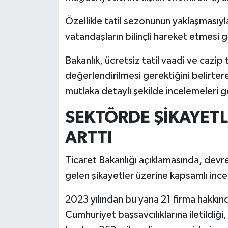
Özellikle tatil sezonunun yaklaşmasıyla 
İlçeler
vatandaşların bilinçli hareket etmesi 
Köşe Yazıları
Bakanlık, ücretsiz tatil vaadi ve cazip t
değerlendirilmesi gerektiğini belirtere
Kültür Sanat
mutlaka detaylı şekilde incelemeleri ge
Kütahya
SEKTÖRDE ŞİKAYETL
Magazin
ARTTI
Otomobil
Ticaret Bakanlığı açıklamasında, devre
gelen şikayetler üzerine kapsamlı incel
Pazarlar
2023 yılından bu yana 21 firma hakkı
Politika
Cumhuriyet başsavcılıklarına iletildiğ