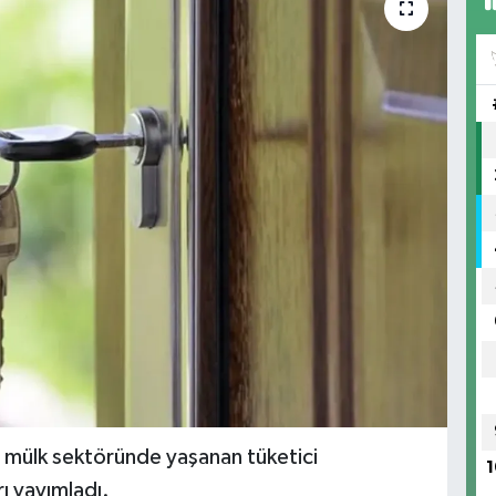
e mülk sektöründe yaşanan tüketici
1
rı yayımladı.