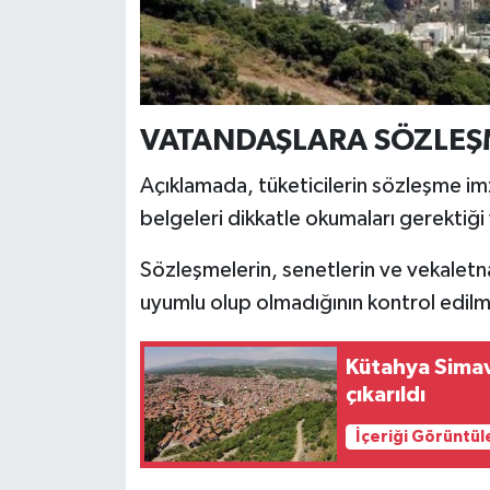
Türkiye
Video Galeri
Yaşam
VATANDAŞLARA SÖZLEŞM
Açıklamada, tüketicilerin sözleşme i
Yemek Tarifleri
belgeleri dikkatle okumaları gerektiği
Sözleşmelerin, senetlerin ve vekaletna
uyumlu olup olmadığının kontrol edilme
Kütahya Sima
çıkarıldı
İçeriği Görüntül