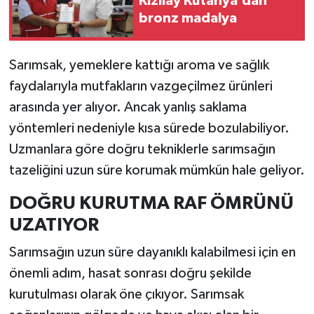
Kızılay Kütahya’dan
bronz madalya
İlçeler
Sarımsak, yemeklere kattığı aroma ve sağlık
Köşe Yazıları
faydalarıyla mutfakların vazgeçilmez ürünleri
Kültür Sanat
arasında yer alıyor. Ancak yanlış saklama
yöntemleri nedeniyle kısa sürede bozulabiliyor.
Kütahya
Uzmanlara göre doğru tekniklerle sarımsağın
tazeliğini uzun süre korumak mümkün hale geliyor.
Magazin
DOĞRU KURUTMA RAF ÖMRÜNÜ
Otomobil
UZATIYOR
Pazarlar
Sarımsağın uzun süre dayanıklı kalabilmesi için en
önemli adım, hasat sonrası doğru şekilde
Politika
kurutulması olarak öne çıkıyor. Sarımsak