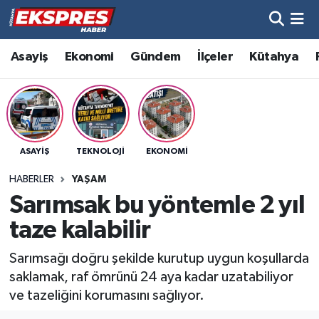
Altıntaş
Hava Durumu
Asayiş
Ekonomi
Gündem
İlçeler
Kütahya
Asayiş
Trafik Durumu
Aslanapa
Süper Lig Puan Durumu ve Fikstür
ASAYIŞ
TEKNOLOJI
EKONOMI
Biyografiler
Tüm Manşetler
HABERLER
YAŞAM
Bölge
Son Dakika Haberleri
Sarımsak bu yöntemle 2 yıl
taze kalabilir
Çavdarhisar
Haber Arşivi
Sarımsağı doğru şekilde kurutup uygun koşullarda
Domaniç
saklamak, raf ömrünü 24 aya kadar uzatabiliyor
ve tazeliğini korumasını sağlıyor.
Dumlupınar