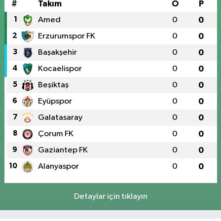
#
Takım
O
P
1
Amed
0
0
2
Erzurumspor FK
0
0
3
Başakşehir
0
0
4
Kocaelispor
0
0
5
Beşiktaş
0
0
6
Eyüpspor
0
0
7
Galatasaray
0
0
8
Çorum FK
0
0
9
Gaziantep FK
0
0
10
Alanyaspor
0
0
Detaylar için tıklayın