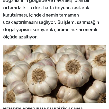
soğanlarının gölgede ve hava akışı olan bir
Resmi İlan
ortamda iki ila dört hafta boyunca asılarak
Rüya Tabirleri
kurutulması, içindeki nemin tamamen
uzaklaştırılmasını sağlıyor. Bu işlem, sarımsağın
Sağlık
doğal yapısını koruyarak çürüme riskini önemli
ölçüde azaltıyor.
Şaphane
Simav
Siyaset
Spor
Tavşanlı
Teknoloji