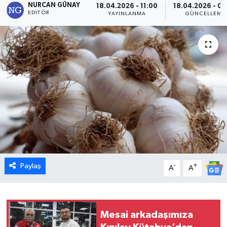
NURCAN GÜNAY
18.04.2026 - 11:00
18.04.2026 - 00
EDITÖR
YAYINLANMA
GÜNCELLEME
Dünya
Eğitim
Ekonomi
Emet
Foto Galeri
Gediz
Paylaş
-
+
A
A
Genel
Gündem
Mesai arkadaşımıza
Hisarcık