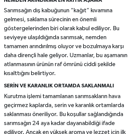
NEMDEN ARINDIRMA EN KRİTİK AŞAMA
Türkiye
Sarımsağın dış kabuğunun “kağıt” kıvamına
gelmesi, saklama sürecinin en önemli
Video Galeri
göstergelerinden biri olarak kabul ediliyor. Bu
Yaşam
seviyeye ulaşıldığında sarımsak, nemden
tamamen arındırılmış oluyor ve bozulmaya karşı
Yemek Tarifleri
daha dirençli hale geliyor. Uzmanlar, bu aşamanın
atlanmasının ürünün raf ömrünü ciddi şekilde
kısalttığını belirtiyor.
SERİN VE KARANLIK ORTAMDA SAKLANMALI
Kurutma işlemi tamamlanan sarımsakların hava
geçirmez kaplarda, serin ve karanlık ortamlarda
saklanması öneriliyor. Bu koşullar sağlandığında
sarımsağın 24 aya kadar dayanabildiği ifade
ediliyor. Ancak en yüksek aroma ve lezzet için ilk