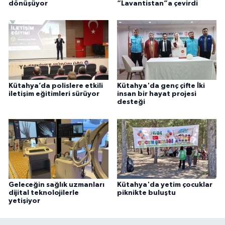
dönüşüyor
“Lavantistan”a çevirdi
Kütahya’da polislere etkili
Kütahya'da genç çifte İki
iletişim eğitimleri sürüyor
insan bir hayat projesi
desteği
Geleceğin sağlık uzmanları
Kütahya'da yetim çocuklar
dijital teknolojilerle
piknikte buluştu
yetişiyor