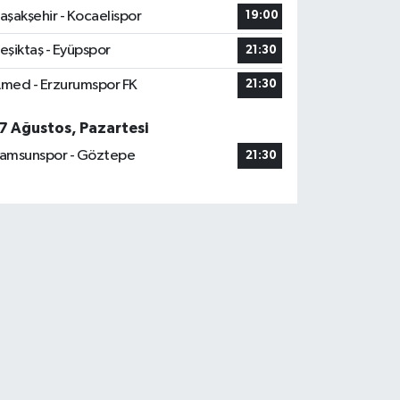
aşakşehir - Kocaelispor
19:00
eşiktaş - Eyüpspor
21:30
med - Erzurumspor FK
21:30
7 Ağustos, Pazartesi
amsunspor - Göztepe
21:30