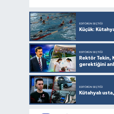
EDITÖRÜN SEÇTIĞI
Küçük: Kütahya
EDITÖRÜN SEÇTIĞI
Rektör Tekin, 
gerektiğini anl
EDITÖRÜN SEÇTIĞI
Kütahyalı usta,