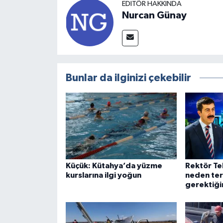
EDITÖR HAKKINDA
Nurcan Günay
Bunlar da ilginizi çekebilir
Küçük: Kütahya’da yüzme
Rektör Te
kurslarına ilgi yoğun
neden ter
gerektiğin