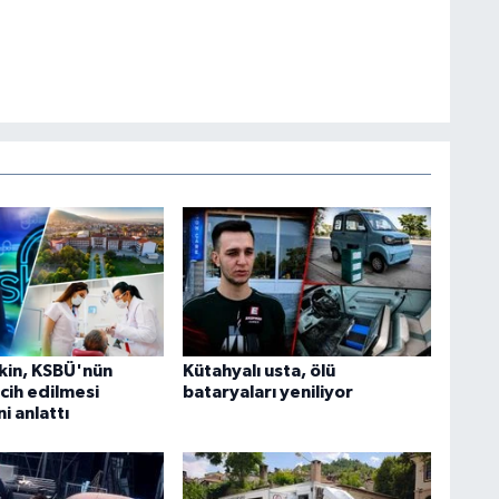
kin, KSBÜ'nün
Kütahyalı usta, ölü
cih edilmesi
bataryaları yeniliyor
i anlattı