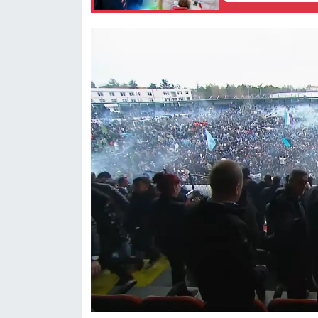
Resmi İlan
Rüya Tabirleri
Sağlık
Şaphane
Simav
Siyaset
Spor
Tavşanlı
Teknoloji