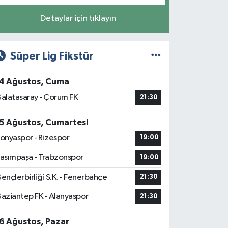
Detaylar için tıklayın
Süper Lig Fikstür
4 Ağustos, Cuma
alatasaray - Çorum FK
21:30
5 Ağustos, Cumartesi
onyaspor - Rizespor
19:00
asımpaşa - Trabzonspor
19:00
ençlerbirliği S.K. - Fenerbahçe
21:30
aziantep FK - Alanyaspor
21:30
6 Ağustos, Pazar