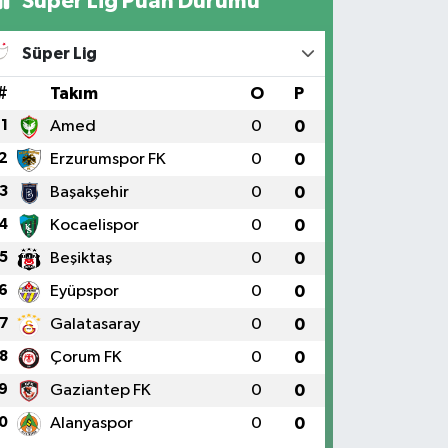
Süper Lig Puan Durumu
Süper Lig
#
Takım
O
P
1
Amed
0
0
2
Erzurumspor FK
0
0
3
Başakşehir
0
0
4
Kocaelispor
0
0
5
Beşiktaş
0
0
6
Eyüpspor
0
0
7
Galatasaray
0
0
8
Çorum FK
0
0
9
Gaziantep FK
0
0
0
Alanyaspor
0
0