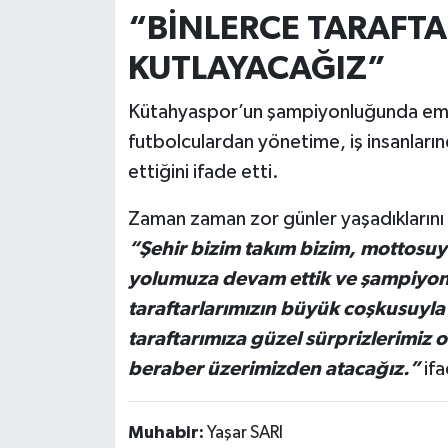
Türkiye
“BİNLERCE TARAFTA
KUTLAYACAĞIZ”
Video Galeri
Kütahyaspor’un şampiyonluğunda eme
Yaşam
futbolculardan yönetime, iş insanların
Yemek Tarifleri
ettiğini ifade etti.
Zaman zaman zor günler yaşadıklarını 
“Şehir bizim takım bizim, mottosuy
yolumuza devam ettik ve şampiyon
taraftarlarımızın büyük coşkusuyla 
taraftarımıza güzel sürprizlerimi
beraber üzerimizden atacağız.”
ifa
Muhabir:
Yaşar SARI