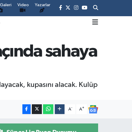
Galeri
Video
Yazarlar
m
çında sahaya
ayacak, kupasını alacak. Kulüp
-
+
A
A