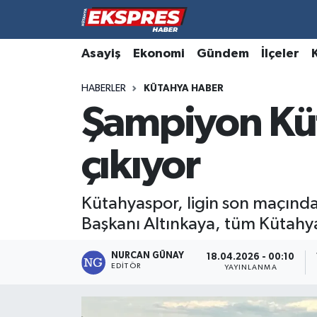
Altıntaş
Hava Durumu
Asayiş
Ekonomi
Gündem
İlçeler
HABERLER
KÜTAHYA HABER
Asayiş
Trafik Durumu
Şampiyon Kü
Aslanapa
Süper Lig Puan Durumu ve Fikstür
çıkıyor
Biyografiler
Tüm Manşetler
Bölge
Son Dakika Haberleri
Kütahyaspor, ligin son maçınd
Başkanı Altınkaya, tüm Kütahya
Çavdarhisar
Haber Arşivi
NURCAN GÜNAY
18.04.2026 - 00:10
EDITÖR
Domaniç
YAYINLANMA
Dumlupınar