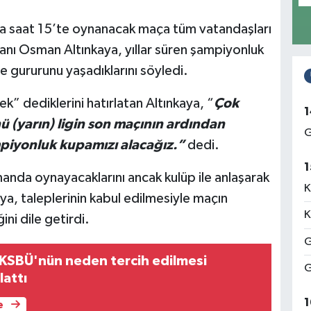
 saat 15’te oynanacak maça tüm vatandaşları
ı Osman Altınkaya, yıllar süren şampiyonluk
 gururunu yaşadıklarını söyledi.
 dediklerini hatırlatan Altınkaya, “
Çok
1
 (yarın) ligin son maçının ardından
G
mpiyonluk kupamızı alacağız.”
dedi.
1
nda oynayacaklarını ancak kulüp ile anlaşarak
K
ya, taleplerinin kabul edilmesiyle maçın
K
ni dile getirdi.
G
 KSBÜ'nün neden tercih edilmesi
G
lattı
1
e