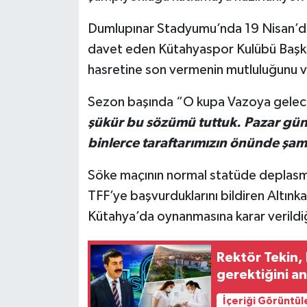
Dumlupınar Stadyumu’nda 19 Nisan’da
İlçeler
davet eden Kütahyaspor Kulübü Başkan
Köşe Yazıları
hasretine son vermenin mutluluğunu ve
Sezon başında “O kupa Vazoya gelecek”
Kültür Sanat
şükür bu sözümü tuttuk. Pazar günü
Kütahya
binlerce taraftarımızın önünde şa
Magazin
Söke maçının normal statüde deplasma
TFF’ye başvurduklarını bildiren Altınka
Otomobil
Kütahya’da oynanmasına karar verildiği
Pazarlar
Rektör Tekin,
gerektiğini an
Politika
İçeriği Görüntül