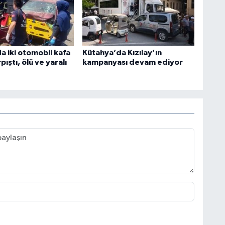
a iki otomobil kafa
Kütahya’da Kızılay’ın
pıştı, ölü ve yaralı
kampanyası devam ediyor