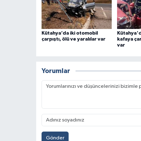
Kütahya’da iki otomobil
Kütahya'd
çarpıştı, ölü ve yaralılar var
kafaya çar
var
Yorumlar
Gönder