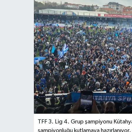
Dünya
Eğitim
Ekonomi
Emet
Foto Galeri
Gediz
Genel
Gündem
TFF 3. Lig 4. Grup şampiyonu Kütahyas
şampiyonluğu kutlamaya hazırlanıyor.
Hisarcık