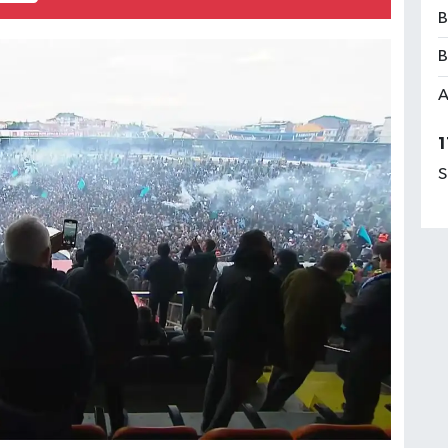
B
B
A
1
S