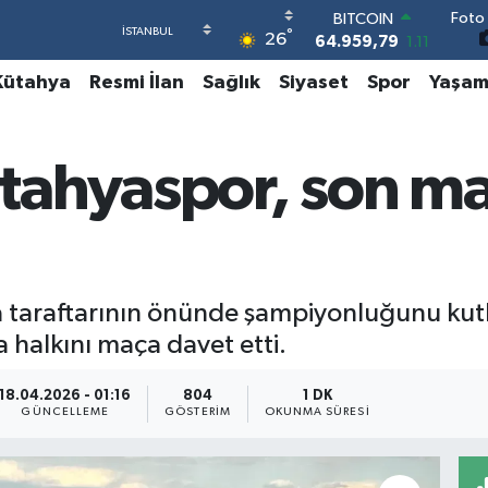
Foto 
BITCOIN
°
26
64.959,79
1.11
DOLAR
Kütahya
Resmi İlan
Sağlık
Siyaset
Spor
Yaşa
47,7436
0.18
EURO
55,2510
0.32
STERLİN
tahyaspor, son ma
64,4811
0.38
GRAM ALTIN
6660.55
0.03
BİST100
13.779
-14
a taraftarının önünde şampiyonluğunu kutl
 halkını maça davet etti.
18.04.2026 - 01:16
804
1 DK
GÜNCELLEME
GÖSTERIM
OKUNMA SÜRESI