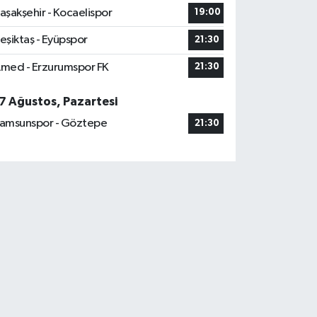
aşakşehir - Kocaelispor
19:00
eşiktaş - Eyüpspor
21:30
med - Erzurumspor FK
21:30
7 Ağustos, Pazartesi
amsunspor - Göztepe
21:30