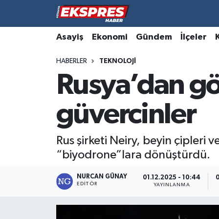
Altıntaş
Hava Durumu
Asayiş
Ekonomi
Gündem
İlçeler
HABERLER
TEKNOLOJI
Asayiş
Trafik Durumu
Rusya’dan gö
Aslanapa
Süper Lig Puan Durumu ve Fikstür
güvercinler
Biyografiler
Tüm Manşetler
Bölge
Son Dakika Haberleri
Rus şirketi Neiry, beyin çipleri 
“biyodrone”lara dönüştürdü.
Çavdarhisar
Haber Arşivi
NURCAN GÜNAY
01.12.2025 - 10:44
0
EDITÖR
Domaniç
YAYINLANMA
Dumlupınar