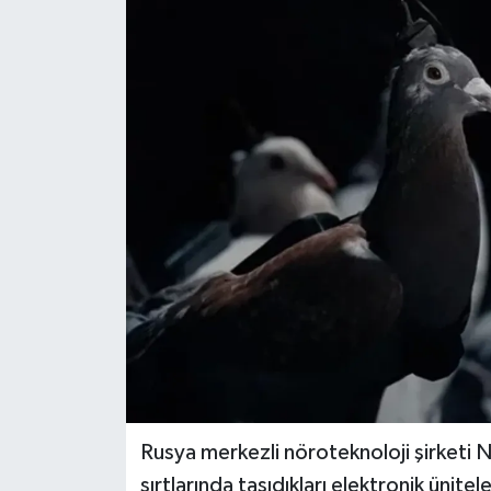
Dünya
Eğitim
Ekonomi
Emet
Foto Galeri
Gediz
Genel
Gündem
Rusya merkezli nöroteknoloji şirketi Ne
sırtlarında taşıdıkları elektronik ünit
Hisarcık