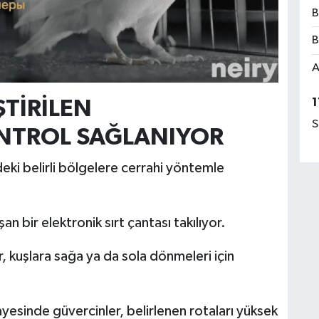
B
B
A
1
ŞTİRİLEN
S
NTROL SAĞLANIYOR
ndeki belirli bölgelere cerrahi yöntemle
an bir elektronik sırt çantası takılıyor.
, kuşlara sağa ya da sola dönmeleri için
yesinde güvercinler, belirlenen rotaları yüksek