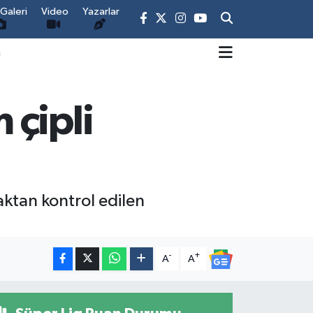
Galeri
Video
Yazarlar
m
 çipli
zaktan kontrol edilen
-
+
A
A