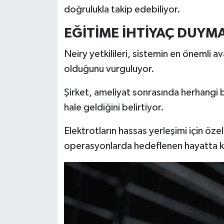
Türkiye
doğrulukla takip edebiliyor.
EĞİTİME İHTİYAÇ DUYM
Video Galeri
Neiry yetkilileri, sistemin en önemli a
Yaşam
olduğunu vurguluyor.
Yemek Tarifleri
Şirket, ameliyat sonrasında herhangi b
hale geldiğini belirtiyor.
Elektrotların hassas yerleşimi için öze
operasyonlarda hedeflenen hayatta ka