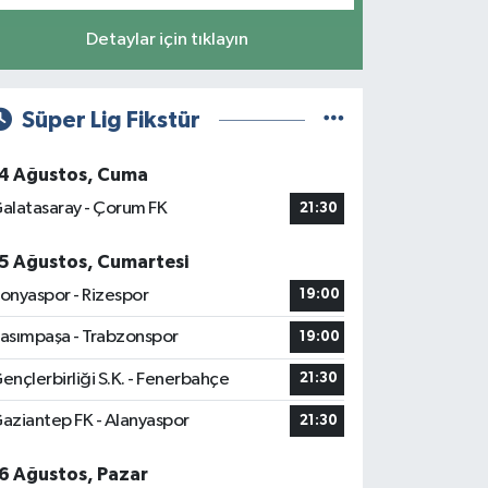
Detaylar için tıklayın
Süper Lig Fikstür
4 Ağustos, Cuma
alatasaray - Çorum FK
21:30
5 Ağustos, Cumartesi
onyaspor - Rizespor
19:00
asımpaşa - Trabzonspor
19:00
ençlerbirliği S.K. - Fenerbahçe
21:30
aziantep FK - Alanyaspor
21:30
6 Ağustos, Pazar