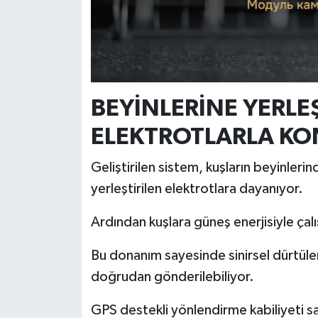
Resmi İlan
Rüya Tabirleri
Sağlık
BEYİNLERİNE YERLE
Şaphane
ELEKTROTLARLA KO
Simav
Geliştirilen sistem, kuşların beyinleri
Siyaset
yerleştirilen elektrotlara dayanıyor.
Ardından kuşlara güneş enerjisiyle çalış
Spor
Bu donanım sayesinde sinirsel dürtüler
Tavşanlı
doğrudan gönderilebiliyor.
Teknoloji
GPS destekli yönlendirme kabiliyeti sa