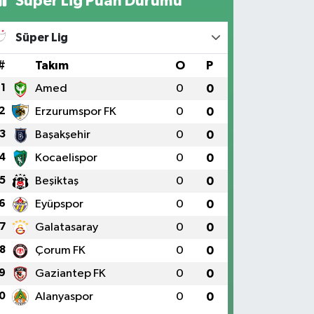
Süper Lig Puan Durumu
Süper Lig
#
Takım
O
P
1
Amed
0
0
2
Erzurumspor FK
0
0
3
Başakşehir
0
0
4
Kocaelispor
0
0
5
Beşiktaş
0
0
6
Eyüpspor
0
0
7
Galatasaray
0
0
8
Çorum FK
0
0
9
Gaziantep FK
0
0
0
Alanyaspor
0
0