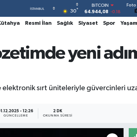
Foto 
DOLAR
°
30
47,7436
0.18
EURO
Kütahya
Resmi İlan
Sağlık
Siyaset
Spor
Yaşa
55,2510
0.32
STERLİN
64,4811
0.38
GRAM ALTIN
zetimde yeni adım
6660.55
0.03
BİST100
13.779
-14
BITCOIN
64.944,08
-0.18
ve elektronik sırt üniteleriyle güvercinleri u
1.12.2025 - 12:26
2 DK
GÜNCELLEME
OKUNMA SÜRESI