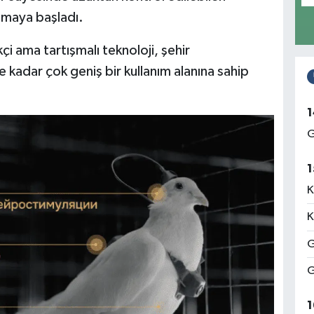
nmaya başladı.
i ama tartışmalı teknoloji, şehir
kadar çok geniş bir kullanım alanına sahip
1
G
1
K
K
G
G
1