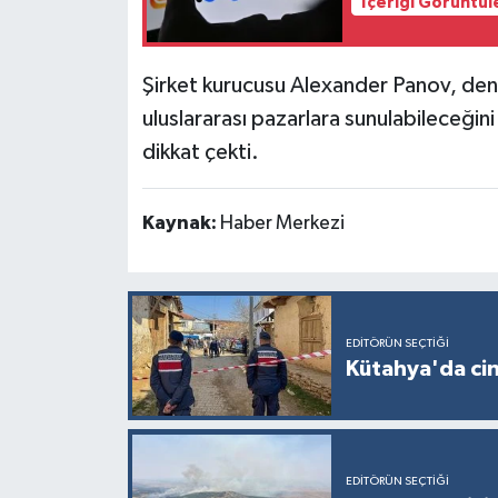
İçeriği Görüntül
Şirket kurucusu Alexander Panov, dene
uluslararası pazarlara sunulabileceğini
dikkat çekti.
Kaynak:
Haber Merkezi
EDITÖRÜN SEÇTIĞI
Kütahya'da cin
EDITÖRÜN SEÇTIĞI