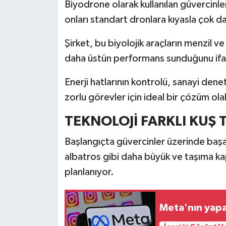
Biyodrone olarak kullanılan güvercinler
onları standart dronlara kıyasla çok d
Şirket, bu biyolojik araçların menzil v
daha üstün performans sunduğunu ifa
Enerji hatlarının kontrolü, sanayi den
zorlu görevler için ideal bir çözüm olab
TEKNOLOJİ FARKLI KUŞ
Başlangıçta güvercinler üzerinde başar
albatros gibi daha büyük ve taşıma ka
planlanıyor.
Meta'nın yapa