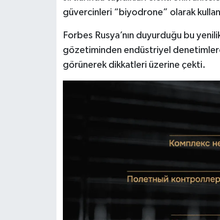
güvercinleri “biyodrone” olarak kulla
İlçeler
Forbes Rusya’nın duyurduğu bu yenilikç
Köşe Yazıları
gözetiminden endüstriyel denetimlere 
görünerek dikkatleri üzerine çekti.
Kültür Sanat
Kütahya
Magazin
Otomobil
Pazarlar
Politika