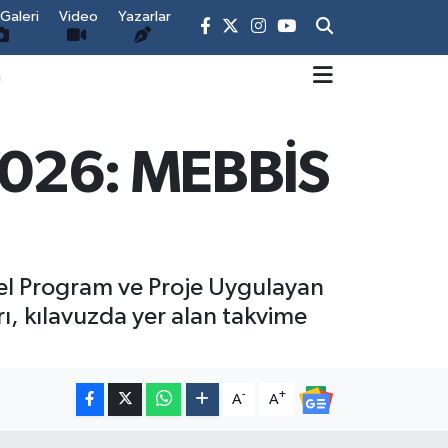
Galeri
Video
Yazarlar
m
 2026: MEBBİS
zel Program ve Proje Uygulayan
, kılavuzda yer alan takvime
-
+
A
A