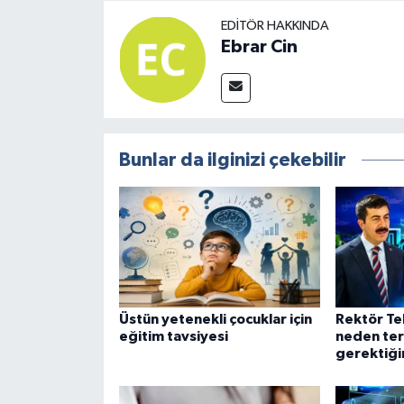
EDITÖR HAKKINDA
Ebrar Cin
Bunlar da ilginizi çekebilir
Üstün yetenekli çocuklar için
Rektör Te
eğitim tavsiyesi
neden ter
gerektiğin