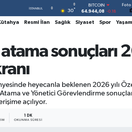
BITCOIN
Foto 
64.944,08
-0.18
°
30
DOLAR
47,7436
0.18
Kütahya
Resmi İlan
Sağlık
Siyaset
Spor
Yaşa
EURO
55,2510
0.32
STERLİN
64,4811
0.38
rı atama sonuçları
GRAM ALTIN
6660.55
0.03
ranı
BİST100
13.779
-14
ünyesinde heyecanla beklenen 2026 yılı Ö
tama ve Yönetici Görevlendirme sonuçları
rişime açılıyor.
1 DK
RIM
OKUNMA SÜRESI