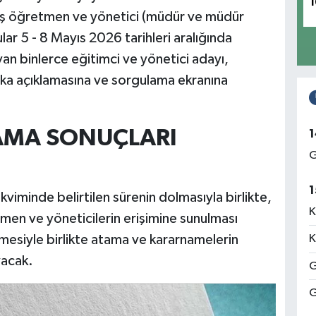
1
oş öğretmen ve yönetici (müdür ve müdür
lar 5 - 8 Mayıs 2026 tarihleri aralığında
yan binlerce eğitimci ve yönetici adayı,
ika açıklamasına ve sorgulama ekranına
TAMA SONUÇLARI
1
G
1
iminde belirtilen sürenin dolmasıyla birlikte,
K
men ve yöneticilerin erişimine sunulması
mesiyle birlikte atama ve kararnamelerin
K
yacak.
G
G