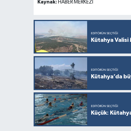
Kaynak:
HABER MERKEZİ
EDITÖRÜN SEÇTIĞI
Kütahya Valisi 
EDITÖRÜN SEÇTIĞI
Kütahya’da büy
EDITÖRÜN SEÇTIĞI
Küçük: Kütahya