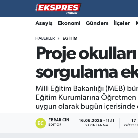
Altıntaş
Hava Durumu
Asayiş
Ekonomi
Gündem
İlçeler
HABERLER
EĞITIM
Asayiş
Trafik Durumu
Proje okulla
Aslanapa
Süper Lig Puan Durumu ve Fikstür
sorgulama ek
Biyografiler
Tüm Manşetler
Bölge
Son Dakika Haberleri
Milli Eğitim Bakanlığı (MEB) b
Eğitim Kurumlarına Öğretmen A
Çavdarhisar
Haber Arşivi
uygun olarak bugün içerisinde e
Domaniç
EBRAR CIN
16.06.2026 - 11:11
17
EDITÖR
YAYINLANMA
GÖSTE
Dumlupınar