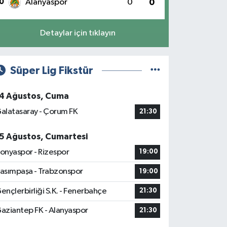
0
Alanyaspor
0
0
Detaylar için tıklayın
Süper Lig Fikstür
4 Ağustos, Cuma
alatasaray - Çorum FK
21:30
5 Ağustos, Cumartesi
onyaspor - Rizespor
19:00
asımpaşa - Trabzonspor
19:00
ençlerbirliği S.K. - Fenerbahçe
21:30
aziantep FK - Alanyaspor
21:30