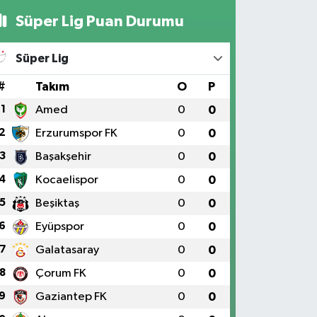
Süper Lig Puan Durumu
Süper Lig
#
Takım
O
P
1
Amed
0
0
2
Erzurumspor FK
0
0
3
Başakşehir
0
0
4
Kocaelispor
0
0
5
Beşiktaş
0
0
6
Eyüpspor
0
0
7
Galatasaray
0
0
8
Çorum FK
0
0
9
Gaziantep FK
0
0