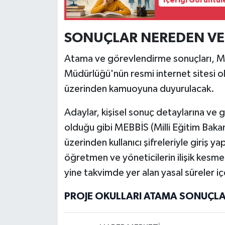
İçeriği Görüntül
Türkiye
Video Galeri
SONUÇLAR NEREDEN VE
Atama ve görevlendirme sonuçları, Mil
Yaşam
Müdürlüğü'nün resmi internet sitesi 
Yemek Tarifleri
üzerinden kamuoyuna duyurulacak.
Adaylar, kişisel sonuç detaylarına ve g
olduğu gibi MEBBİS (Milli Eğitim Bakanl
üzerinden kullanıcı şifreleriyle giriş 
öğretmen ve yöneticilerin ilişik kesme
yine takvimde yer alan yasal süreler 
PROJE OKULLARI ATAMA SONUÇLAR