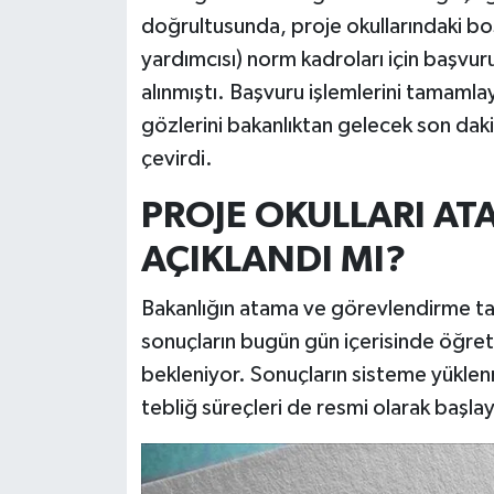
doğrultusunda, proje okullarındaki b
İlçeler
yardımcısı) norm kadroları için başvuru
alınmıştı. Başvuru işlemlerini tamamla
Köşe Yazıları
gözlerini bakanlıktan gelecek son dak
çevirdi.
Kültür Sanat
PROJE OKULLARI A
Kütahya
AÇIKLANDI MI?
Magazin
Bakanlığın atama ve görevlendirme takv
Otomobil
sonuçların bugün gün içerisinde öğret
bekleniyor. Sonuçların sisteme yüklen
Pazarlar
tebliğ süreçleri de resmi olarak başla
Politika