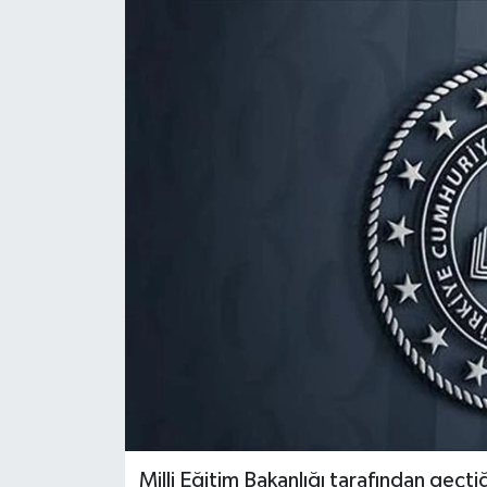
Dünya
Eğitim
Ekonomi
Emet
Foto Galeri
Gediz
Genel
Gündem
Milli Eğitim Bakanlığı tarafından geçt
Hisarcık