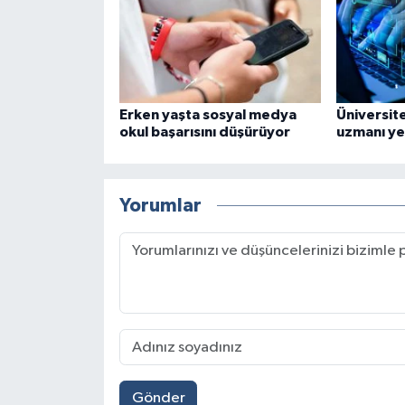
Erken yaşta sosyal medya
Üniversite
okul başarısını düşürüyor
uzmanı yet
Yorumlar
Gönder