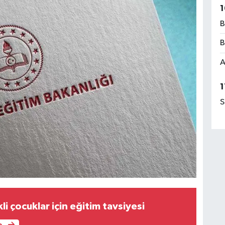
1
B
B
A
1
S
i çocuklar için eğitim tavsiyesi