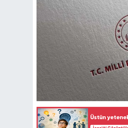
Resmi İlan
Rüya Tabirleri
Sağlık
Şaphane
Simav
Siyaset
Spor
Tavşanlı
Üstün yetenekl
Teknoloji