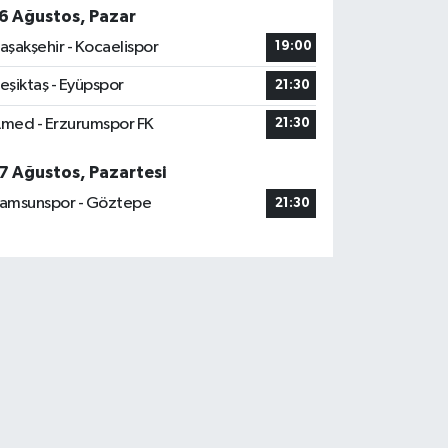
6 Ağustos, Pazar
aşakşehir - Kocaelispor
19:00
eşiktaş - Eyüpspor
21:30
med - Erzurumspor FK
21:30
7 Ağustos, Pazartesi
amsunspor - Göztepe
21:30