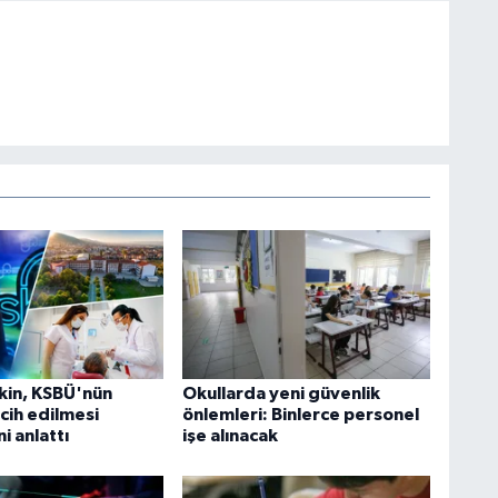
kin, KSBÜ'nün
Okullarda yeni güvenlik
cih edilmesi
önlemleri: Binlerce personel
i anlattı
işe alınacak