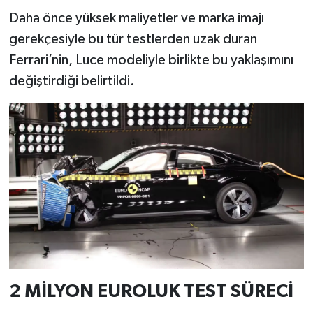
Resmi İlan
Daha önce yüksek maliyetler ve marka imajı
gerekçesiyle bu tür testlerden uzak duran
Rüya Tabirleri
Ferrari’nin, Luce modeliyle birlikte bu yaklaşımını
Sağlık
değiştirdiği belirtildi.
Şaphane
Simav
Siyaset
Spor
Tavşanlı
2 MİLYON EUROLUK TEST SÜRECİ
Teknoloji