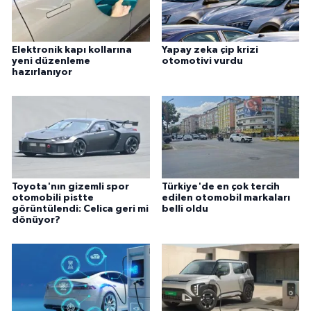
Elektronik kapı kollarına
Yapay zeka çip krizi
yeni düzenleme
otomotivi vurdu
hazırlanıyor
Toyota'nın gizemli spor
Türkiye'de en çok tercih
otomobili pistte
edilen otomobil markaları
görüntülendi: Celica geri mi
belli oldu
dönüyor?