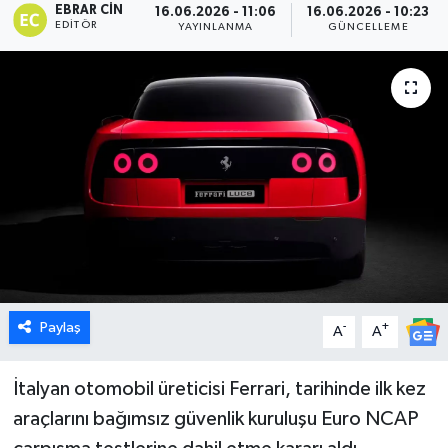
EBRAR CIN
16.06.2026 - 11:06
16.06.2026 - 10:23
EDITÖR
YAYINLANMA
GÜNCELLEME
Dünya
Eğitim
Ekonomi
Emet
Foto Galeri
Gediz
Paylaş
-
+
A
A
Genel
İtalyan otomobil üreticisi Ferrari, tarihinde ilk kez
Gündem
araçlarını bağımsız güvenlik kuruluşu Euro NCAP
Hisarcık