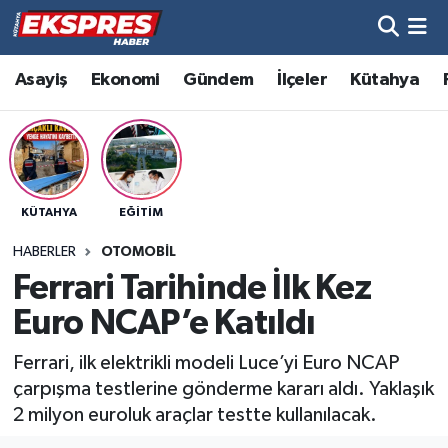
Altıntaş
Hava Durumu
Asayiş
Ekonomi
Gündem
İlçeler
Kütahya
Asayiş
Trafik Durumu
Aslanapa
Süper Lig Puan Durumu ve Fikstür
KÜTAHYA
EĞITIM
Biyografiler
Tüm Manşetler
HABERLER
OTOMOBIL
Bölge
Son Dakika Haberleri
Ferrari Tarihinde İlk Kez
Euro NCAP’e Katıldı
Çavdarhisar
Haber Arşivi
Ferrari, ilk elektrikli modeli Luce’yi Euro NCAP
Domaniç
çarpışma testlerine gönderme kararı aldı. Yaklaşık
2 milyon euroluk araçlar testte kullanılacak.
Dumlupınar