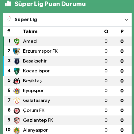
Süper Lig Puan Durumu
Süper Lig
#
Takım
O
P
1
Amed
0
0
2
Erzurumspor FK
0
0
3
Başakşehir
0
0
4
Kocaelispor
0
0
5
Beşiktaş
0
0
6
Eyüpspor
0
0
7
Galatasaray
0
0
8
Çorum FK
0
0
9
Gaziantep FK
0
0
10
Alanyaspor
0
0