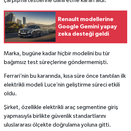
çarpışma testlerine dahil etme kararı aldı.
İlçeler
Renault modellerine
Google Gemini yapay
Köşe Yazıları
zeka desteği geldi
Kültür Sanat
Marka, bugüne kadar hiçbir modelini bu tür
Kütahya
bağımsız test süreçlerine göndermemişti.
Magazin
Ferrari’nin bu kararında, kısa süre önce tanıtılan ilk
elektrikli modeli Luce’nin geliştirme süreci etkili
Otomobil
oldu.
Pazarlar
Şirket, özellikle elektrikli araç segmentine giriş
yapmasıyla birlikte güvenlik standartlarını
Politika
uluslararası ölçekte doğrulama yoluna gitti.