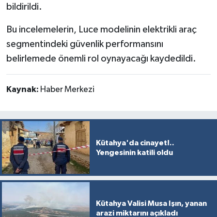
bildirildi.
Bu incelemelerin, Luce modelinin elektrikli araç
segmentindeki güvenlik performansını
belirlemede önemli rol oynayacağı kaydedildi.
Kaynak:
Haber Merkezi
Kütahya'da cinayet!..
Yengesinin katili oldu
Kütahya Valisi Musa Işın, yanan
arazi miktarını açıkladı