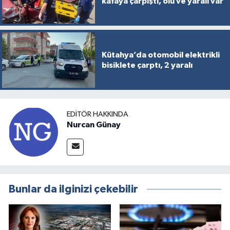
kafaya çarpıştı, ölü ve yaralı var
Kütahya’da otomobil elektrikli
bisiklete çarptı, 2 yaralı
EDITÖR HAKKINDA
Nurcan Günay
Bunlar da ilginizi çekebilir