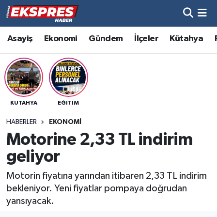
Altıntaş
Hava Durumu
Asayiş
Ekonomi
Gündem
İlçeler
Kütahya
Asayiş
Trafik Durumu
Aslanapa
Süper Lig Puan Durumu ve Fikstür
KÜTAHYA
EĞITIM
Biyografiler
Tüm Manşetler
HABERLER
EKONOMI
Bölge
Son Dakika Haberleri
Motorine 2,33 TL indirim
geliyor
Çavdarhisar
Haber Arşivi
Motorin fiyatına yarından itibaren 2,33 TL indirim
Domaniç
bekleniyor. Yeni fiyatlar pompaya doğrudan
yansıyacak.
Dumlupınar