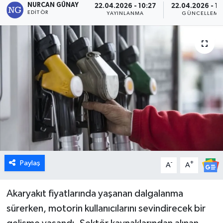
NURCAN GÜNAY
22.04.2026 - 10:27
22.04.2026 - 10
EDITÖR
YAYINLANMA
GÜNCELLEME
Dünya
Eğitim
Ekonomi
Emet
Foto Galeri
Gediz
Paylaş
-
+
A
A
Genel
Akaryakıt fiyatlarında yaşanan dalgalanma
Gündem
sürerken, motorin kullanıcılarını sevindirecek bir
Hisarcık