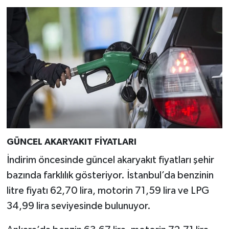
Türkiye
Video Galeri
Yaşam
Yemek Tarifleri
GÜNCEL AKARYAKIT FİYATLARI
İndirim öncesinde güncel akaryakıt fiyatları şehir
bazında farklılık gösteriyor. İstanbul’da benzinin
litre fiyatı 62,70 lira, motorin 71,59 lira ve LPG
34,99 lira seviyesinde bulunuyor.