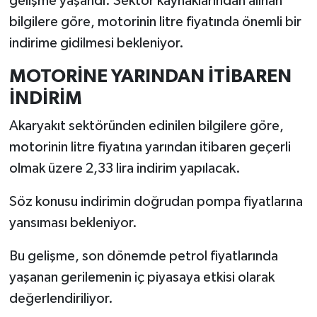
gelişme yaşandı. Sektör kaynaklarından alınan
bilgilere göre, motorinin litre fiyatında önemli bir
İlçeler
indirime gidilmesi bekleniyor.
Köşe Yazıları
MOTORİNE YARINDAN İTİBAREN
İNDİRİM
Kültür Sanat
Akaryakıt sektöründen edinilen bilgilere göre,
Kütahya
motorinin litre fiyatına yarından itibaren geçerli
olmak üzere 2,33 lira indirim yapılacak.
Magazin
Söz konusu indirimin doğrudan pompa fiyatlarına
Otomobil
yansıması bekleniyor.
Pazarlar
Bu gelişme, son dönemde petrol fiyatlarında
yaşanan gerilemenin iç piyasaya etkisi olarak
Politika
değerlendiriliyor.