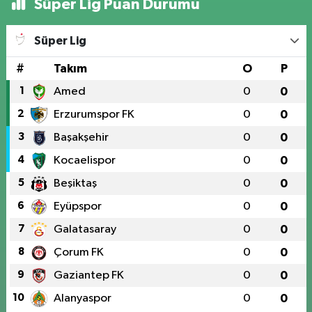
Süper Lig Puan Durumu
Süper Lig
#
Takım
O
P
1
Amed
0
0
2
Erzurumspor FK
0
0
3
Başakşehir
0
0
4
Kocaelispor
0
0
5
Beşiktaş
0
0
6
Eyüpspor
0
0
7
Galatasaray
0
0
8
Çorum FK
0
0
9
Gaziantep FK
0
0
10
Alanyaspor
0
0