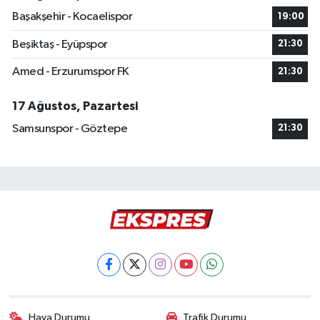
Başakşehir - Kocaelispor
19:00
Beşiktaş - Eyüpspor
21:30
Amed - Erzurumspor FK
21:30
17 Ağustos, Pazartesi
Samsunspor - Göztepe
21:30
Hava Durumu
Trafik Durumu