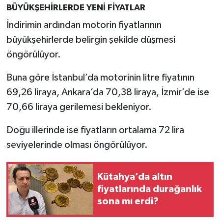
Resmi İlan
BÜYÜKŞEHİRLERDE YENİ FİYATLAR
İndirimin ardından motorin fiyatlarının
Rüya Tabirleri
büyükşehirlerde belirgin şekilde düşmesi
Sağlık
öngörülüyor.
Buna göre İstanbul’da motorinin litre fiyatının
Şaphane
69,26 liraya, Ankara’da 70,38 liraya, İzmir’de ise
Simav
70,66 liraya gerilemesi bekleniyor.
Siyaset
Doğu illerinde ise fiyatların ortalama 72 lira
seviyelerinde olması öngörülüyor.
Spor
Kütahya’da altın
Tavşanlı
fiyatlarında durağanlık
sona mı erdi?
Teknoloji