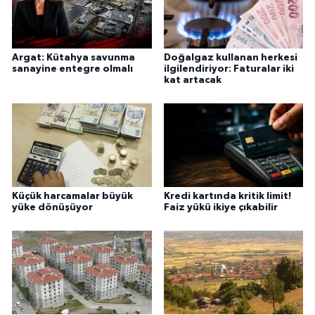
Argat: Kütahya savunma
Doğalgaz kullanan herkesi
sanayine entegre olmalı
ilgilendiriyor: Faturalar iki
kat artacak
Küçük harcamalar büyük
Kredi kartında kritik limit!
yüke dönüşüyor
Faiz yükü ikiye çıkabilir