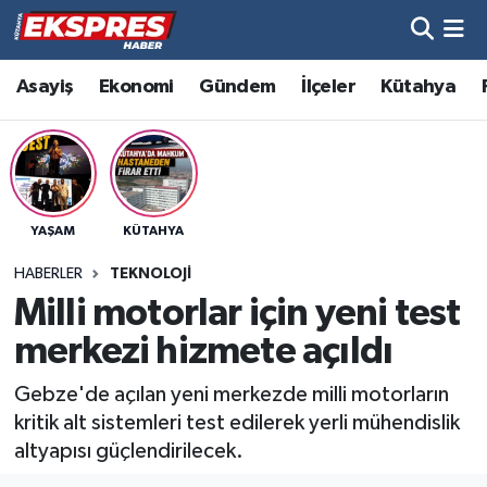
Altıntaş
Hava Durumu
Asayiş
Ekonomi
Gündem
İlçeler
Kütahya
Asayiş
Trafik Durumu
Aslanapa
Süper Lig Puan Durumu ve Fikstür
YAŞAM
KÜTAHYA
Biyografiler
Tüm Manşetler
HABERLER
TEKNOLOJI
Bölge
Son Dakika Haberleri
Milli motorlar için yeni test
merkezi hizmete açıldı
Çavdarhisar
Haber Arşivi
Gebze'de açılan yeni merkezde milli motorların
Domaniç
kritik alt sistemleri test edilerek yerli mühendislik
altyapısı güçlendirilecek.
Dumlupınar