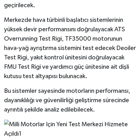
Resmi İlan
geçirilecek.
Rüya Tabirleri
Merkezde hava türbinli başlatıcı sistemlerinin
yüksek devir performansını doğrulayacak ATS
Sağlık
Overrunning Test Rigi, TF35000 motorunun
hava-yağ ayrıştırma sistemini test edecek Deoiler
Şaphane
Test Rigi, yakıt kontrol ünitesini doğrulayacak
Simav
FMU Test Rigi ve yardımcı güç ünitesine ait dişli
kutusu test altyapısı bulunacak.
Siyaset
Bu sistemler sayesinde motorların performansı,
Spor
dayanıklılığı ve güvenilirliği geliştirme sürecinde
ayrıntılı şekilde analiz edilebilecek.
Tavşanlı
Teknoloji