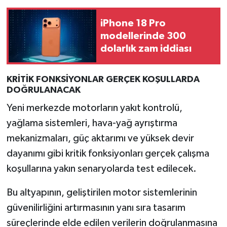
Türkiye
iPhone 18 Pro
Video Galeri
modellerinde 300
dolarlık zam iddiası
Yaşam
KRİTİK FONKSİYONLAR GERÇEK KOŞULLARDA
Yemek Tarifleri
DOĞRULANACAK
Yeni merkezde motorların yakıt kontrolü,
yağlama sistemleri, hava-yağ ayrıştırma
mekanizmaları, güç aktarımı ve yüksek devir
dayanımı gibi kritik fonksiyonları gerçek çalışma
koşullarına yakın senaryolarda test edilecek.
Bu altyapının, geliştirilen motor sistemlerinin
güvenilirliğini artırmasının yanı sıra tasarım
süreçlerinde elde edilen verilerin doğrulanmasına