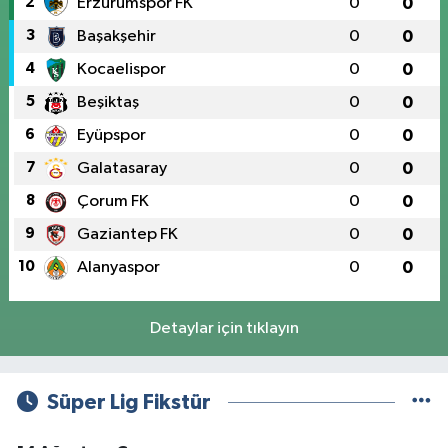
2
Erzurumspor FK
0
0
3
Başakşehir
0
0
4
Kocaelispor
0
0
5
Beşiktaş
0
0
6
Eyüpspor
0
0
7
Galatasaray
0
0
8
Çorum FK
0
0
9
Gaziantep FK
0
0
10
Alanyaspor
0
0
Detaylar için tıklayın
Süper Lig Fikstür