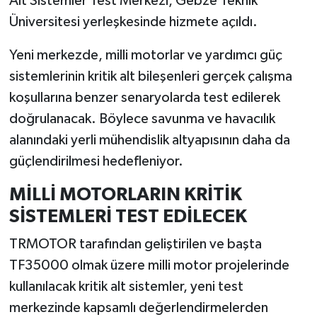
Alt Sistemler Test Merkezi, Gebze Teknik
Üniversitesi yerleşkesinde hizmete açıldı.
İlçeler
Yeni merkezde, milli motorlar ve yardımcı güç
Köşe Yazıları
sistemlerinin kritik alt bileşenleri gerçek çalışma
koşullarına benzer senaryolarda test edilerek
Kültür Sanat
doğrulanacak. Böylece savunma ve havacılık
alanındaki yerli mühendislik altyapısının daha da
Kütahya
güçlendirilmesi hedefleniyor.
Magazin
MİLLİ MOTORLARIN KRİTİK
SİSTEMLERİ TEST EDİLECEK
Otomobil
TRMOTOR tarafından geliştirilen ve başta
Pazarlar
TF35000 olmak üzere milli motor projelerinde
Politika
kullanılacak kritik alt sistemler, yeni test
merkezinde kapsamlı değerlendirmelerden