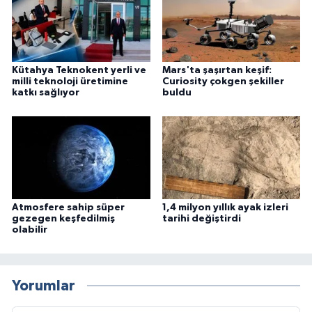
Kütahya Teknokent yerli ve
Mars'ta şaşırtan keşif:
milli teknoloji üretimine
Curiosity çokgen şekiller
katkı sağlıyor
buldu
Atmosfere sahip süper
1,4 milyon yıllık ayak izleri
gezegen keşfedilmiş
tarihi değiştirdi
olabilir
Yorumlar