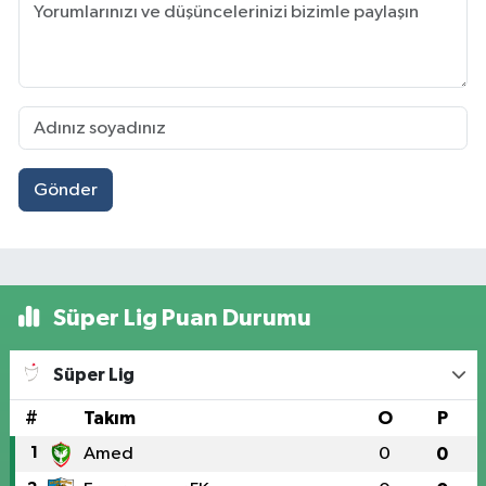
Gönder
Süper Lig Puan Durumu
Süper Lig
#
Takım
O
P
1
Amed
0
0