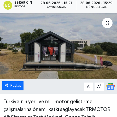
EBRAR CIN
28.06.2026 - 15:21
28.06.2026 - 15:29
EDITÖR
YAYINLANMA
GÜNCELLEME
Dünya
Eğitim
Ekonomi
Emet
Foto Galeri
Gediz
Paylaş
-
+
A
A
Genel
Türkiye'nin yerli ve milli motor geliştirme
Gündem
çalışmalarına önemli katkı sağlayacak TRMOTOR
Hisarcık