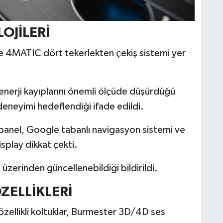
OJİLERİ
 ve 4MATIC dört tekerlekten çekiş sistemi yer
 enerji kayıplarını önemli ölçüde düşürdüğü
ş deneyimi hedeflendiği ifade edildi.
n panel, Google tabanlı navigasyon sistemi ve
isplay dikkat çekti.
üzerinden güncellenebildiği bildirildi.
ZELLİKLERİ
zellikli koltuklar, Burmester 3D/4D ses