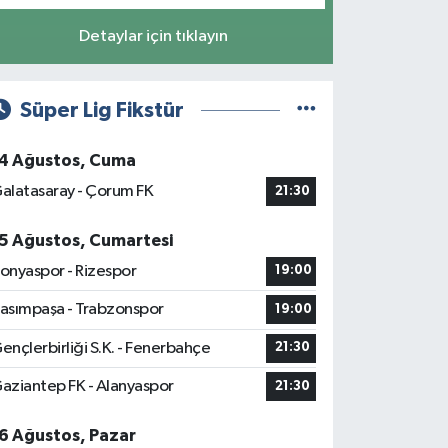
Detaylar için tıklayın
Süper Lig Fikstür
4 Ağustos, Cuma
alatasaray - Çorum FK
21:30
5 Ağustos, Cumartesi
onyaspor - Rizespor
19:00
asımpaşa - Trabzonspor
19:00
ençlerbirliği S.K. - Fenerbahçe
21:30
aziantep FK - Alanyaspor
21:30
6 Ağustos, Pazar