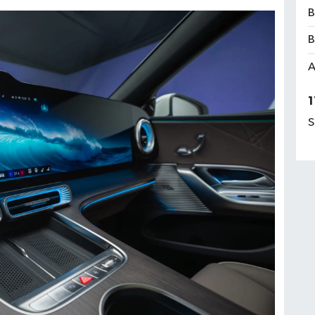
B
B
A
1
S