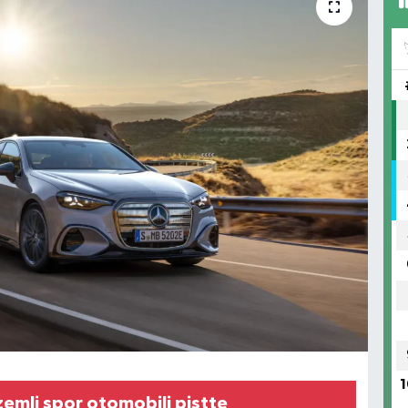
1
zemli spor otomobili pistte