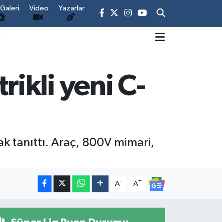
Galeri
Video
Yazarlar
m
ikli yeni C-
ak tanıttı. Araç, 800V mimari,
-
+
A
A