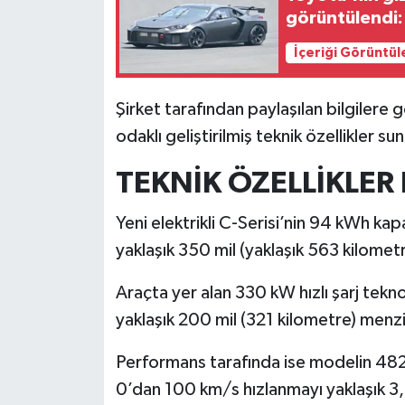
görüntülendi:
İlçeler
İçeriği Görüntül
Köşe Yazıları
Şirket tarafından paylaşılan bilgilere
Kültür Sanat
odaklı geliştirilmiş teknik özellikler su
TEKNİK ÖZELLİKLER 
Kütahya
Yeni elektrikli C-Serisi’nin 94 kWh kapa
Magazin
yaklaşık 350 mil (yaklaşık 563 kilomet
Otomobil
Araçta yer alan 330 kW hızlı şarj teknol
yaklaşık 200 mil (321 kilometre) menzil 
Pazarlar
Performans tarafında ise modelin 482
Politika
0’dan 100 km/s hızlanmayı yaklaşık 3,