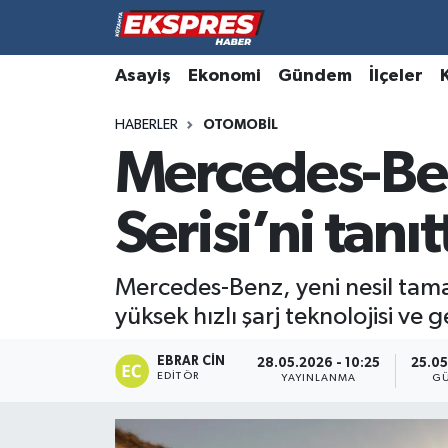
Altıntaş
Hava Durumu
Asayiş
Ekonomi
Gündem
İlçeler
HABERLER
OTOMOBIL
Asayiş
Trafik Durumu
Mercedes-Ben
Aslanapa
Süper Lig Puan Durumu ve Fikstür
Serisi’ni tanıt
Biyografiler
Tüm Manşetler
Bölge
Son Dakika Haberleri
Mercedes-Benz, yeni nesil tamam
yüksek hızlı şarj teknolojisi ve g
Çavdarhisar
Haber Arşivi
EBRAR CIN
28.05.2026 - 10:25
25.05
EDITÖR
Domaniç
YAYINLANMA
G
Dumlupınar