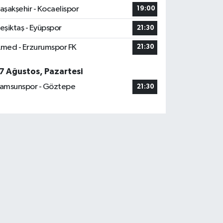
aşakşehir - Kocaelispor
19:00
eşiktaş - Eyüpspor
21:30
med - Erzurumspor FK
21:30
7 Ağustos, Pazartesi
amsunspor - Göztepe
21:30