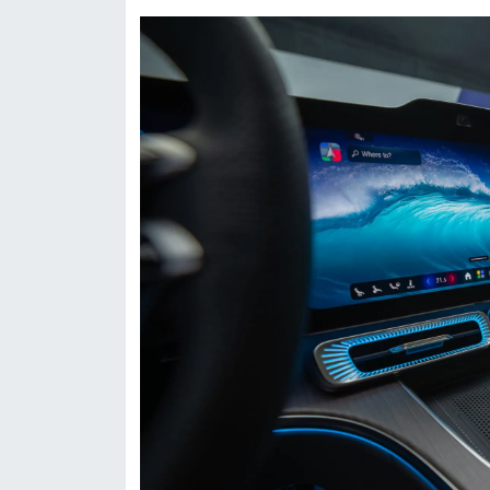
Resmi İlan
Rüya Tabirleri
Sağlık
Şaphane
Simav
Siyaset
Spor
Tavşanlı
Teknoloji