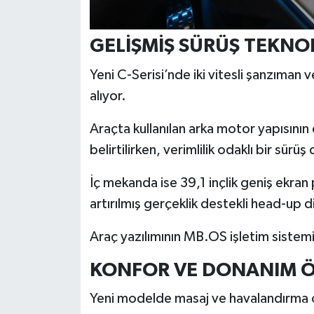
Türkiye
GELİŞMİŞ SÜRÜŞ TEKNOL
Video Galeri
Yeni C-Serisi’nde iki vitesli şanzıman
Yaşam
alıyor.
Yemek Tarifleri
Araçta kullanılan arka motor yapısının
belirtilirken, verimlilik odaklı bir sürü
İç mekanda ise 39,1 inçlik geniş ekra
artırılmış gerçeklik destekli head-up d
Araç yazılımının MB.OS işletim sistemi 
KONFOR VE DONANIM Ö
Yeni modelde masaj ve havalandırma ö