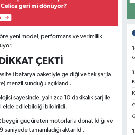
 Celica geri mi dönüyor?
e
 göre yeni model, performans ve verimlilik
nuyor.
1
G
DİKKAT ÇEKTİ
1
siteli batarya paketiyle geldiği ve tek şarjla
K
re) menzil sunduğu açıklandı.
K
ojisi sayesinde, yalnızca 10 dakikalık şarj ile
G
elde edilebildiği bildirildi.
G
 beygir güç üreten motorlarla donatıldığı ve
9 saniyede tamamladığı aktarıldı.
1