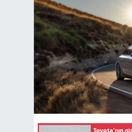
Dünya
Eğitim
Ekonomi
Emet
Foto Galeri
Gediz
Genel
Gündem
Toyota'nın gi
Hisarcık