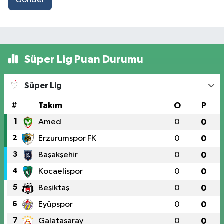
Gönder
Süper Lig Puan Durumu
Süper Lig
#
Takım
O
P
1
Amed
0
0
2
Erzurumspor FK
0
0
3
Başakşehir
0
0
4
Kocaelispor
0
0
5
Beşiktaş
0
0
6
Eyüpspor
0
0
7
Galatasaray
0
0