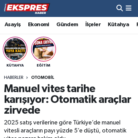
Altıntaş
Hava Durumu
Asayiş
Ekonomi
Gündem
İlçeler
Kütahya
Asayiş
Trafik Durumu
Aslanapa
Süper Lig Puan Durumu ve Fikstür
KÜTAHYA
EĞITIM
Biyografiler
Tüm Manşetler
HABERLER
OTOMOBIL
Bölge
Son Dakika Haberleri
Manuel vites tarihe
karışıyor: Otomatik araçlar
Çavdarhisar
Haber Arşivi
zirvede
Domaniç
2025 satış verilerine göre Türkiye’de manuel
vitesli araçların payı yüzde 5’e düştü, otomatik
Dumlupınar