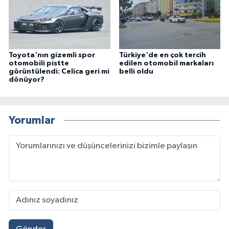
Toyota'nın gizemli spor
Türkiye'de en çok tercih
otomobili pistte
edilen otomobil markaları
görüntülendi: Celica geri mi
belli oldu
dönüyor?
Yorumlar