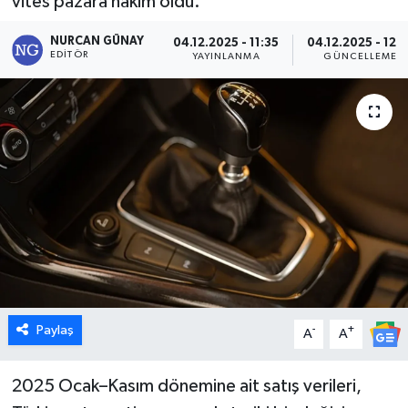
vites pazara hakim oldu.
Dünya
NURCAN GÜNAY
04.12.2025 - 11:35
04.12.2025 - 12:0
EDITÖR
YAYINLANMA
GÜNCELLEME
Eğitim
Ekonomi
Emet
Foto Galeri
Gediz
Genel
Paylaş
-
+
A
A
Gündem
2025 Ocak–Kasım dönemine ait satış verileri,
Hisarcık