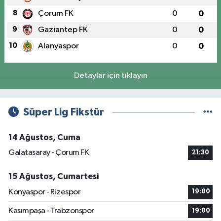
8
Çorum FK
0
0
9
Gaziantep FK
0
0
10
Alanyaspor
0
0
Detaylar için tıklayın
Süper Lig Fikstür
14 Ağustos, Cuma
Galatasaray - Çorum FK
21:30
15 Ağustos, Cumartesi
Konyaspor - Rizespor
19:00
Kasımpaşa - Trabzonspor
19:00