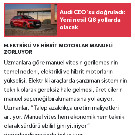
Resmi İlan
Audi CEO'su doğruladı:
Rüya Tabirleri
Yeni nesil Q8 yollarda
olacak
Sağlık
ELEKTRİKLİ VE HİBRİT MOTORLAR MANUELİ
Şaphane
ZORLUYOR
Uzmanlara göre manuel vitesin gerilemesinin
Simav
temel nedeni, elektrikli ve hibrit motorların
Siyaset
yükselişi. Elektrikli araçlarda şanzıman sisteminin
teknik olarak gereksiz hale gelmesi, üreticilerin
Spor
manuel seçeneği bırakmamasına yol açıyor.
Uzmanlar, “Talep azaldıkça üretim maliyetleri
Tavşanlı
artıyor. Manuel vites hem ekonomik hem teknik
Teknoloji
olarak sürdürülebilirliğini yitiriyor”
değerlendirmesinde bulunuyor.