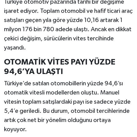
Türkiye otomotiv pazarında tarihi bir değişime
işaret ediyor. Toplam otomobil ve hafif ticari araç
İlçeler
satışları geçen yıla göre yüzde 10,16 artarak 1
milyon 176 bin 780 adede ulaştı. Ancak en dikkat
Köşe Yazıları
çekici değişim, sürücülerin vites tercihinde
Kültür Sanat
yaşandı.
OTOMATİK VİTES PAYI YÜZDE
Kütahya
94,6’YA ULAŞTI
Magazin
Türkiye’de satılan otomobillerin yüzde 94,6’sı
Otomobil
otomatik vitesli modellerden oluştu. Manuel
vitesin toplam satışlardaki payı ise sadece yüzde
Pazarlar
5,4’e geriledi. Bu durum, otomobil tercihlerinde
artık çok net bir yönelim olduğunu ortaya
Politika
koyuyor.