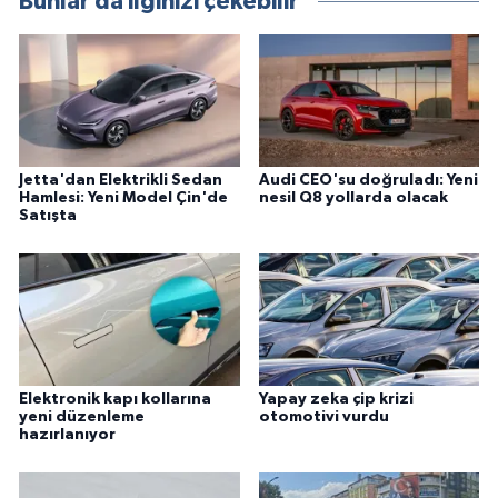
Bunlar da ilginizi çekebilir
Jetta'dan Elektrikli Sedan
Audi CEO'su doğruladı: Yeni
Hamlesi: Yeni Model Çin'de
nesil Q8 yollarda olacak
Satışta
Elektronik kapı kollarına
Yapay zeka çip krizi
yeni düzenleme
otomotivi vurdu
hazırlanıyor