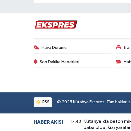
Hava Durumu
Tra
Son Dakika Haberleri
Hab
RSS
© 2025 Kütahya Ekspres. Tüm hakları sak
Kütahya'da beton miks
17:43
HABER AKIŞI
baba öldü, kızı yarala