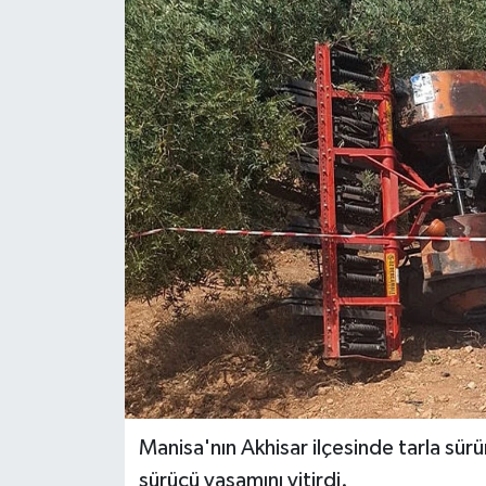
Dünya
Eğitim
Ekonomi
Emet
Foto Galeri
Gediz
Genel
Gündem
Manisa'nın Akhisar ilçesinde tarla sürü
sürücü yaşamını yitirdi.
Hisarcık