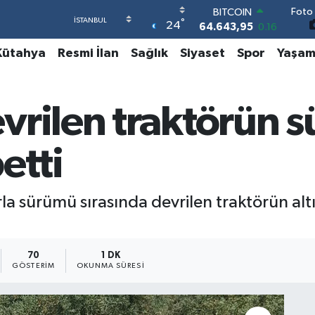
BITCOIN
Foto 
°
64.643,95
0.16
24
DOLAR
Kütahya
Resmi İlan
Sağlık
Siyaset
Spor
Yaşa
47,6704
0
EURO
55,0406
-0.08
STERLİN
vrilen traktörün 
64,2143
0
GRAM ALTIN
6500.87
0.12
etti
BİST100
13.799
70
rla sürümü sırasında devrilen traktörün al
70
1 DK
GÖSTERIM
OKUNMA SÜRESI