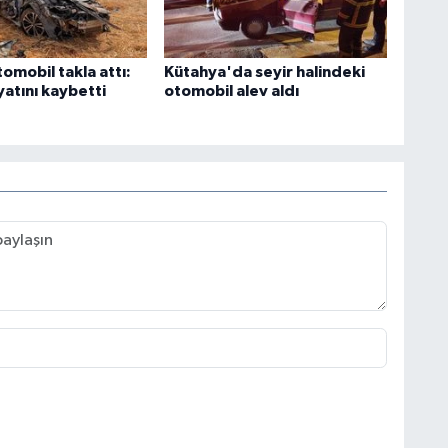
omobil takla attı:
Kütahya'da seyir halindeki
atını kaybetti
otomobil alev aldı