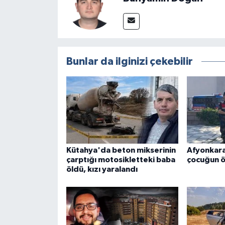
Türkiye
Video Galeri
Yaşam
Bunlar da ilginizi çekebilir
Yemek Tarifleri
Kütahya'da beton mikserinin
Afyonkara
çarptığı motosikletteki baba
çocuğun ö
öldü, kızı yaralandı