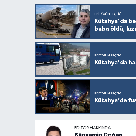
Resmi İlan
EDITÖRÜN SEÇTIĞI
Rüya Tabirleri
Kütahya'da bet
baba öldü, kızı
Sağlık
Şaphane
EDITÖRÜN SEÇTIĞI
Kütahya'da ha
Simav
Siyaset
EDITÖRÜN SEÇTIĞI
Spor
Kütahya’da fuar
Tavşanlı
Teknoloji
EDITÖR HAKKINDA
Bünyamin Doğan