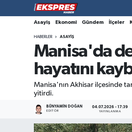
Altıntaş
Hava Durumu
Asayiş
Ekonomi
Gündem
İlçeler
HABERLER
ASAYIŞ
Asayiş
Trafik Durumu
Manisa'da de
Aslanapa
Süper Lig Puan Durumu ve Fikstür
hayatını kayb
Biyografiler
Tüm Manşetler
Bölge
Son Dakika Haberleri
Manisa'nın Akhisar ilçesinde ta
yitirdi.
Çavdarhisar
Haber Arşivi
BÜNYAMIN DOĞAN
04.07.2026 - 17:39
EDITÖR
Domaniç
YAYINLANMA
Dumlupınar