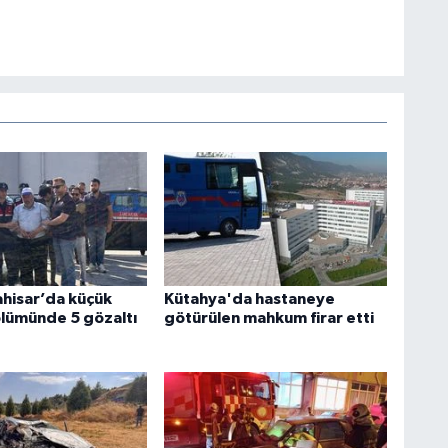
hisar’da küçük
Kütahya'da hastaneye
lümünde 5 gözaltı
götürülen mahkum firar etti