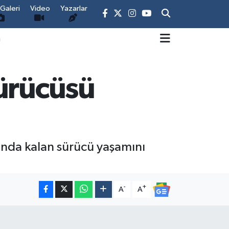
Galeri
Video
Yazarlar
m
sürücüsü
tında kalan sürücü yaşamını
-
+
A
A