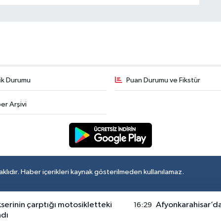
fik Durumu
Puan Durumu ve Fikstür
er Arşivi
lıdır. Haber içerikleri kaynak gösterilmeden kullanılamaz.
erinin çarptığı motosikletteki
Afyonkarahisar’d
16:29
ndı