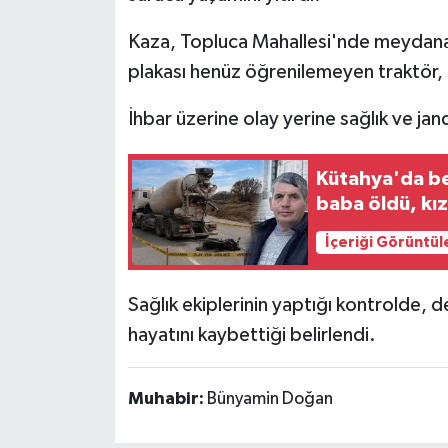
Kaza, Topluca Mahallesi'nde meydana 
İlçeler
plakası henüz öğrenilemeyen traktör, t
Köşe Yazıları
İhbar üzerine olay yerine sağlık ve jan
Kültür Sanat
Kütahya'da be
Kütahya
baba öldü, kız
İçeriği Görüntül
Magazin
Otomobil
Sağlık ekiplerinin yaptığı kontrolde, d
hayatını kaybettiği belirlendi.
Pazarlar
Muhabir:
Bünyamin Doğan
Politika