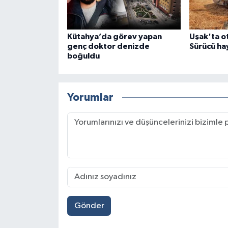
Kütahya’da görev yapan
Uşak'ta ot
genç doktor denizde
Sürücü hay
boğuldu
Yorumlar
Gönder