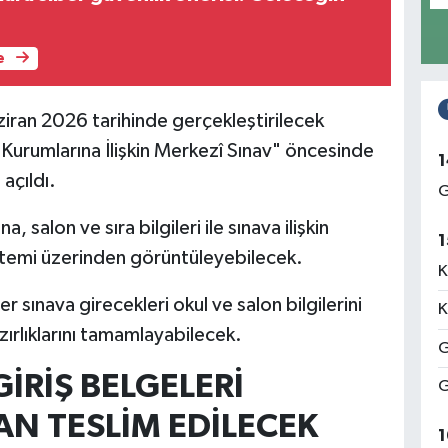
e
aziran 2026 tarihinde gerçekleştirilecek
Kurumlarına İlişkin Merkezî Sınav" öncesinde
1
 açıldı.
G
, salon ve sıra bilgileri ile sınava ilişkin
1
istemi üzerinden görüntüleyebilecek.
K
r sınava girecekleri okul ve salon bilgilerini
K
ırlıklarını tamamlayabilecek.
G
İRİŞ BELGELERİ
G
N TESLİM EDİLECEK
1