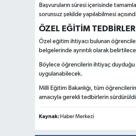
Başvuruların süresi içerisinde tamamla
Türkiye
sorunsuz şekilde yapılabilmesi açısın
Video Galeri
ÖZEL EĞİTİM TEDBİRLER
Yaşam
Özel eğitim ihtiyacı bulunan öğrenciler 
belgelerinde ayrıntılı olarak belirtilece
Yemek Tarifleri
Böylece öğrencilerin ihtiyaç duyduğu 
uygulanabilecek.
Millî Eğitim Bakanlığı, tüm öğrencileri
amacıyla gerekli tedbirlerin sürdürül
Kaynak:
Haber Merkezi