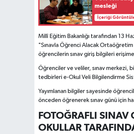
mesleği
İlçeler
İçeriği Görüntül
Köşe Yazıları
Millî Eğitim Bakanlığı tarafından 13 H
Kültür Sanat
"Sınavla Öğrenci Alacak Ortaöğretim 
öğrencilerin sınav giriş bilgileri erişime
Kütahya
Öğrenciler ve veliler, sınav merkezi, bina
Magazin
tedbirleri e-Okul Veli Bilgilendirme S
Otomobil
Yayımlanan bilgiler sayesinde öğrencile
önceden öğrenerek sınav günü için haz
Pazarlar
FOTOĞRAFLI SINAV G
Politika
OKULLAR TARAFINDA