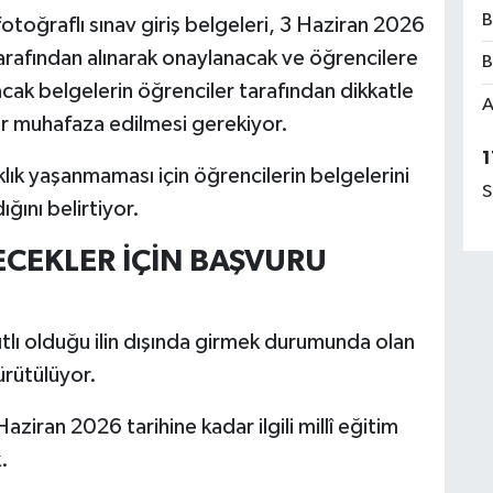
B
otoğraflı sınav giriş belgeleri, 3 Haziran 2026
tarafından alınarak onaylanacak ve öğrencilere
B
lacak belgelerin öğrenciler tarafından dikkatle
A
ar muhafaza edilmesi gerekiyor.
1
aklık yaşanmaması için öğrencilerin belgelerini
S
ğını belirtiyor.
RECEKLER İÇİN BAŞVURU
tlı olduğu ilin dışında girmek durumunda olan
ürütülüyor.
iran 2026 tarihine kadar ilgili millî eğitim
.