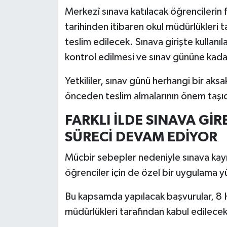
Resmi İlan
Merkezî sınava katılacak öğrencilerin f
tarihinden itibaren okul müdürlükleri 
Rüya Tabirleri
teslim edilecek. Sınava girişte kullanı
Sağlık
kontrol edilmesi ve sınav gününe kad
Yetkililer, sınav günü herhangi bir aks
Şaphane
önceden teslim almalarının önem taşıdı
Simav
FARKLI İLDE SINAVA Gİ
Siyaset
SÜRECİ DEVAM EDİYOR
Mücbir sebepler nedeniyle sınava kayı
Spor
öğrenciler için de özel bir uygulama y
Tavşanlı
Bu kapsamda yapılacak başvurular, 8 Haz
Teknoloji
müdürlükleri tarafından kabul edilecek