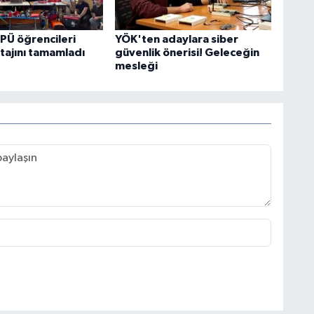
PÜ öğrencileri
YÖK'ten adaylara siber
tajını tamamladı
güvenlik önerisi! Geleceğin
mesleği