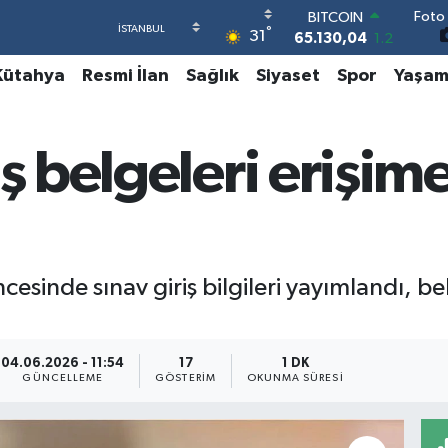
BITCOIN
Foto 
65.130,04
1.2
°
31
DOLAR
47,7106
0.17
Kütahya
Resmi İlan
Sağlık
Siyaset
Spor
Yaşa
EURO
55,1652
0.27
STERLİN
64,4046
0.35
ş belgeleri erişime
GRAM ALTIN
6618.49
2.12
BİST100
13.773
-19
esinde sınav giriş bilgileri yayımlandı, b
04.06.2026 - 11:54
17
1 DK
GÜNCELLEME
GÖSTERIM
OKUNMA SÜRESI