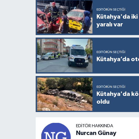
EDITÖRÜN SEÇTIĞI
Kütahya'da iki
yaralı var
EDITÖRÜN SEÇTIĞI
Kütahya’da otom
EDITÖRÜN SEÇTIĞI
Kütahya'da kö
oldu
EDITÖR HAKKINDA
Nurcan Günay