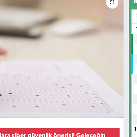
1
ara siber güvenlik önerisi! Geleceğin