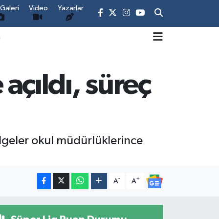
Galeri
Video
Yazarlar
m
 açıldı, süreç
elgeler okul müdürlüklerince
-
+
A
A