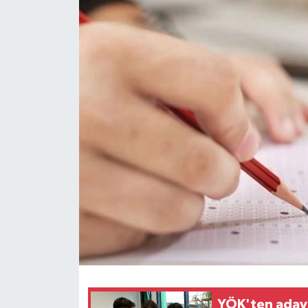
Dünya
Eğitim
Ekonomi
Emet
Foto Galeri
Gediz
Genel
Gündem
YÖK'ten adayl
Hisarcık