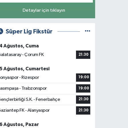
Detaylar için tıklayın
Süper Lig Fikstür
4 Ağustos, Cuma
alatasaray - Çorum FK
21:30
5 Ağustos, Cumartesi
onyaspor - Rizespor
19:00
asımpaşa - Trabzonspor
19:00
ençlerbirliği S.K. - Fenerbahçe
21:30
aziantep FK - Alanyaspor
21:30
6 Ağustos, Pazar