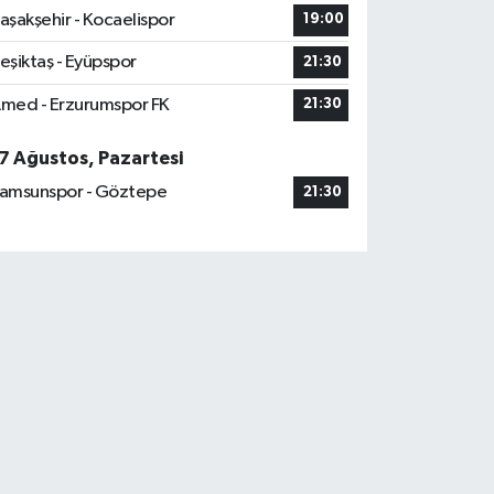
aşakşehir - Kocaelispor
19:00
eşiktaş - Eyüpspor
21:30
med - Erzurumspor FK
21:30
7 Ağustos, Pazartesi
amsunspor - Göztepe
21:30