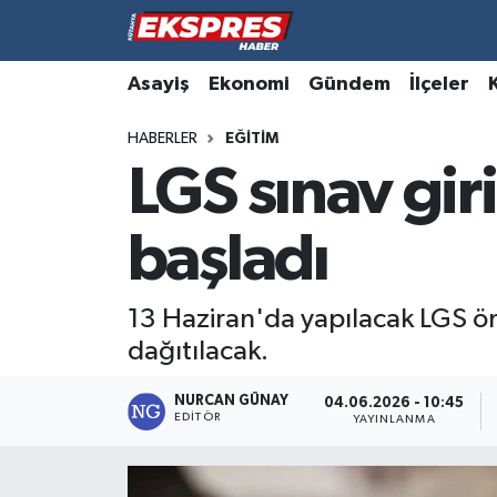
Altıntaş
Hava Durumu
Asayiş
Ekonomi
Gündem
İlçeler
HABERLER
EĞITIM
Asayiş
Trafik Durumu
LGS sınav giri
Aslanapa
Süper Lig Puan Durumu ve Fikstür
başladı
Biyografiler
Tüm Manşetler
Bölge
Son Dakika Haberleri
13 Haziran'da yapılacak LGS önc
dağıtılacak.
Çavdarhisar
Haber Arşivi
NURCAN GÜNAY
04.06.2026 - 10:45
EDITÖR
Domaniç
YAYINLANMA
Dumlupınar