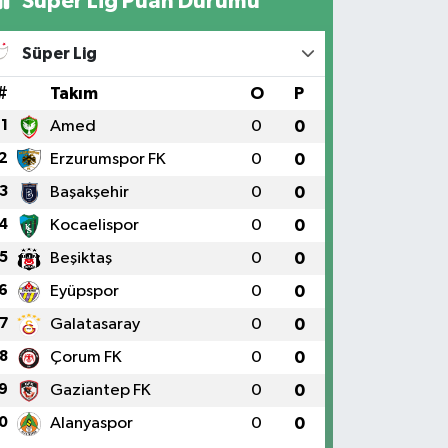
Süper Lig Puan Durumu
Süper Lig
#
Takım
O
P
1
Amed
0
0
2
Erzurumspor FK
0
0
3
Başakşehir
0
0
4
Kocaelispor
0
0
5
Beşiktaş
0
0
6
Eyüpspor
0
0
7
Galatasaray
0
0
8
Çorum FK
0
0
9
Gaziantep FK
0
0
0
Alanyaspor
0
0