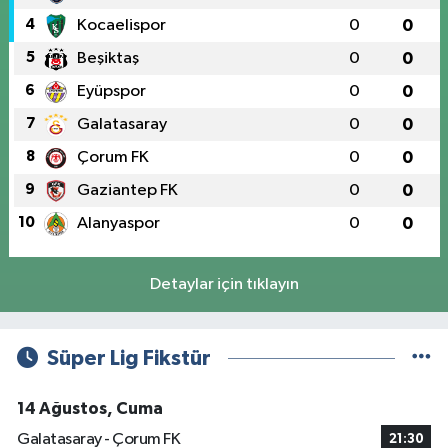
4
Kocaelispor
0
0
5
Beşiktaş
0
0
6
Eyüpspor
0
0
7
Galatasaray
0
0
8
Çorum FK
0
0
9
Gaziantep FK
0
0
10
Alanyaspor
0
0
Detaylar için tıklayın
Süper Lig Fikstür
14 Ağustos, Cuma
Galatasaray - Çorum FK
21:30