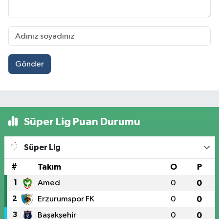
Gönder
Süper Lig Puan Durumu
Süper Lig
#
Takım
O
P
1
Amed
0
0
2
Erzurumspor FK
0
0
3
Başakşehir
0
0