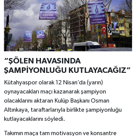
Resmi İlan
Rüya Tabirleri
Sağlık
Şaphane
“ŞÖLEN HAVASINDA
Simav
ŞAMPİYONLUĞU KUTLAYACAĞIZ”
Siyaset
Kütahyaspor olarak 12 Nisan’da (yarın)
oynayacakları maçı kazanarak şampiyon
Spor
olacaklarını aktaran Kulüp Başkanı Osman
Altınkaya, taraftarlarıyla birlikte şampiyonluğu
Tavşanlı
kutlayacaklarını söyledi.
Teknoloji
Takımın maça tam motivasyon ve konsantre