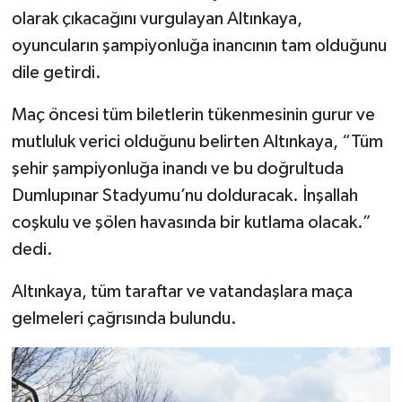
Türkiye
olarak çıkacağını vurgulayan Altınkaya,
oyuncuların şampiyonluğa inancının tam olduğunu
Video Galeri
dile getirdi.
Yaşam
Maç öncesi tüm biletlerin tükenmesinin gurur ve
mutluluk verici olduğunu belirten Altınkaya, “Tüm
Yemek Tarifleri
şehir şampiyonluğa inandı ve bu doğrultuda
Dumlupınar Stadyumu’nu dolduracak. İnşallah
coşkulu ve şölen havasında bir kutlama olacak.”
dedi.
Altınkaya, tüm taraftar ve vatandaşlara maça
gelmeleri çağrısında bulundu.