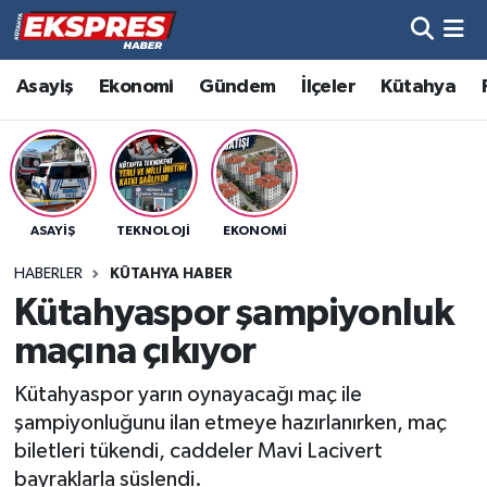
Altıntaş
Hava Durumu
Asayiş
Ekonomi
Gündem
İlçeler
Kütahya
Asayiş
Trafik Durumu
Aslanapa
Süper Lig Puan Durumu ve Fikstür
ASAYIŞ
TEKNOLOJI
EKONOMI
Biyografiler
Tüm Manşetler
HABERLER
KÜTAHYA HABER
Bölge
Son Dakika Haberleri
Kütahyaspor şampiyonluk
maçına çıkıyor
Çavdarhisar
Haber Arşivi
Kütahyaspor yarın oynayacağı maç ile
Domaniç
şampiyonluğunu ilan etmeye hazırlanırken, maç
biletleri tükendi, caddeler Mavi Lacivert
Dumlupınar
bayraklarla süslendi.