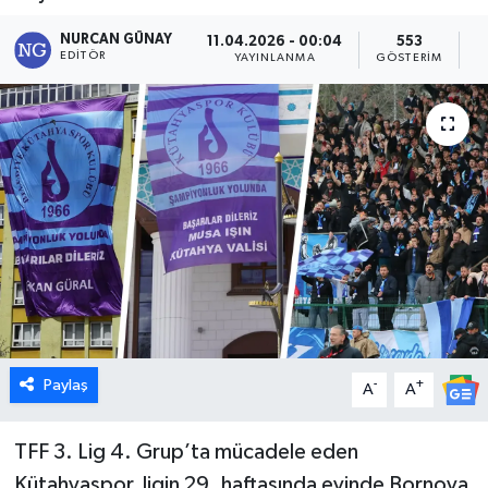
Dünya
NURCAN GÜNAY
11.04.2026 - 00:04
553
EDITÖR
YAYINLANMA
GÖSTERIM
O
Eğitim
Ekonomi
Emet
Foto Galeri
Gediz
Genel
Paylaş
-
+
A
A
Gündem
TFF 3. Lig 4. Grup’ta mücadele eden
Kütahyaspor, ligin 29. haftasında evinde Bornova
Hisarcık