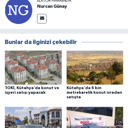
EDITÖR HAKKINDA
Nurcan Günay
Bunlar da ilginizi çekebilir
TOKİ, Kütahya’da konut ve
Kütahya'da 6 bin
işyeri satışı yapacak
metrekarelik konut icradan
satışta