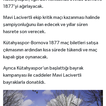
1877’yi ağırlayacak.
İlçeler
Mavi Lacivertli ekip kritik maçı kazanması halinde
Köşe Yazıları
şampiyonluğunu ilan edecek ve yıllar süren
hasrete son verecek.
Kültür Sanat
Kütahyaspor-Bornova 1877 maç biletleri satışa
Kütahya
çıkmasının ardından kısa sürede tükendi ve maç
kapalı gişe oynanacak.
Magazin
Ayrıca Kütahyaspor’un başlattığı bayrak
Otomobil
kampanyası ile caddeler Mavi Lacivertli
bayraklarla donatıldı.
Pazarlar
Politika