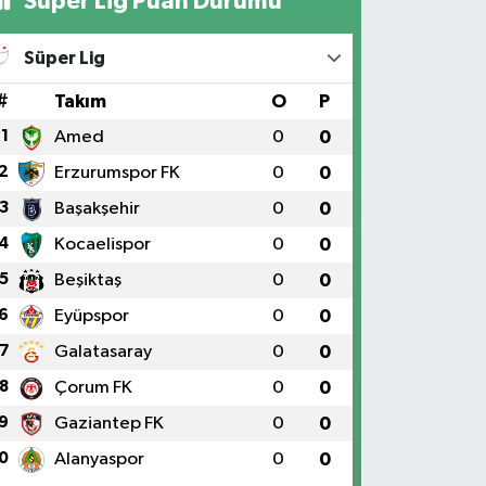
Süper Lig Puan Durumu
Süper Lig
#
Takım
O
P
1
Amed
0
0
2
Erzurumspor FK
0
0
3
Başakşehir
0
0
4
Kocaelispor
0
0
5
Beşiktaş
0
0
6
Eyüpspor
0
0
7
Galatasaray
0
0
8
Çorum FK
0
0
9
Gaziantep FK
0
0
0
Alanyaspor
0
0