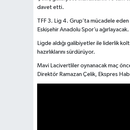
davet etti.
İlçeler
TFF 3. Lig 4. Grup’ta mücadele eden K
Köşe Yazıları
Eskişehir Anadolu Spor’u ağırlayacak.
Ligde aldığı galibiyetler ile liderlik 
Kültür Sanat
hazırlıklarını sürdürüyor.
Kütahya
Mavi Lacivertliler oynanacak maç önc
Magazin
Direktör Ramazan Çelik, Ekspres Hab
Otomobil
Pazarlar
Politika