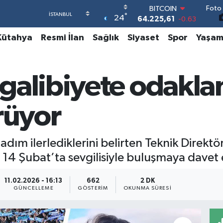
Foto 
DOLAR
°
24
47,6704
0
EURO
Kütahya
Resmi İlan
Sağlık
Siyaset
Spor
Yaşa
55,0406
-0.08
STERLİN
64,2143
0
GRAM ALTIN
galibiyete odakla
6510.40
0.45
BİST100
13.799
70
rüyor
BITCOIN
64.225,61
-0.63
dım ilerlediklerini belirten Teknik Direktö
ı 14 Şubat’ta sevgilisiyle buluşmaya davet e
11.02.2026 - 16:13
662
2 DK
GÜNCELLEME
GÖSTERIM
OKUNMA SÜRESI