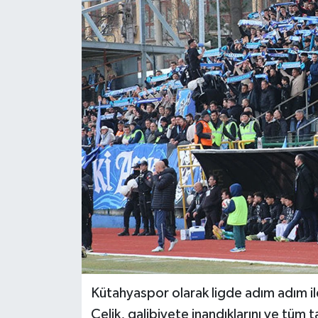
Dünya
Eğitim
Ekonomi
Emet
Foto Galeri
Gediz
Genel
Gündem
Kütahyaspor olarak ligde adım adım il
Çelik, galibiyete inandıklarını ve tüm 
Hisarcık