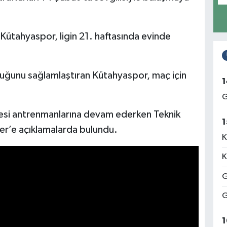
ütahyaspor, ligin 21. haftasında evinde
koltuğunu sağlamlaştıran Kütahyaspor, maç için
1
G
esi antrenmanlarına devam ederken Teknik
1
er’e açıklamalarda bulundu.
K
K
G
G
1