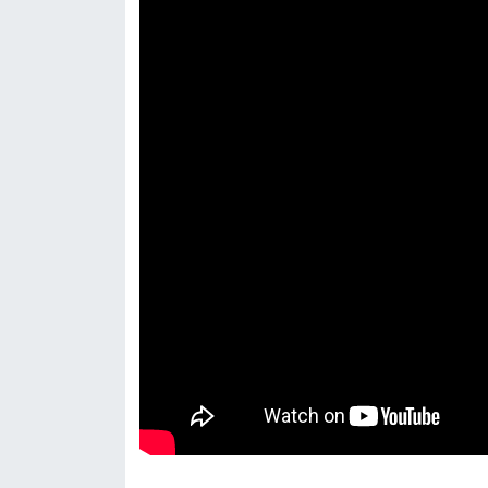
Resmi İlan
Rüya Tabirleri
Sağlık
Şaphane
Simav
Siyaset
Spor
Tavşanlı
Teknoloji