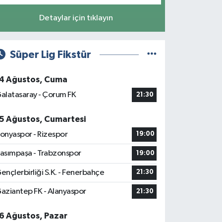
Detaylar için tıklayın
Süper Lig Fikstür
4 Ağustos, Cuma
alatasaray - Çorum FK
21:30
5 Ağustos, Cumartesi
onyaspor - Rizespor
19:00
asımpaşa - Trabzonspor
19:00
ençlerbirliği S.K. - Fenerbahçe
21:30
aziantep FK - Alanyaspor
21:30
6 Ağustos, Pazar