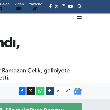
Galeri
Video
Yazarlar
m
ndı,
r Ramazan Çelik, galibiyete
tti.
-
+
A
A