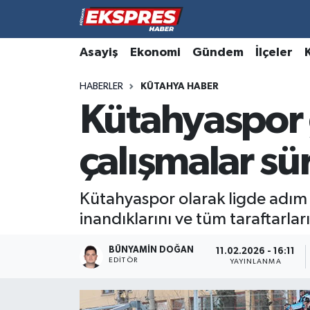
Altıntaş
Hava Durumu
Asayiş
Ekonomi
Gündem
İlçeler
HABERLER
KÜTAHYA HABER
Asayiş
Trafik Durumu
Kütahyaspor 
Aslanapa
Süper Lig Puan Durumu ve Fikstür
çalışmalar sü
Biyografiler
Tüm Manşetler
Bölge
Son Dakika Haberleri
Kütahyaspor olarak ligde adım a
inandıklarını ve tüm taraftarlar
Çavdarhisar
Haber Arşivi
BÜNYAMIN DOĞAN
11.02.2026 - 16:11
EDITÖR
Domaniç
YAYINLANMA
Dumlupınar