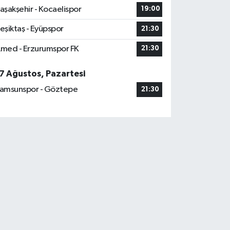
aşakşehir - Kocaelispor
19:00
eşiktaş - Eyüpspor
21:30
med - Erzurumspor FK
21:30
7 Ağustos, Pazartesi
amsunspor - Göztepe
21:30