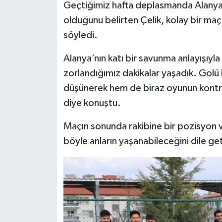
Geçtiğimiz hafta deplasmanda Alanya
Türkiye
olduğunu belirten Çelik, kolay bir maç 
Video Galeri
söyledi.
Alanya’nın katı bir savunma anlayışıyl
Yaşam
zorlandığımız dakikalar yaşadık. Golü
Yemek Tarifleri
düşünerek hem de biraz oyunun kontro
diye konuştu.
Maçın sonunda rakibine bir pozisyon ve
böyle anların yaşanabileceğini dile get