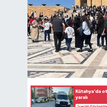
Dünya
Eğitim
Ekonomi
Emet
Foto Galeri
Gediz
Genel
Kütahya’da oto
Gündem
yaralı
Hisarcık
İçeriği Görüntül