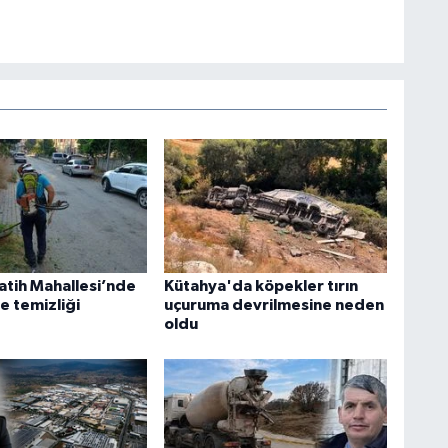
atih Mahallesi’nde
Kütahya'da köpekler tırın
ve temizliği
uçuruma devrilmesine neden
oldu