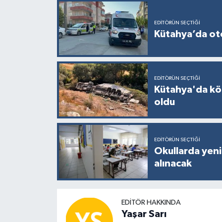
Resmi İlan
EDITÖRÜN SEÇTIĞI
Rüya Tabirleri
Kütahya’da otom
Sağlık
Şaphane
EDITÖRÜN SEÇTIĞI
Kütahya'da kö
oldu
Simav
Siyaset
EDITÖRÜN SEÇTIĞI
Okullarda yeni
Spor
alınacak
Tavşanlı
EDITÖR HAKKINDA
Teknoloji
Yaşar Sarı