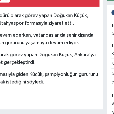
ürü olarak görev yapan Doğukan Küçük,
ütahyaspor formasıyla ziyaret etti.
1
G
evam ederken, vatandaşlar da şehir dışında
un gururunu yaşamaya devam ediyor.
1
K
larak görev yapan Doğukan Küçük, Ankara’ya
et gerçekleştirdi.
K
G
masıyla giden Küçük, şampiyonluğun gururunu
k istediğini söyledi.
G
1
B
B