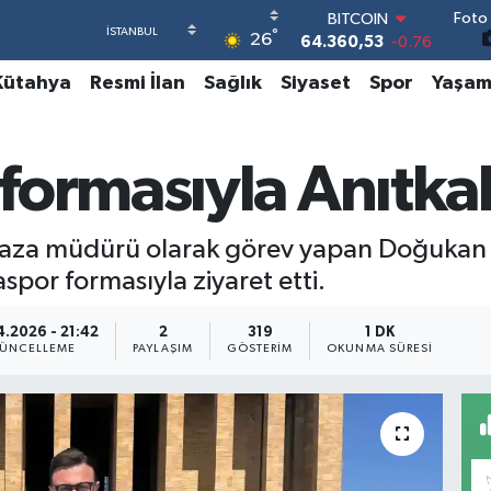
Foto 
BITCOIN
°
26
64.360,53
-0.76
DOLAR
Kütahya
Resmi İlan
Sağlık
Siyaset
Spor
Yaşa
47,7069
0.17
EURO
55,0265
0.01
STERLİN
ormasıyla Anıtkabi
64,1897
0.02
GRAM ALTIN
6574.81
1.44
za müdürü olarak görev yapan Doğukan K
BİST100
13.887
64
spor formasıyla ziyaret etti.
4.2026 - 21:42
2
319
1 DK
ÜNCELLEME
PAYLAŞIM
GÖSTERIM
OKUNMA SÜRESI