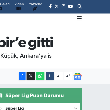
Galeri
Video
Yazarlar
m
r’e gitti
üçük, Ankara’ya iş
-
+
A
A
Süper Lig Puan Durumu
Süper Lig