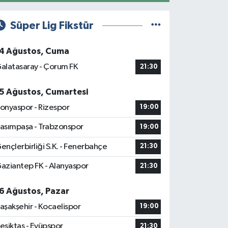
Süper Lig Fikstür
4 Ağustos, Cuma
alatasaray - Çorum FK
21:30
5 Ağustos, Cumartesi
onyaspor - Rizespor
19:00
asımpaşa - Trabzonspor
19:00
ençlerbirliği S.K. - Fenerbahçe
21:30
aziantep FK - Alanyaspor
21:30
6 Ağustos, Pazar
aşakşehir - Kocaelispor
19:00
eşiktaş - Eyüpspor
21:30