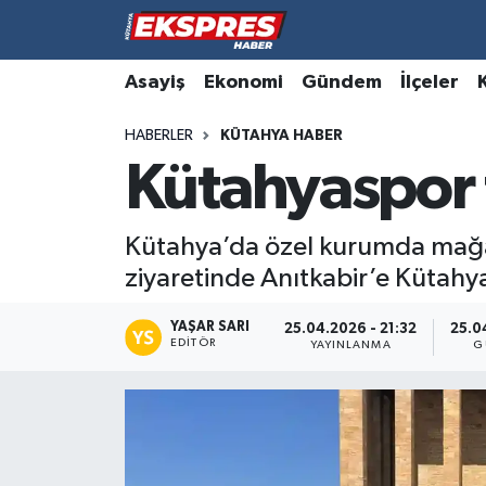
Altıntaş
Hava Durumu
Asayiş
Ekonomi
Gündem
İlçeler
HABERLER
KÜTAHYA HABER
Asayiş
Trafik Durumu
Kütahyaspor f
Aslanapa
Süper Lig Puan Durumu ve Fikstür
Kütahya’da özel kurumda mağa
Biyografiler
Tüm Manşetler
ziyaretinde Anıtkabir’e Kütahya
Bölge
Son Dakika Haberleri
YAŞAR SARI
25.04.2026 - 21:32
25.0
EDITÖR
YAYINLANMA
G
Çavdarhisar
Haber Arşivi
Domaniç
Dumlupınar