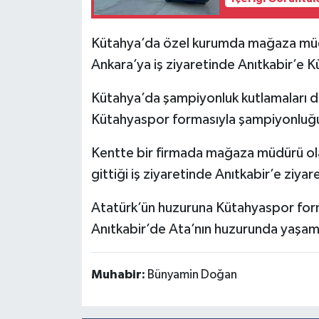
İlçeler
Kütahya’da özel kurumda mağaza müd
Ankara’ya iş ziyaretinde Anıtkabir’e K
Köşe Yazıları
Kütahya’da şampiyonluk kutlamaları d
Kültür Sanat
Kütahyaspor formasıyla şampiyonluğ
Kütahya
Kentte bir firmada mağaza müdürü o
gittiği iş ziyaretinde Anıtkabir’e ziyar
Magazin
Atatürk’ün huzuruna Kütahyaspor for
Otomobil
Anıtkabir’de Ata’nın huzurunda yaşama
Pazarlar
Muhabir:
Bünyamin Doğan
Politika