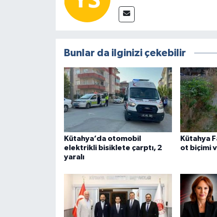
Türkiye
Video Galeri
Bunlar da ilginizi çekebilir
Yaşam
Yemek Tarifleri
Kütahya’da otomobil
Kütahya F
elektrikli bisiklete çarptı, 2
ot biçimi 
yaralı