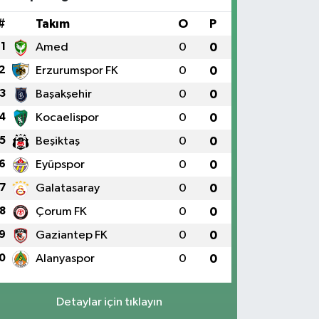
#
Takım
O
P
1
Amed
0
0
2
Erzurumspor FK
0
0
3
Başakşehir
0
0
4
Kocaelispor
0
0
5
Beşiktaş
0
0
6
Eyüpspor
0
0
7
Galatasaray
0
0
8
Çorum FK
0
0
9
Gaziantep FK
0
0
0
Alanyaspor
0
0
Detaylar için tıklayın