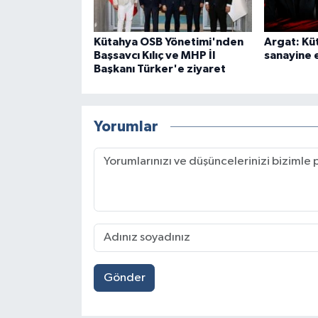
Kütahya OSB Yönetimi'nden
Argat: Kü
Başsavcı Kılıç ve MHP İl
sanayine 
Başkanı Türker'e ziyaret
Yorumlar
Gönder