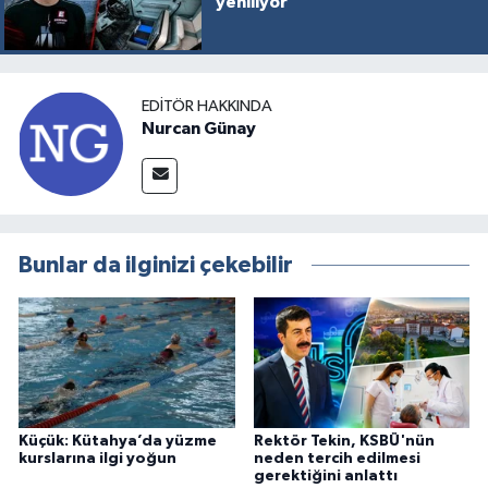
yeniliyor
EDITÖR HAKKINDA
Nurcan Günay
Bunlar da ilginizi çekebilir
Küçük: Kütahya’da yüzme
Rektör Tekin, KSBÜ'nün
kurslarına ilgi yoğun
neden tercih edilmesi
gerektiğini anlattı