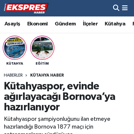
Altıntaş
Hava Durumu
Asayiş
Ekonomi
Gündem
İlçeler
Kütahya
Asayiş
Trafik Durumu
Aslanapa
Süper Lig Puan Durumu ve Fikstür
KÜTAHYA
EĞITIM
Biyografiler
Tüm Manşetler
HABERLER
KÜTAHYA HABER
Bölge
Son Dakika Haberleri
Kütahyaspor, evinde
ağırlayacağı Bornova’ya
Çavdarhisar
Haber Arşivi
hazırlanıyor
Domaniç
Kütahyaspor şampiyonluğunu ilan etmeye
hazırlandığı Bornova 1877 maçı için
Dumlupınar