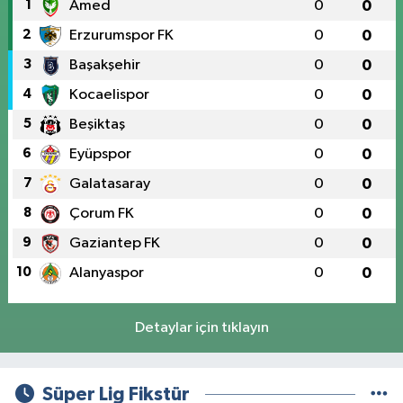
1
Amed
0
0
2
Erzurumspor FK
0
0
3
Başakşehir
0
0
4
Kocaelispor
0
0
5
Beşiktaş
0
0
6
Eyüpspor
0
0
7
Galatasaray
0
0
8
Çorum FK
0
0
9
Gaziantep FK
0
0
10
Alanyaspor
0
0
Detaylar için tıklayın
Süper Lig Fikstür