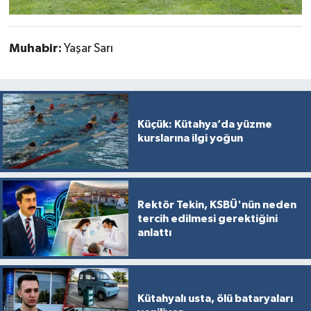
Muhabir:
Yaşar Sarı
Küçük: Kütahya’da yüzme
kurslarına ilgi yoğun
Rektör Tekin, KSBÜ'nün neden
tercih edilmesi gerektiğini
anlattı
Kütahyalı usta, ölü bataryaları