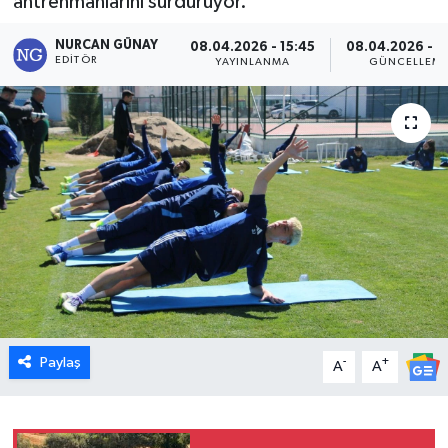
antrenmanlarını sürdürüyor.
Dünya
NURCAN GÜNAY
08.04.2026 - 15:45
08.04.2026 - 1
EDITÖR
YAYINLANMA
GÜNCELLEM
Eğitim
Ekonomi
Emet
Foto Galeri
Gediz
Genel
Paylaş
-
+
A
A
Gündem
Hisarcık