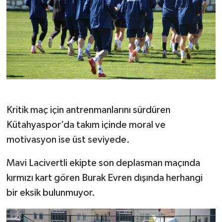
Resmi İlan
Rüya Tabirleri
Sağlık
Şaphane
Simav
Kritik maç için antrenmanlarını sürdüren
Kütahyaspor’da takım içinde moral ve
Siyaset
motivasyon ise üst seviyede.
Spor
Mavi Lacivertli ekipte son deplasman maçında
kırmızı kart gören Burak Evren dışında herhangi
Tavşanlı
bir eksik bulunmuyor.
Teknoloji