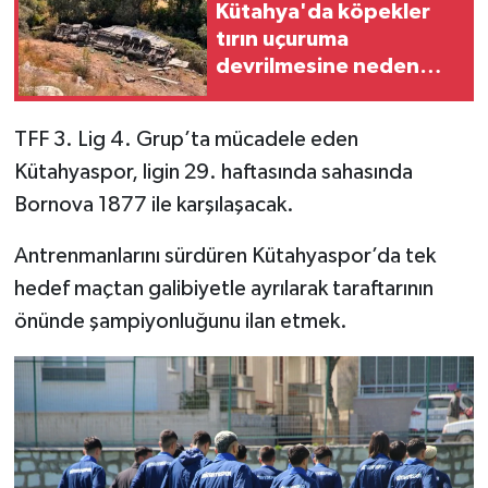
Kütahya'da köpekler
tırın uçuruma
İlçeler
devrilmesine neden
oldu
Köşe Yazıları
TFF 3. Lig 4. Grup’ta mücadele eden
Kültür Sanat
Kütahyaspor, ligin 29. haftasında sahasında
Bornova 1877 ile karşılaşacak.
Kütahya
Antrenmanlarını sürdüren Kütahyaspor’da tek
Magazin
hedef maçtan galibiyetle ayrılarak taraftarının
önünde şampiyonluğunu ilan etmek.
Otomobil
Pazarlar
Politika