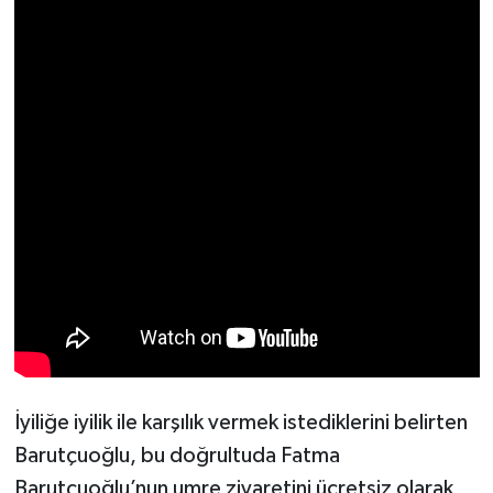
Türkiye
Video Galeri
Yaşam
Yemek Tarifleri
İyiliğe iyilik ile karşılık vermek istediklerini belirten
Barutçuoğlu, bu doğrultuda Fatma
Barutçuoğlu’nun umre ziyaretini ücretsiz olarak