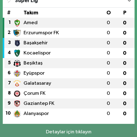
Süper Lig
#
Takım
O
P
1
Amed
0
0
2
Erzurumspor FK
0
0
3
Başakşehir
0
0
4
Kocaelispor
0
0
5
Beşiktaş
0
0
6
Eyüpspor
0
0
7
Galatasaray
0
0
8
Çorum FK
0
0
9
Gaziantep FK
0
0
10
Alanyaspor
0
0
Detaylar için tıklayın