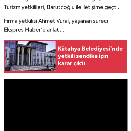
Resmi İlan
Turizm yetkilileri, Barutçoğlu ile iletişime geçti.
Rüya Tabirleri
Firma yetkilisi Ahmet Vural, yaşanan süreci
Ekspres Haber’e anlattı.
Sağlık
Şaphane
Kütahya Belediyesi’nde
yetkili sendika için
Simav
karar çıktı
Siyaset
Spor
Tavşanlı
Teknoloji