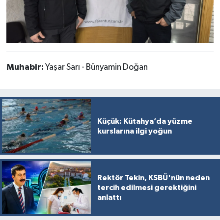
Muhabir:
Yaşar Sarı - Bünyamin Doğan
Küçük: Kütahya’da yüzme
kurslarına ilgi yoğun
Rektör Tekin, KSBÜ'nün neden
tercih edilmesi gerektiğini
anlattı