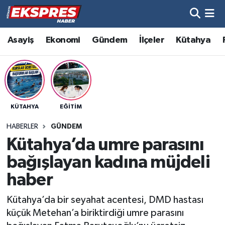
Altıntaş
Hava Durumu
Asayiş
Ekonomi
Gündem
İlçeler
Kütahya
Asayiş
Trafik Durumu
Aslanapa
Süper Lig Puan Durumu ve Fikstür
KÜTAHYA
EĞITIM
Biyografiler
Tüm Manşetler
HABERLER
GÜNDEM
Bölge
Son Dakika Haberleri
Kütahya’da umre parasını
bağışlayan kadına müjdeli
Çavdarhisar
Haber Arşivi
haber
Domaniç
Kütahya’da bir seyahat acentesi, DMD hastası
küçük Metehan’a biriktirdiği umre parasını
Dumlupınar