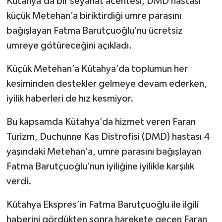
Kütahya’da bir seyahat acentesi, DMD hastası
küçük Metehan’a biriktirdiği umre parasını
İlçeler
bağışlayan Fatma Barutçuoğlu’nu ücretsiz
umreye götüreceğini açıkladı.
Köşe Yazıları
Küçük Metehan’a Kütahya’da toplumun her
Kültür Sanat
kesiminden destekler gelmeye devam ederken,
iyilik haberleri de hız kesmiyor.
Kütahya
Bu kapsamda Kütahya’da hizmet veren Faran
Magazin
Turizm, Duchunne Kas Distrofisi (DMD) hastası 4
Otomobil
yaşındaki Metehan’a, umre parasını bağışlayan
Fatma Barutçuoğlu’nun iyiliğine iyilikle karşılık
Pazarlar
verdi.
Politika
Kütahya Ekspres’in Fatma Barutçuoğlu ile ilgili
haberini gördükten sonra harekete geçen Faran