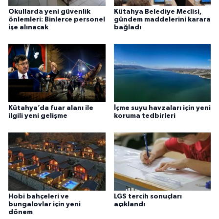
Okullarda yeni güvenlik
Kütahya Belediye Meclisi,
önlemleri: Binlerce personel
gündem maddelerini karara
işe alınacak
bağladı
Kütahya’da fuar alanı ile
İçme suyu havzaları için yeni
ilgili yeni gelişme
koruma tedbirleri
Hobi bahçeleri ve
LGS tercih sonuçları
bungalovlar için yeni
açıklandı
dönem