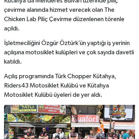
Kütahya’da Menderes Bulvarı üzerinde piliç
çevirme alanında hizmet verecek olan The
İlçeler
Chicken Lab Piliç Çevirme düzenlenen törenle
açıldı.
Köşe Yazıları
İşletmeciliğini Özgür Öztürk’ün yaptığı iş yerinin
Kültür Sanat
açılışına motosiklet kulüpleri ve çok sayıda davetli
katıldı.
Kütahya
Açılış programında Türk Chopper Kütahya,
Magazin
Riders43 Motosiklet Kulübü ve Kütahya
Otomobil
Motosiklet Kulübü üyeleri de yer aldı.
Pazarlar
Politika