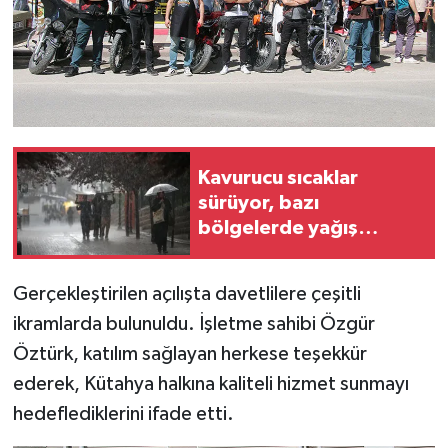
Resmi İlan
Rüya Tabirleri
Sağlık
Şaphane
Kavurucu sıcaklar
sürüyor, bazı
Simav
bölgelerde yağış
bekleniyor
Siyaset
Gerçekleştirilen açılışta davetlilere çeşitli
Spor
ikramlarda bulunuldu. İşletme sahibi Özgür
Öztürk, katılım sağlayan herkese teşekkür
Tavşanlı
ederek, Kütahya halkına kaliteli hizmet sunmayı
hedeflediklerini ifade etti.
Teknoloji