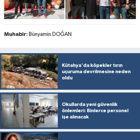
Muhabir:
Bünyamin DOĞAN
Kütahya'da köpekler tırın
uçuruma devrilmesine neden
oldu
Okullarda yeni güvenlik
önlemleri: Binlerce personel
işe alınacak