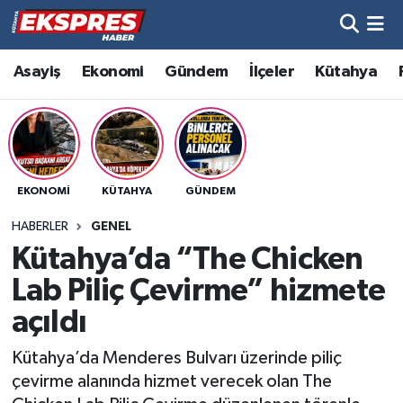
Altıntaş
Hava Durumu
Asayiş
Ekonomi
Gündem
İlçeler
Kütahya
Asayiş
Trafik Durumu
Aslanapa
Süper Lig Puan Durumu ve Fikstür
EKONOMI
KÜTAHYA
GÜNDEM
Biyografiler
Tüm Manşetler
HABERLER
GENEL
Bölge
Son Dakika Haberleri
Kütahya’da “The Chicken
Lab Piliç Çevirme” hizmete
Çavdarhisar
Haber Arşivi
açıldı
Domaniç
Kütahya’da Menderes Bulvarı üzerinde piliç
çevirme alanında hizmet verecek olan The
Dumlupınar