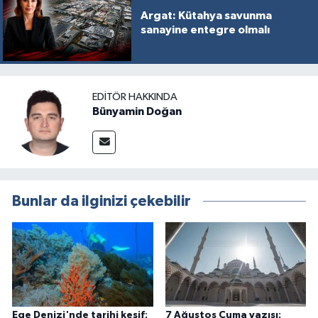
Argat: Kütahya savunma
sanayine entegre olmalı
EDITÖR HAKKINDA
Bünyamin Doğan
Bunlar da ilginizi çekebilir
Ege Denizi'nde tarihi keşif:
7 Ağustos Cuma yazısı: