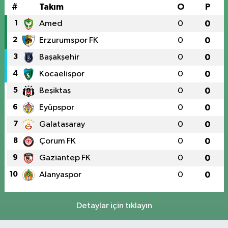
#
Takım
O
P
1
Amed
0
0
2
Erzurumspor FK
0
0
3
Başakşehir
0
0
4
Kocaelispor
0
0
5
Beşiktaş
0
0
6
Eyüpspor
0
0
7
Galatasaray
0
0
8
Çorum FK
0
0
9
Gaziantep FK
0
0
10
Alanyaspor
0
0
Detaylar için tıklayın