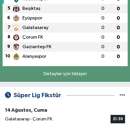
5
Beşiktaş
0
0
6
Eyüpspor
0
0
7
Galatasaray
0
0
8
Çorum FK
0
0
9
Gaziantep FK
0
0
10
Alanyaspor
0
0
Detaylar için tıklayın
Süper Lig Fikstür
14 Ağustos, Cuma
Galatasaray - Çorum FK
21:30