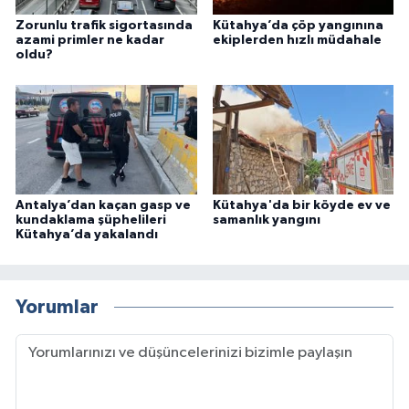
Zorunlu trafik sigortasında
Kütahya’da çöp yangınına
azami primler ne kadar
ekiplerden hızlı müdahale
oldu?
Antalya’dan kaçan gasp ve
Kütahya'da bir köyde ev ve
kundaklama şüphelileri
samanlık yangını
Kütahya’da yakalandı
Yorumlar