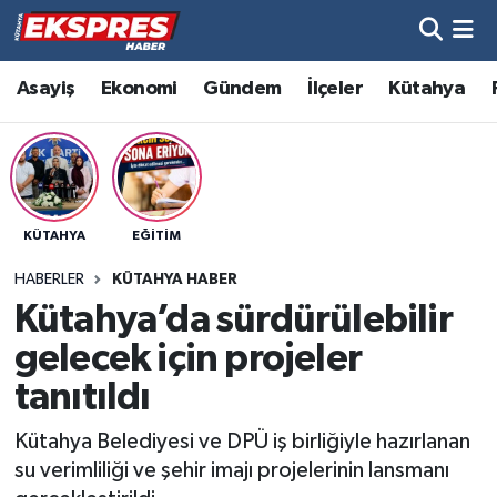
Altıntaş
Hava Durumu
Asayiş
Ekonomi
Gündem
İlçeler
Kütahya
Asayiş
Trafik Durumu
Aslanapa
Süper Lig Puan Durumu ve Fikstür
KÜTAHYA
EĞITIM
Biyografiler
Tüm Manşetler
HABERLER
KÜTAHYA HABER
Bölge
Son Dakika Haberleri
Kütahya’da sürdürülebilir
gelecek için projeler
Çavdarhisar
Haber Arşivi
tanıtıldı
Domaniç
Kütahya Belediyesi ve DPÜ iş birliğiyle hazırlanan
su verimliliği ve şehir imajı projelerinin lansmanı
Dumlupınar