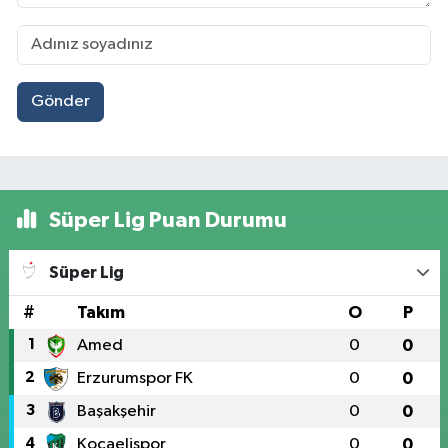
Gönder
Süper Lig Puan Durumu
Süper Lig
#
Takım
O
P
1
Amed
0
0
2
Erzurumspor FK
0
0
3
Başakşehir
0
0
4
Kocaelispor
0
0