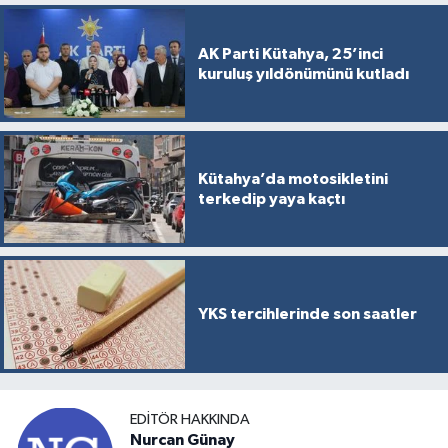
AK Parti Kütahya, 25’inci
kuruluş yıldönümünü kutladı
Kütahya’da motosikletini
terkedip yaya kaçtı
YKS tercihlerinde son saatler
EDITÖR HAKKINDA
Nurcan Günay