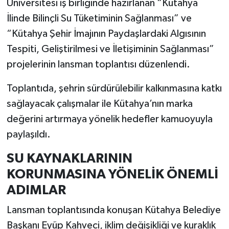
Üniversitesi iş birliğinde hazırlanan “Kütahya
İlinde Bilinçli Su Tüketiminin Sağlanması” ve
İlçeler
“Kütahya Şehir İmajının Paydaşlardaki Algısının
Tespiti, Geliştirilmesi ve İletişiminin Sağlanması”
Köşe Yazıları
projelerinin lansman toplantısı düzenlendi.
Kültür Sanat
Toplantıda, şehrin sürdürülebilir kalkınmasına katkı
Kütahya
sağlayacak çalışmalar ile Kütahya’nın marka
değerini artırmaya yönelik hedefler kamuoyuyla
Magazin
paylaşıldı.
Otomobil
SU KAYNAKLARININ
KORUNMASINA YÖNELİK ÖNEMLİ
Pazarlar
ADIMLAR
Politika
Lansman toplantısında konuşan Kütahya Belediye
Başkanı Eyüp Kahveci, iklim değişikliği ve kuraklık