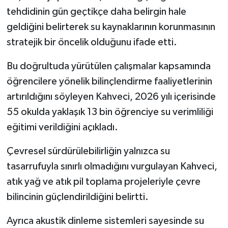
Resmi İlan
tehdidinin gün geçtikçe daha belirgin hale
geldiğini belirterek su kaynaklarının korunmasının
Rüya Tabirleri
stratejik bir öncelik olduğunu ifade etti.
Sağlık
Bu doğrultuda yürütülen çalışmalar kapsamında
öğrencilere yönelik bilinçlendirme faaliyetlerinin
Şaphane
artırıldığını söyleyen Kahveci, 2026 yılı içerisinde
Simav
55 okulda yaklaşık 13 bin öğrenciye su verimliliği
eğitimi verildiğini açıkladı.
Siyaset
Çevresel sürdürülebilirliğin yalnızca su
Spor
tasarrufuyla sınırlı olmadığını vurgulayan Kahveci,
atık yağ ve atık pil toplama projeleriyle çevre
Tavşanlı
bilincinin güçlendirildiğini belirtti.
Teknoloji
Ayrıca akustik dinleme sistemleri sayesinde su