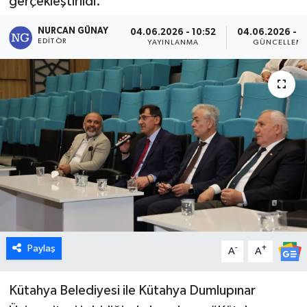
gerçekleştirildi.
Dünya
NURCAN GÜNAY
04.06.2026 - 10:52
04.06.2026 - 1
EDITÖR
YAYINLANMA
GÜNCELLEM
Eğitim
Ekonomi
Emet
Foto Galeri
Gediz
Genel
Paylaş
-
+
A
A
Gündem
Kütahya Belediyesi ile Kütahya Dumlupınar
Hisarcık