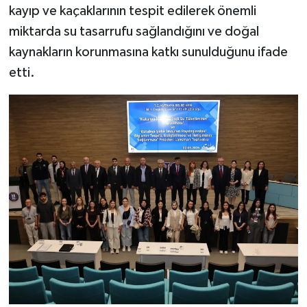
kayıp ve kaçaklarının tespit edilerek önemli
Türkiye
miktarda su tasarrufu sağlandığını ve doğal
Video Galeri
kaynakların korunmasına katkı sunulduğunu ifade
etti.
Yaşam
Yemek Tarifleri