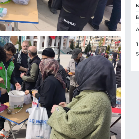
B
B
A
1
S