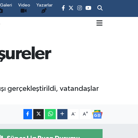
Galeri
Video
Yazarlar
m
şureler
 gerçekleştirildi, vatandaşlar
-
+
A
A