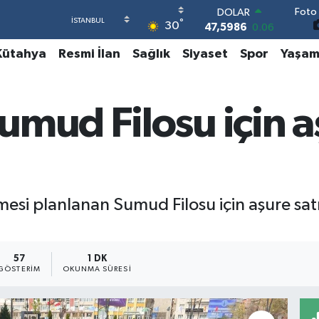
Foto 
EURO
°
30
55,0700
0.1
STERLİN
Kütahya
Resmi İlan
Sağlık
Siyaset
Spor
Yaşa
64,2438
0.21
GRAM ALTIN
6513.94
0.32
BİST100
mud Filosu için a
13.768
48
BITCOIN
64.602,05
0.69
DOLAR
47,5986
0.06
i planlanan Sumud Filosu için aşure satışı
57
1 DK
GÖSTERIM
OKUNMA SÜRESI