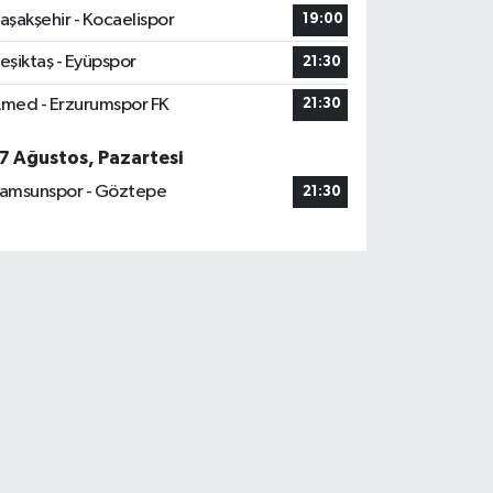
aşakşehir - Kocaelispor
19:00
eşiktaş - Eyüpspor
21:30
med - Erzurumspor FK
21:30
7 Ağustos, Pazartesi
amsunspor - Göztepe
21:30