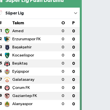
Süper Lig Puan Durumu
Süper Lig
#
Takım
O
P
1
Amed
0
0
2
Erzurumspor FK
0
0
3
Başakşehir
0
0
4
Kocaelispor
0
0
5
Beşiktaş
0
0
6
Eyüpspor
0
0
7
Galatasaray
0
0
8
Çorum FK
0
0
9
Gaziantep FK
0
0
0
Alanyaspor
0
0