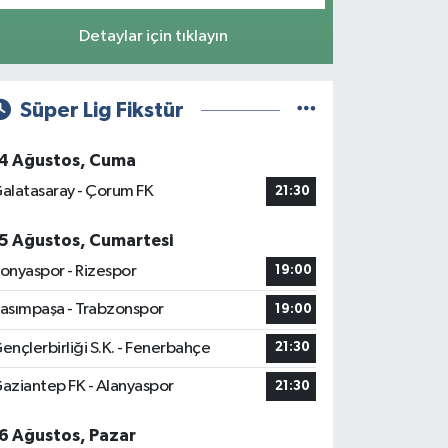
Detaylar için tıklayın
Süper Lig Fikstür
4 Ağustos, Cuma
alatasaray - Çorum FK
21:30
5 Ağustos, Cumartesi
onyaspor - Rizespor
19:00
asımpaşa - Trabzonspor
19:00
ençlerbirliği S.K. - Fenerbahçe
21:30
aziantep FK - Alanyaspor
21:30
6 Ağustos, Pazar