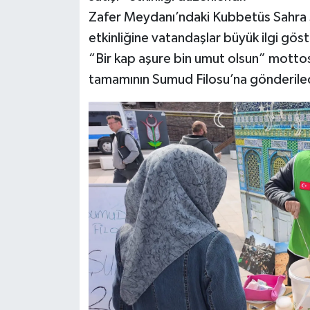
Zafer Meydanı’ndaki Kubbetüs Sahra s
İlçeler
etkinliğine vatandaşlar büyük ilgi göst
“Bir kap aşure bin umut olsun” mottosu
Köşe Yazıları
tamamının Sumud Filosu’na gönderilece
Kültür Sanat
Kütahya
Magazin
Otomobil
Pazarlar
Politika