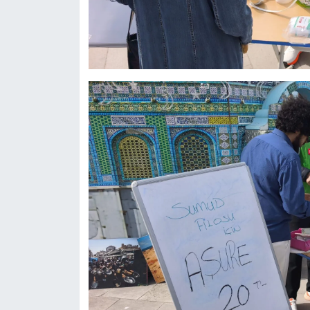
Resmi İlan
Rüya Tabirleri
Sağlık
Şaphane
Simav
Siyaset
Spor
Tavşanlı
Teknoloji