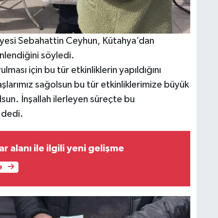
yesi Sebahattin Ceyhun, Kütahya’dan
nlendiğini söyledi.
ulması için bu tür etkinliklerin yapıldığını
arımız sağolsun bu tür etkinliklerimize büyük
lsun. İnşallah ilerleyen süreçte bu
 dedi.
 alanı ile ilgili yeni gelişme
e