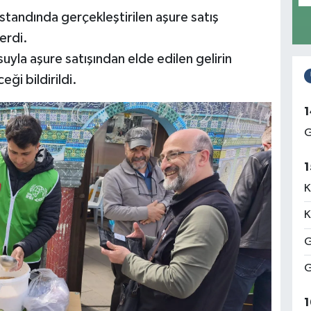
tandında gerçekleştirilen aşure satış
erdi.
yla aşure satışından elde edilen gelirin
ği bildirildi.
1
G
1
K
K
G
G
1