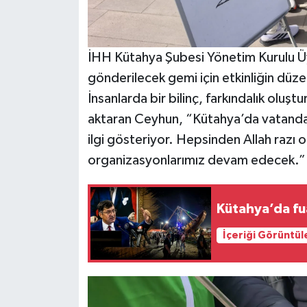
Türkiye
Video Galeri
İHH Kütahya Şubesi Yönetim Kurulu Ü
gönderilecek gemi için etkinliğin düze
Yaşam
İnsanlarda bir bilinç, farkındalık oluştur
Yemek Tarifleri
aktaran Ceyhun, “Kütahya’da vatandaşl
ilgi gösteriyor. Hepsinden Allah razı o
organizasyonlarımız devam edecek.”
Kütahya’da fuar
İçeriği Görüntül