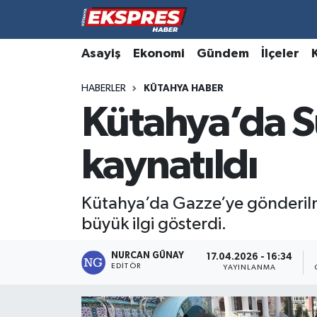
Altıntaş
Hava Durumu
Asayiş
Ekonomi
Gündem
İlçeler
HABERLER
KÜTAHYA HABER
Asayiş
Trafik Durumu
Kütahya’da Su
Aslanapa
Süper Lig Puan Durumu ve Fikstür
kaynatıldı
Biyografiler
Tüm Manşetler
Bölge
Son Dakika Haberleri
Kütahya’da Gazze’ye gönderilmes
büyük ilgi gösterdi.
Çavdarhisar
Haber Arşivi
NURCAN GÜNAY
17.04.2026 - 16:34
EDITÖR
Domaniç
YAYINLANMA
Dumlupınar