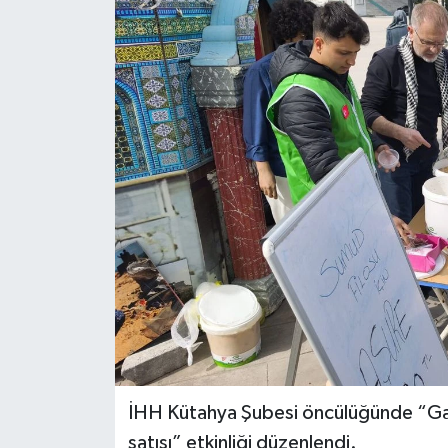
Dünya
Eğitim
Ekonomi
Emet
Foto Galeri
Gediz
Genel
Gündem
İHH Kütahya Şubesi öncülüğünde “Gaz
satışı” etkinliği düzenlendi.
Hisarcık