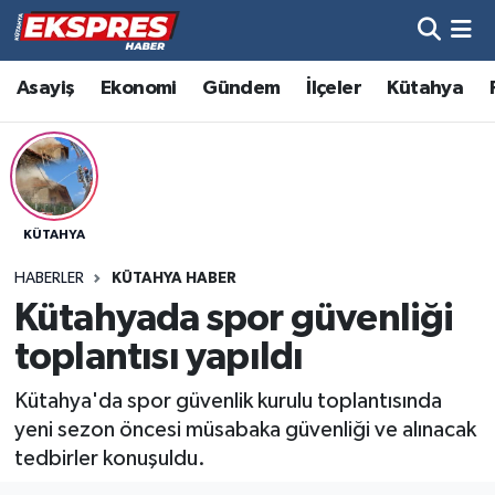
Altıntaş
Hava Durumu
Asayiş
Ekonomi
Gündem
İlçeler
Kütahya
Asayiş
Trafik Durumu
Aslanapa
Süper Lig Puan Durumu ve Fikstür
KÜTAHYA
Biyografiler
Tüm Manşetler
HABERLER
KÜTAHYA HABER
Bölge
Son Dakika Haberleri
Kütahyada spor güvenliği
toplantısı yapıldı
Çavdarhisar
Haber Arşivi
Kütahya'da spor güvenlik kurulu toplantısında
Domaniç
yeni sezon öncesi müsabaka güvenliği ve alınacak
tedbirler konuşuldu.
Dumlupınar