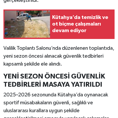
gerçekleştirildi.
İlçeler
Kütahya’da temizlik ve
ot biçme çalışmaları
Köşe Yazıları
devam ediyor
Kültür Sanat
Valilik Toplantı Salonu’nda düzenlenen toplantıda,
Kütahya
yeni sezon öncesi alınacak güvenlik tedbirleri
kapsamlı şekilde ele alındı.
Magazin
YENİ SEZON ÖNCESİ GÜVENLİK
Otomobil
TEDBİRLERİ MASAYA YATIRILDI
Pazarlar
2025–2026 sezonunda Kütahya’da oynanacak
sportif müsabakaların güvenli, sağlıklı ve
Politika
uluslararası kurallara uygun şekilde