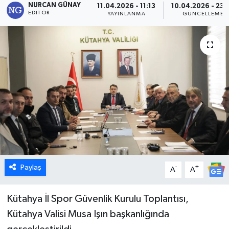
NURCAN GÜNAY
11.04.2026 - 11:13
10.04.2026 - 23:
EDITÖR
YAYINLANMA
GÜNCELLEME
Dünya
Eğitim
Ekonomi
Emet
Foto Galeri
Gediz
Paylaş
-
+
A
A
Genel
Kütahya İl Spor Güvenlik Kurulu Toplantısı,
Gündem
Kütahya Valisi Musa Işın başkanlığında
Hisarcık