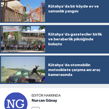
Kütahya'da bir köyde ev ve
samanlık yangını
Kütahya'da gazeteciler birlik
ve beraberlik pikniğinde
buluştu
Kütahya'da otomobilin
motosiklete çarpma anı araç
kamerasında
EDITÖR HAKKINDA
Nurcan Günay