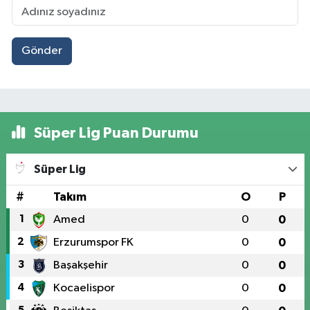
Gönder
Süper Lig Puan Durumu
Süper Lig
#
Takım
O
P
1
Amed
0
0
2
Erzurumspor FK
0
0
3
Başakşehir
0
0
4
Kocaelispor
0
0