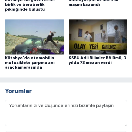
Kütahya'da gazeteciler
Kütahyaspor ilk hazırlık
birlik ve beraberlik
maçını kazandı
pikniğinde buluştu
Kütahya'da otomobilin
KSBÜ Adli Bilimler Bölümü, 3
motosiklete çarpma anı
yılda 73 mezun verdi
araç kamerasında
Yorumlar