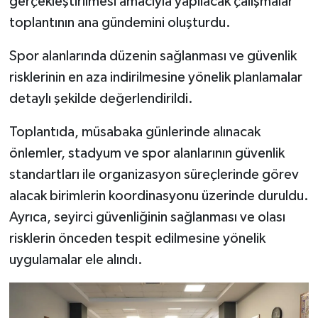
gerçekleştirilmesi amacıyla yapılacak çalışmalar
Resmi İlan
toplantının ana gündemini oluşturdu.
Rüya Tabirleri
Spor alanlarında düzenin sağlanması ve güvenlik
risklerinin en aza indirilmesine yönelik planlamalar
Sağlık
detaylı şekilde değerlendirildi.
Şaphane
Toplantıda, müsabaka günlerinde alınacak
Simav
önlemler, stadyum ve spor alanlarının güvenlik
standartları ile organizasyon süreçlerinde görev
Siyaset
alacak birimlerin koordinasyonu üzerinde duruldu.
Ayrıca, seyirci güvenliğinin sağlanması ve olası
Spor
risklerin önceden tespit edilmesine yönelik
Tavşanlı
uygulamalar ele alındı.
Teknoloji