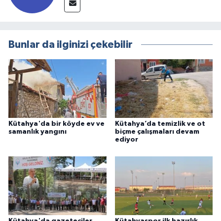
Bunlar da ilginizi çekebilir
Kütahya'da bir köyde ev ve
Kütahya’da temizlik ve ot
samanlık yangını
biçme çalışmaları devam
ediyor