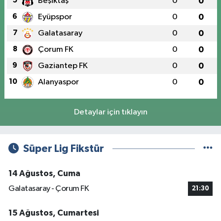
5
Beşiktaş
0
0
6
Eyüpspor
0
0
7
Galatasaray
0
0
8
Çorum FK
0
0
9
Gaziantep FK
0
0
10
Alanyaspor
0
0
Detaylar için tıklayın
Süper Lig Fikstür
14 Ağustos, Cuma
Galatasaray - Çorum FK
21:30
15 Ağustos, Cumartesi