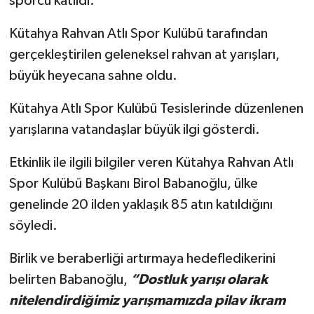
sporcu katıldı.
Kütahya Rahvan Atlı Spor Kulübü tarafından
İlçeler
gerçekleştirilen geleneksel rahvan at yarışları,
Köşe Yazıları
büyük heyecana sahne oldu.
Kültür Sanat
Kütahya Atlı Spor Kulübü Tesislerinde düzenlenen
yarışlarına vatandaşlar büyük ilgi gösterdi.
Kütahya
Etkinlik ile ilgili bilgiler veren Kütahya Rahvan Atlı
Magazin
Spor Kulübü Başkanı Birol Babanoğlu, ülke
genelinde 20 ilden yaklaşık 85 atın katıldığını
Otomobil
söyledi.
Pazarlar
Birlik ve beraberliği artırmaya hedefledikerini
belirten Babanoğlu,
“Dostluk yarışı olarak
Politika
nitelendirdiğimiz yarışmamızda pilav ikram