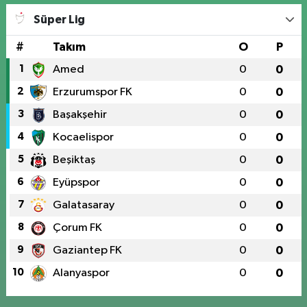
Süper Lig
#
Takım
O
P
1
Amed
0
0
2
Erzurumspor FK
0
0
3
Başakşehir
0
0
4
Kocaelispor
0
0
5
Beşiktaş
0
0
6
Eyüpspor
0
0
7
Galatasaray
0
0
8
Çorum FK
0
0
9
Gaziantep FK
0
0
10
Alanyaspor
0
0