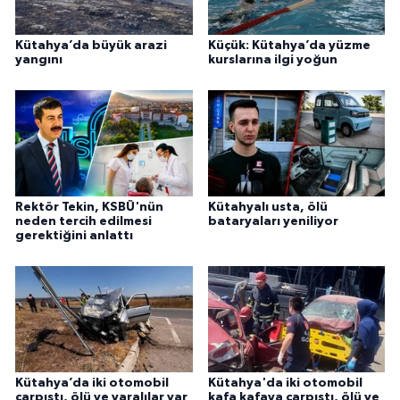
Kütahya’da büyük arazi
Küçük: Kütahya’da yüzme
yangını
kurslarına ilgi yoğun
Rektör Tekin, KSBÜ'nün
Kütahyalı usta, ölü
neden tercih edilmesi
bataryaları yeniliyor
gerektiğini anlattı
Kütahya’da iki otomobil
Kütahya'da iki otomobil
çarpıştı, ölü ve yaralılar var
kafa kafaya çarpıştı, ölü ve