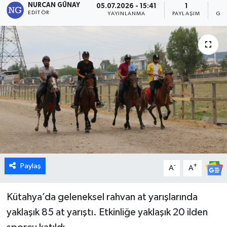
NURCAN GÜNAY
05.07.2026 - 15:41
1
EDITÖR
YAYINLANMA
PAYLAŞIM
GÖ
Dünya
Eğitim
Ekonomi
Emet
Foto Galeri
Gediz
Paylaş
-
+
A
A
Genel
Kütahya’da geleneksel rahvan at yarışlarında
Gündem
yaklaşık 85 at yarıştı. Etkinliğe yaklaşık 20 ilden
Hisarcık