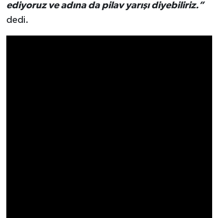
Resmi İlan
ediyoruz ve adına da pilav yarışı diyebiliriz.”
dedi.
Rüya Tabirleri
Sağlık
Şaphane
Simav
Siyaset
Spor
Tavşanlı
Teknoloji