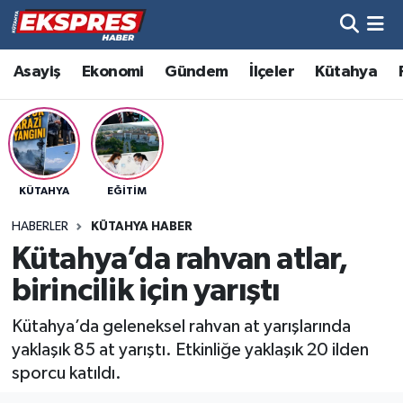
Altıntaş
Hava Durumu
Asayiş
Ekonomi
Gündem
İlçeler
Kütahya
Asayiş
Trafik Durumu
Aslanapa
Süper Lig Puan Durumu ve Fikstür
KÜTAHYA
EĞITIM
Biyografiler
Tüm Manşetler
HABERLER
KÜTAHYA HABER
Bölge
Son Dakika Haberleri
Kütahya’da rahvan atlar,
birincilik için yarıştı
Çavdarhisar
Haber Arşivi
Kütahya’da geleneksel rahvan at yarışlarında
Domaniç
yaklaşık 85 at yarıştı. Etkinliğe yaklaşık 20 ilden
sporcu katıldı.
Dumlupınar