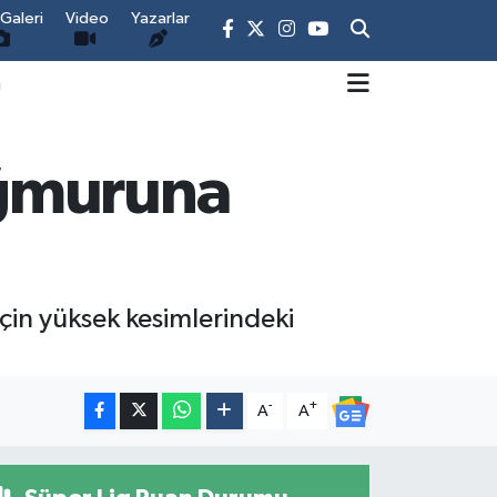
Galeri
Video
Yazarlar
m
ağmuruna
in yüksek kesimlerindeki
-
+
A
A