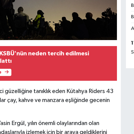
B
B
A
1
S
 KSBÜ'nün neden tercih edilmesi
lattı
e
 güzelliğine tanıklık eden Kütahya Riders 43
lar çay, kahve ve manzara eşliğinde gecenin
in Ergül, yılın önemli olaylarından olan
larıyla izlemek için bir araya geldiklerini