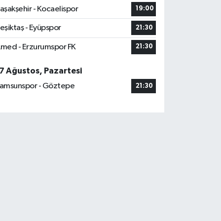
aşakşehir - Kocaelispor
19:00
eşiktaş - Eyüpspor
21:30
med - Erzurumspor FK
21:30
7 Ağustos, Pazartesi
amsunspor - Göztepe
21:30