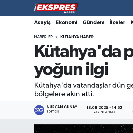
Altıntaş
Hava Durumu
Asayiş
Ekonomi
Gündem
İlçeler
HABERLER
KÜTAHYA HABER
Asayiş
Trafik Durumu
Kütahya'da 
Aslanapa
Süper Lig Puan Durumu ve Fikstür
yoğun ilgi
Biyografiler
Tüm Manşetler
Bölge
Son Dakika Haberleri
Kütahya'da vatandaşlar dün ge
bölgelere akın etti.
Çavdarhisar
Haber Arşivi
NURCAN GÜNAY
13.08.2025 - 14:52
EDITÖR
Domaniç
YAYINLANMA
Dumlupınar