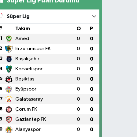
Süper Lig Puan Durumu
Süper Lig
#
Takım
O
P
1
Amed
0
0
2
Erzurumspor FK
0
0
3
Başakşehir
0
0
4
Kocaelispor
0
0
5
Beşiktaş
0
0
6
Eyüpspor
0
0
7
Galatasaray
0
0
8
Çorum FK
0
0
9
Gaziantep FK
0
0
0
Alanyaspor
0
0