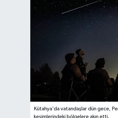
Dünya
Eğitim
Ekonomi
Emet
Foto Galeri
Gediz
Genel
Gündem
Kütahya'da vatandaşlar dün gece, Pe
kesimlerindeki bölgelere akın etti.
Hisarcık