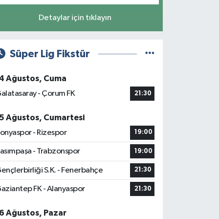
Detaylar için tıklayın
Süper Lig Fikstür
4 Ağustos, Cuma
alatasaray - Çorum FK
21:30
5 Ağustos, Cumartesi
onyaspor - Rizespor
19:00
asımpaşa - Trabzonspor
19:00
ençlerbirliği S.K. - Fenerbahçe
21:30
aziantep FK - Alanyaspor
21:30
6 Ağustos, Pazar