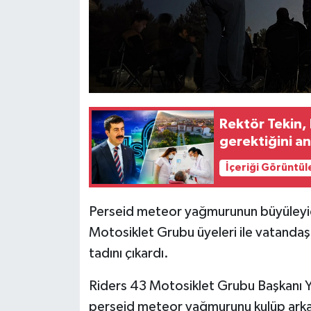
Resmi İlan
Rüya Tabirleri
Sağlık
Şaphane
Rektör Tekin,
gerektiğini an
Simav
İçeriği Görüntül
Siyaset
Perseid meteor yağmurunun büyüleyici
Spor
Motosiklet Grubu üyeleri ile vatandaş
tadını çıkardı.
Tavşanlı
Riders 43 Motosiklet Grubu Başkanı Yas
Teknoloji
perseid meteor yağmurunu kulüp arkadaş