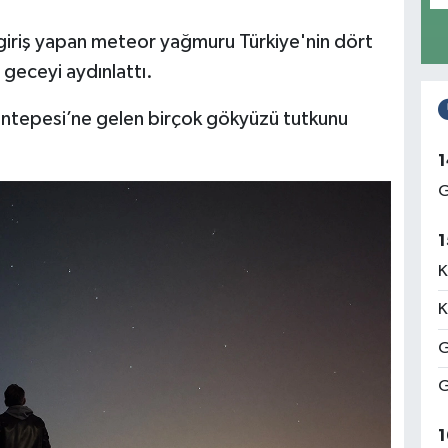
giriş yapan meteor yağmuru Türkiye'nin dört
 geceyi aydınlattı.
intepesi’ne gelen birçok gökyüzü tutkunu
1
G
1
K
K
G
G
1