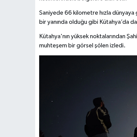
Saniyede 66 kilometre hızla dünyaya 
İlçeler
bir yanında olduğu gibi Kütahya’da da
Köşe Yazıları
Kütahya'nın yüksek noktalarından Şah
muhteşem bir görsel şölen izledi.
Kültür Sanat
Kütahya
Magazin
Otomobil
Pazarlar
Politika