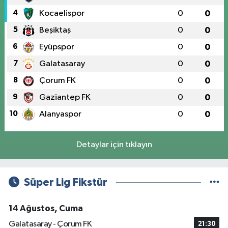
4
Kocaelispor
0
0
5
Beşiktaş
0
0
6
Eyüpspor
0
0
7
Galatasaray
0
0
8
Çorum FK
0
0
9
Gaziantep FK
0
0
10
Alanyaspor
0
0
Detaylar için tıklayın
Süper Lig Fikstür
14 Ağustos, Cuma
Galatasaray - Çorum FK
21:30