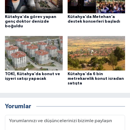
Kütahya’da görev yapan
Kütahya’da Metehan’a
genç doktor denizde
destek konserleri başladı
boğuldu
TOKİ, Kütahya’da konut ve
Kütahya'da 6 bin
işyeri satışı yapacak
metrekarelik konut icradan
satışta
Yorumlar