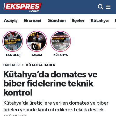
Altıntaş
Hava Durumu
Asayiş
Ekonomi
Gündem
İlçeler
Kütahya
Asayiş
Trafik Durumu
Aslanapa
Süper Lig Puan Durumu ve Fikstür
TEKNOLOJI
YAŞAM
KÜTAHYA
Biyografiler
Tüm Manşetler
HABERLER
KÜTAHYA HABER
Bölge
Son Dakika Haberleri
Kütahya’da domates ve
biber fidelerine teknik
Çavdarhisar
Haber Arşivi
kontrol
Domaniç
Kütahya’da üreticilere verilen domates ve biber
fideleri yerinde kontrol edilerek teknik destek
Dumlupınar