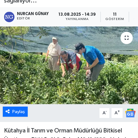
sağlanıyor...
Dünya
NURCAN GÜNAY
13.08.2025 - 14:39
11
EDITÖR
YAYINLANMA
GÖSTERIM
O
Eğitim
Ekonomi
Emet
Foto Galeri
Gediz
Genel
Paylaş
-
+
A
A
Gündem
Kütahya İl Tarım ve Orman Müdürlüğü Bitkisel
Hisarcık