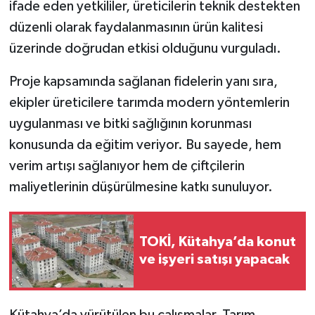
ifade eden yetkililer, üreticilerin teknik destekten
Türkiye
düzenli olarak faydalanmasının ürün kalitesi
üzerinde doğrudan etkisi olduğunu vurguladı.
Video Galeri
Proje kapsamında sağlanan fidelerin yanı sıra,
Yaşam
ekipler üreticilere tarımda modern yöntemlerin
Yemek Tarifleri
uygulanması ve bitki sağlığının korunması
konusunda da eğitim veriyor. Bu sayede, hem
verim artışı sağlanıyor hem de çiftçilerin
maliyetlerinin düşürülmesine katkı sunuluyor.
TOKİ, Kütahya’da konut
ve işyeri satışı yapacak
Kütahya’da yürütülen bu çalışmalar, Tarım