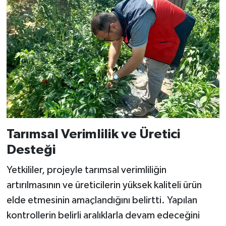
Resmi İlan
Rüya Tabirleri
Sağlık
Şaphane
Simav
Siyaset
Tarımsal Verimlilik ve Üretici
Desteği
Spor
Yetkililer, projeyle tarımsal verimliliğin
Tavşanlı
artırılmasının ve üreticilerin yüksek kaliteli ürün
elde etmesinin amaçlandığını belirtti. Yapılan
Teknoloji
kontrollerin belirli aralıklarla devam edeceğini