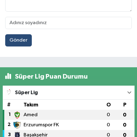
Gönder
Süper Lig Puan Durumu
Süper Lig
#
Takım
O
P
1
Amed
0
0
2
Erzurumspor FK
0
0
3
Başakşehir
0
0