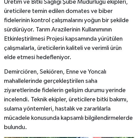
Üretim ve Bitki Sağlığı Şube Müdürlüğü ekipleri,
üreticilere temin edilen domates ve biber
İlçeler
fidelerinin kontrol çalışmalarını yoğun bir şekilde
sürdürüyor. Tarım Arazilerinin Kullanımının
Köşe Yazıları
Etkinleştirilmesi Projesi kapsamında yürütülen
Kültür Sanat
çalışmalarla, üreticilerin kaliteli ve verimli ürün
elde etmesi hedefleniyor.
Kütahya
Demirciören, Sekiören, Enne ve Yoncalı
Magazin
mahallelerinde gerçekleştirilen saha
ziyaretlerinde fidelerin gelişim durumu yerinde
Otomobil
incelendi. Teknik ekipler, üreticilere bitki bakımı,
sulama yöntemleri, hastalık ve zararlılarla
Pazarlar
mücadele konusunda kapsamlı bilgilendirmelerde
Politika
bulundu.