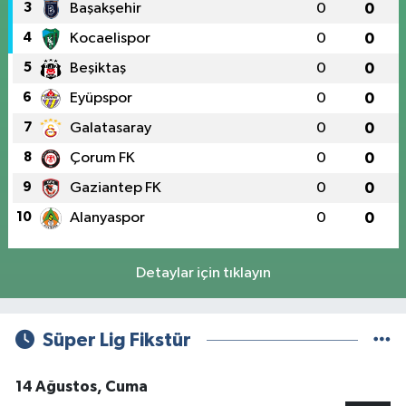
3
Başakşehir
0
0
4
Kocaelispor
0
0
5
Beşiktaş
0
0
6
Eyüpspor
0
0
7
Galatasaray
0
0
8
Çorum FK
0
0
9
Gaziantep FK
0
0
10
Alanyaspor
0
0
Detaylar için tıklayın
Süper Lig Fikstür
14 Ağustos, Cuma