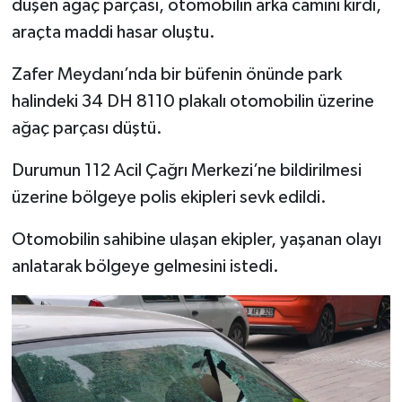
düşen ağaç parçası, otomobilin arka camını kırdı,
araçta maddi hasar oluştu.
İlçeler
Zafer Meydanı’nda bir büfenin önünde park
Köşe Yazıları
halindeki 34 DH 8110 plakalı otomobilin üzerine
ağaç parçası düştü.
Kültür Sanat
Durumun 112 Acil Çağrı Merkezi’ne bildirilmesi
Kütahya
üzerine bölgeye polis ekipleri sevk edildi.
Magazin
Otomobilin sahibine ulaşan ekipler, yaşanan olayı
anlatarak bölgeye gelmesini istedi.
Otomobil
Pazarlar
Politika