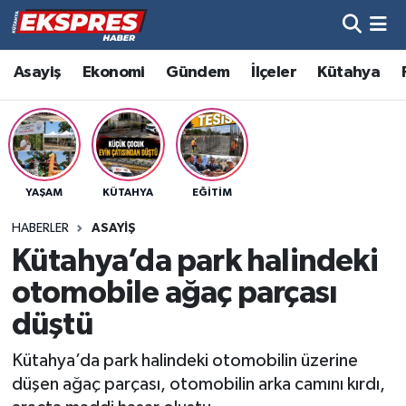
Altıntaş
Hava Durumu
Asayiş
Ekonomi
Gündem
İlçeler
Kütahya
Asayiş
Trafik Durumu
Aslanapa
Süper Lig Puan Durumu ve Fikstür
YAŞAM
KÜTAHYA
EĞITIM
Biyografiler
Tüm Manşetler
HABERLER
ASAYIŞ
Bölge
Son Dakika Haberleri
Kütahya’da park halindeki
otomobile ağaç parçası
Çavdarhisar
Haber Arşivi
düştü
Domaniç
Kütahya’da park halindeki otomobilin üzerine
düşen ağaç parçası, otomobilin arka camını kırdı,
Dumlupınar