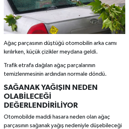
Resmi İlan
Rüya Tabirleri
Sağlık
Ağaç parçasının düştüğü otomobilin arka camı
Şaphane
kırılırken, küçük çizikler meydana geldi.
Simav
Trafik etrafa dağılan ağaç parçalarının
temizlenmesinin ardından normale döndü.
Siyaset
SAĞANAK YAĞIŞIN NEDEN
Spor
OLABİLECEĞİ
DEĞERLENDİRİLİYOR
Tavşanlı
Otomobilde maddi hasara neden olan ağaç
Teknoloji
parçasının sağanak yağış nedeniyle düşebileceği