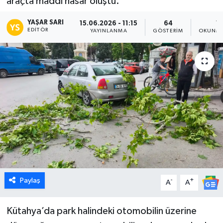
araçta maddi hasar oluştu.
Dünya
YAŞAR SARI
15.06.2026 - 11:15
64
1 
EDITÖR
YAYINLANMA
GÖSTERIM
OKUNMA
Eğitim
Ekonomi
Emet
Foto Galeri
Gediz
Genel
Paylaş
-
+
A
A
Gündem
Kütahya’da park halindeki otomobilin üzerine
Hisarcık