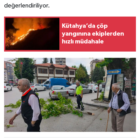
değerlendiriliyor.
Türkiye
Video Galeri
Kütahya’da çöp
yangınına ekiplerden
Yaşam
hızlı müdahale
Yemek Tarifleri