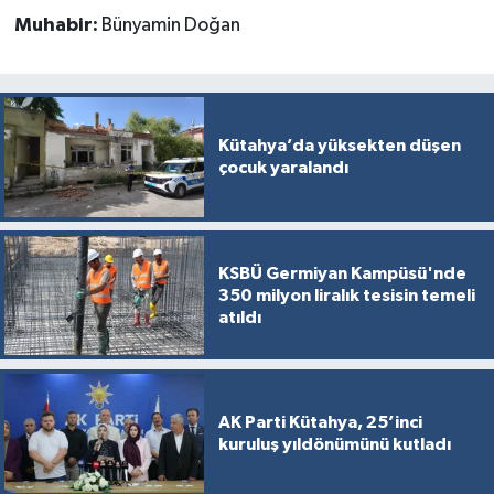
Muhabir:
Bünyamin Doğan
Kütahya’da yüksekten düşen
çocuk yaralandı
KSBÜ Germiyan Kampüsü'nde
350 milyon liralık tesisin temeli
atıldı
AK Parti Kütahya, 25’inci
kuruluş yıldönümünü kutladı