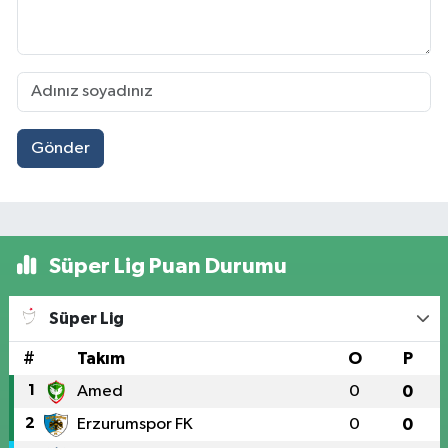
Gönder
Süper Lig Puan Durumu
Süper Lig
#
Takım
O
P
1
Amed
0
0
2
Erzurumspor FK
0
0