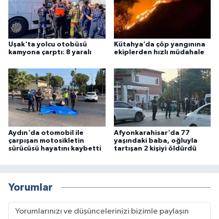
Uşak'ta yolcu otobüsü
Kütahya’da çöp yangınına
kamyona çarptı: 8 yaralı
ekiplerden hızlı müdahale
Aydın'da otomobil ile
Afyonkarahisar'da 77
çarpışan motosikletin
yaşındaki baba, oğluyla
sürücüsü hayatını kaybetti
tartışan 2 kişiyi öldürdü
Yorumlar