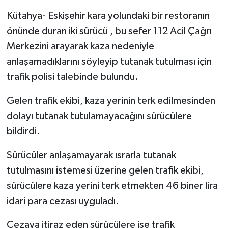
Resmi İlan
Kütahya- Eskişehir kara yolundaki bir restoranın
Rüya Tabirleri
önünde duran iki sürücü , bu sefer 112 Acil Çağrı
Merkezini arayarak kaza nedeniyle
Sağlık
anlaşamadıklarını söyleyip tutanak tutulması için
trafik polisi talebinde bulundu.
Şaphane
Gelen trafik ekibi, kaza yerinin terk edilmesinden
Simav
dolayı tutanak tutulamayacağını sürücülere
bildirdi.
Siyaset
Sürücüler anlaşamayarak ısrarla tutanak
Spor
tutulmasını istemesi üzerine gelen trafik ekibi,
sürücülere kaza yerini terk etmekten 46 biner lira
Tavşanlı
idari para cezası uyguladı.
Teknoloji
Cezaya itiraz eden sürücülere ise trafik