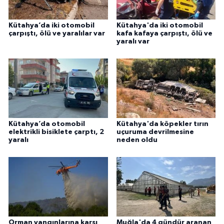
Kütahya’da iki otomobil
Kütahya'da iki otomobil
çarpıştı, ölü ve yaralılar var
kafa kafaya çarpıştı, ölü ve
yaralı var
Kütahya’da otomobil
Kütahya'da köpekler tırın
elektrikli bisiklete çarptı, 2
uçuruma devrilmesine
yaralı
neden oldu
Orman yangınlarına karşı
Muğla'da 4 gündür aranan