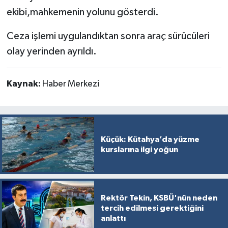
Türkiye
ekibi,mahkemenin yolunu gösterdi.
Video Galeri
Ceza işlemi uygulandıktan sonra araç sürücüleri
olay yerinden ayrıldı.
Yaşam
Kaynak:
Haber Merkezi
Yemek Tarifleri
Küçük: Kütahya’da yüzme
kurslarına ilgi yoğun
Rektör Tekin, KSBÜ'nün neden
tercih edilmesi gerektiğini
anlattı