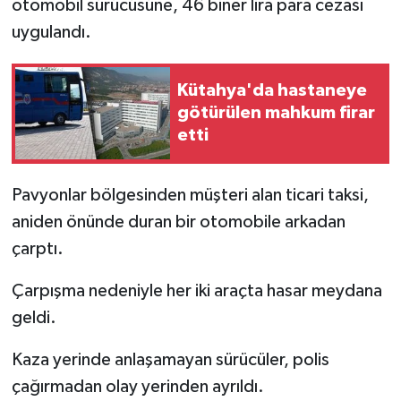
otomobil sürücüsüne, 46 biner lira para cezası
uygulandı.
İlçeler
Köşe Yazıları
Kütahya'da hastaneye
götürülen mahkum firar
Kültür Sanat
etti
Kütahya
Pavyonlar bölgesinden müşteri alan ticari taksi,
aniden önünde duran bir otomobile arkadan
Magazin
çarptı.
Otomobil
Çarpışma nedeniyle her iki araçta hasar meydana
Pazarlar
geldi.
Kaza yerinde anlaşamayan sürücüler, polis
Politika
çağırmadan olay yerinden ayrıldı.