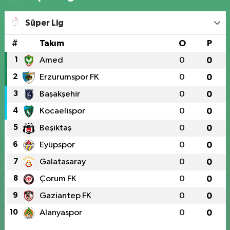
Süper Lig
#
Takım
O
P
1
Amed
0
0
2
Erzurumspor FK
0
0
3
Başakşehir
0
0
4
Kocaelispor
0
0
5
Beşiktaş
0
0
6
Eyüpspor
0
0
7
Galatasaray
0
0
8
Çorum FK
0
0
9
Gaziantep FK
0
0
10
Alanyaspor
0
0