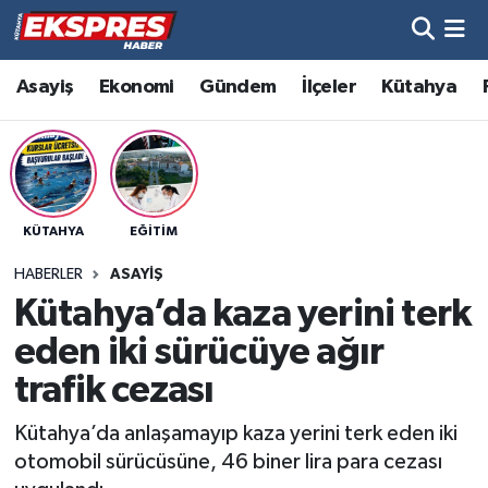
Altıntaş
Hava Durumu
Asayiş
Ekonomi
Gündem
İlçeler
Kütahya
Asayiş
Trafik Durumu
Aslanapa
Süper Lig Puan Durumu ve Fikstür
KÜTAHYA
EĞITIM
Biyografiler
Tüm Manşetler
HABERLER
ASAYIŞ
Bölge
Son Dakika Haberleri
Kütahya’da kaza yerini terk
eden iki sürücüye ağır
Çavdarhisar
Haber Arşivi
trafik cezası
Domaniç
Kütahya’da anlaşamayıp kaza yerini terk eden iki
otomobil sürücüsüne, 46 biner lira para cezası
Dumlupınar