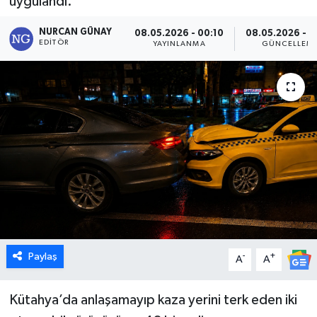
uygulandı.
Dünya
NURCAN GÜNAY
08.05.2026 - 00:10
08.05.2026 - 0
EDITÖR
YAYINLANMA
GÜNCELLEM
Eğitim
Ekonomi
Emet
Foto Galeri
Gediz
Genel
Paylaş
-
+
A
A
Gündem
Kütahya’da anlaşamayıp kaza yerini terk eden iki
Hisarcık