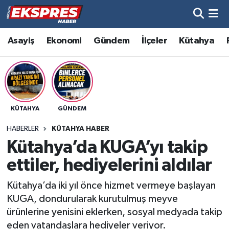
Altıntaş
Hava Durumu
Asayiş
Ekonomi
Gündem
İlçeler
Kütahya
Asayiş
Trafik Durumu
Aslanapa
Süper Lig Puan Durumu ve Fikstür
KÜTAHYA
GÜNDEM
Biyografiler
Tüm Manşetler
HABERLER
KÜTAHYA HABER
Bölge
Son Dakika Haberleri
Kütahya’da KUGA’yı takip
ettiler, hediyelerini aldılar
Çavdarhisar
Haber Arşivi
Kütahya’da iki yıl önce hizmet vermeye başlayan
Domaniç
KUGA, dondurularak kurutulmuş meyve
ürünlerine yenisini eklerken, sosyal medyada takip
Dumlupınar
eden vatandaşlara hediyeler veriyor.