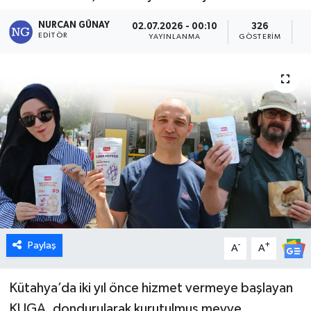
Dünya
NURCAN GÜNAY
02.07.2026 - 00:10
326
EDITÖR
YAYINLANMA
GÖSTERIM
O
Eğitim
Ekonomi
Emet
Foto Galeri
Gediz
Genel
Paylaş
-
+
A
A
Gündem
Kütahya’da iki yıl önce hizmet vermeye başlayan
KUGA, dondurularak kurutulmuş meyve
Hisarcık