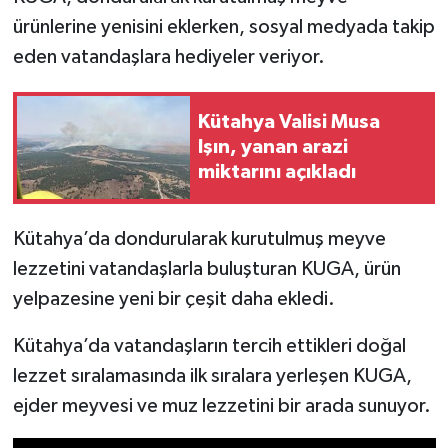
ürünlerine yenisini eklerken, sosyal medyada takip
İlçeler
eden vatandaşlara hediyeler veriyor.
Köşe Yazıları
Kütahya Valisi Musa
Işın, yanan arazi
Kültür Sanat
miktarını açıkladı
Kütahya
Kütahya’da dondurularak kurutulmuş meyve
Magazin
lezzetini vatandaşlarla buluşturan KUGA, ürün
yelpazesine yeni bir çeşit daha ekledi.
Otomobil
Kütahya’da vatandaşların tercih ettikleri doğal
Pazarlar
lezzet sıralamasında ilk sıralara yerleşen KUGA,
Politika
ejder meyvesi ve muz lezzetini bir arada sunuyor.