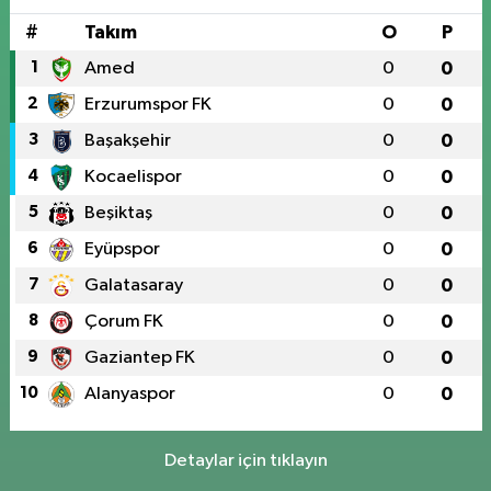
#
Takım
O
P
1
Amed
0
0
2
Erzurumspor FK
0
0
3
Başakşehir
0
0
4
Kocaelispor
0
0
5
Beşiktaş
0
0
6
Eyüpspor
0
0
7
Galatasaray
0
0
8
Çorum FK
0
0
9
Gaziantep FK
0
0
10
Alanyaspor
0
0
Detaylar için tıklayın